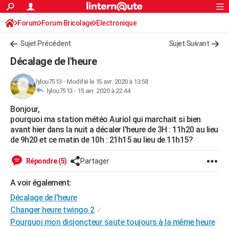
ACTUALITÉS
Forum
Forum Bricolage
Connexion
Electronique
S'inscrire
Rechercher
Société
Education
Villes
Politique
Faits Divers
Monde
+
SPORT
Sujet Précédent
Sujet Suivant
Football
Cyclisme
Forum
Coupe du monde 2026
Tennis
Rugby
CULTURE
Décalage de l'heure
TNT
Cinéma
Musique
Programme TV
Streaming
Sorties cinéma
+
FINANCE
lylou7513
-
Modifié le 15 avr. 2020 à 13:58
lylou7513 -
15 avr. 2020 à 22:44
Impôts
Immobilier
Banque
Crédit
Retraite
Epargne
Risques naturels par ville
Assurance
AUTO
Bonjour,
Réserver un essai
Berlines
Forum auto
Essais
Citadines
SUV
+
HIGH-TECH
pourquoi ma station météo Auriol qui marchait si bien
avant hier dans la nuit a décaler l'heure de 3H : 11h20 au lieu
Meilleur smartphone
Ordinateurs
Guide high-tech
Mobiles
Internet
Jeux vidéo
+
BRICOLAGE
de 9h20 et ce matin de 10h : 21h15 au lieu de 11h15?
Aménagement intérieur
Cuisine
Jardinage
+
Forum
Extérieur
Salle de bains
Rangement
WEEK-END
Répondre (5)
Partager
Escapades
Expositions
Week-end nature
Guides de France
Patrimoine
Musées
+
LIFESTYLE
A voir également:
Décalage de l'heure
Bien-être
Mode
+
Art de vivre
Loisirs
Modes de vie
SANTE
Changer heure twingo 2
✓
Guide de la santé
Médicaments
+
Alimentation
Maladies
Sommeil
VOYAGE
Pourquoi mon disjoncteur saute toujours à la même heure