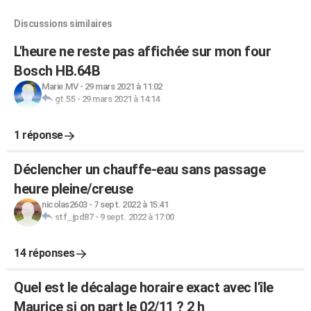
Discussions similaires
L'heure ne reste pas affichée sur mon four
Bosch HB.64B
Marie.MV
-
29 mars 2021 à 11:02
gt.55
-
29 mars 2021 à 14:14
1 réponse
Déclencher un chauffe-eau sans passage
heure pleine/creuse
nicolas2603
-
7 sept. 2022 à 15:41
stf_jpd87
-
9 sept. 2022 à 17:00
14 réponses
Quel est le décalage horaire exact avec l'île
Maurice si on part le 02/11 ? 2 h