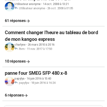
Utilisateur anonyme
-
14 oct. 2008 à 13:21
Utilisateur anonyme
-
26 oct. 2008 à 01:05
61 réponses
Comment changer l'heure au tableau de bord
de mon kangoo express
charlyne
-
26 mars 2010 à 20:16
Rvm
-
11 nov. 2017 à 17:50
10 réponses
panne four SMEG SFP 480 x-8
papylya
-
16 juin 2016 à 15:40
papylya
-
18 juin 2016 à 16:24
6 réponses