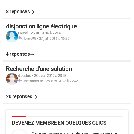
8 réponses
disjonction ligne électrique
Hervé
-
26 juil. 2016 à 22:36
Icare95
-
27 juil. 2016 à 16:20
4 réponses
Recherche d'une solution
doudou
-
23 déc. 2012 à 23:53
Patounette
-
25 janv. 2023 à 22:47
20 réponses
DEVENEZ MEMBRE EN QUELQUES CLICS
Connectez-vous simplement avec ceux qui