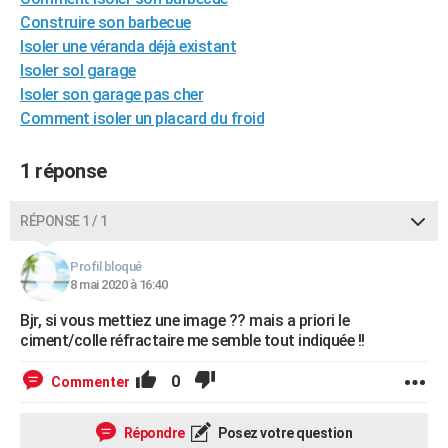
City break
Voyage de noces
Climat
Destinations
Voyage nature
Forum
+
Construire son barbecue
PHOTO
Isoler une véranda déjà existant
GUIDES D'ACHAT
Isoler sol garage
Isoler son garage pas cher
BONS PLANS
Comment isoler un placard du froid
CARTE DE VOEUX
1 réponse
Carte Bonne année
Carte Pâques
Carte de Noël
Carte Saint-Valentin
Carte d'anniversaire
DICTIONNAIRE
RÉPONSE 1 / 1
Biographies
Expressions
Dictionnaire
Citations
Proverbes
PROGRAMME TV
COPAINS D'AVANT
Profil bloqué
8 mai 2020 à 16:40
Se connecter
Collèges
Universités
Service militaire
S'inscrire
Lycées
Primaires
Entreprises
Avis de recherche
AVIS DE DÉCÈS
Bjr, si vous mettiez une image ?? mais a priori le
ciment/colle réfractaire me semble tout indiquée !!
FORUM
0
Commenter
Lifestyle
Sport
Television
Cinema
Bricolage
Culture
Auto
Voyage
Répondre
Posez votre question