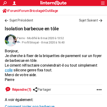
ACTUALITÉS
Forum
Forum Bricolage
Connexion
Outillage
S'inscrire
Rechercher
Société
Education
Villes
Politique
Faits Divers
Monde
+
SPORT
Sujet Précédent
Sujet Suivant
Football
Cyclisme
Forum
Coupe du monde 2026
Tennis
Rugby
CULTURE
Isolation barbecue en tôle
TNT
Cinéma
Musique
Programme TV
Streaming
Sorties cinéma
+
FINANCE
Pierre
-
Modifié le 8 mai 2020 à 13:52
Profil bloqué -
8 mai 2020 à 16:40
Impôts
Immobilier
Banque
Crédit
Retraite
Epargne
Risques naturels par ville
Assurance
AUTO
Bonjour,
Réserver un essai
Berlines
Forum auto
Essais
Citadines
SUV
+
HIGH-TECH
Je cherche à fixer de la briquettes de parement sur un foyer
de barbecue en tôle.
Meilleur smartphone
Ordinateurs
Guide high-tech
Mobiles
Internet
Jeux vidéo
+
BRICOLAGE
Le ciment réfractaire conviendrait-il ou tout simplement
colle
silicone genre fixa tout.
Aménagement intérieur
Cuisine
Jardinage
+
Forum
Extérieur
Salle de bains
Rangement
WEEK-END
Merci de votre aide.
Pierre
Escapades
Expositions
Week-end nature
Guides de France
Patrimoine
Musées
+
LIFESTYLE
Répondre (1)
Partager
Bien-être
Mode
+
Art de vivre
Loisirs
Modes de vie
SANTE
A voir également:
Guide de la santé
Médicaments
+
Alimentation
Maladies
Sommeil
VOYAGE
Comment isoler son barbecue