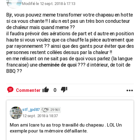
Modifié le 12 sept. 2018 à 17:13
Bjr, vous pouvez meme transfomer votre chapeau en hotte
si ca vous chante !! l alu n est pas un très bon conducteur
de chaleur mais quand meme ??
il faudra prévoir des aérations de part et d autre en position
haute si vous voulez que ca chauffe la pièce autrement que
par rayonnement ?? ainsi que des gants pour éviter que des
personnes restent collées dessus par la chaleur !!
en me relisant on ne sait pas de quoi vous parlez (la langue
francaise) une
cheminée de quoi
??? d intérieur, de toit de
BBQ ??
0
Commenter
stf_jpd87
29 961
12 sept. 2018 à 18:37
Mon ami Icare tu as trop travaillé du chapeau . LOL Un
exemple pour ta mémoire défaillante.