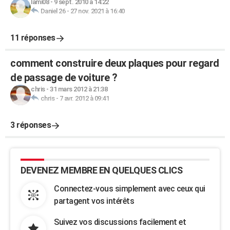
lami08
-
9 sept. 2010 à 14:22
Daniel 26
-
27 nov. 2021 à 16:40
11 réponses
comment construire deux plaques pour regard
de passage de voiture ?
chris
-
31 mars 2012 à 21:38
chris
-
7 avr. 2012 à 09:41
3 réponses
DEVENEZ MEMBRE EN QUELQUES CLICS
Connectez-vous simplement avec ceux qui
partagent vos intérêts
Suivez vos discussions facilement et