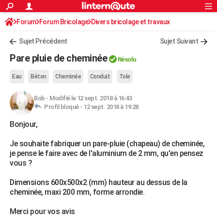
ACTUALITÉS
Forum
Forum Bricolage
Connexion
Divers bricolage et travaux
S'inscrire
Rechercher
Société
Education
Villes
Politique
Faits Divers
Monde
+
SPORT
Sujet Précédent
Sujet Suivant
Football
Cyclisme
Forum
Coupe du monde 2026
Tennis
Rugby
CULTURE
Pare pluie de cheminée
Résolu
TNT
Cinéma
Musique
Programme TV
Streaming
Sorties cinéma
+
FINANCE
Eau
Béton
Cheminée
Conduit
Tole
Impôts
Immobilier
Banque
Crédit
Retraite
Epargne
Risques naturels par ville
Assurance
AUTO
Bob
-
Modifié le 12 sept. 2018 à 16:43
Profil bloqué -
12 sept. 2018 à 19:28
Réserver un essai
Berlines
Forum auto
Essais
Citadines
SUV
+
HIGH-TECH
Bonjour,
Meilleur smartphone
Ordinateurs
Guide high-tech
Mobiles
Internet
Jeux vidéo
+
BRICOLAGE
Je souhaite fabriquer un pare-pluie (chapeau) de cheminée,
Aménagement intérieur
Cuisine
Jardinage
+
Forum
Extérieur
Salle de bains
Rangement
WEEK-END
je pense le faire avec de l'aluminium de 2 mm, qu'en pensez
vous ?
Escapades
Expositions
Week-end nature
Guides de France
Patrimoine
Musées
+
LIFESTYLE
Dimensions 600x500x2 (mm) hauteur au dessus de la
Bien-être
Mode
+
Art de vivre
Loisirs
Modes de vie
SANTE
cheminée, maxi 200 mm, forme arrondie.
Guide de la santé
Médicaments
+
Alimentation
Maladies
Sommeil
VOYAGE
Merci pour vos avis