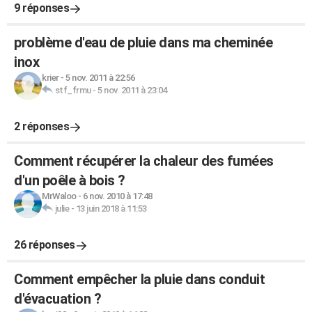
9 réponses
problème d'eau de pluie dans ma cheminée
inox
krier
-
5 nov. 2011 à 22:56
stf_frmu
-
5 nov. 2011 à 23:04
2 réponses
Comment récupérer la chaleur des fumées
d'un poêle à bois ?
MrWaloo
-
6 nov. 2010 à 17:48
julie
-
13 juin 2018 à 11:53
26 réponses
Comment empêcher la pluie dans conduit
d'évacuation ?