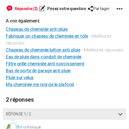
City break
Voyage de noces
Climat
Destinations
Voyage nature
Forum
+
PHOTO
Répondre (2)
Posez votre question
Partager
GUIDES D'ACHAT
A voir également:
Chapeau de cheminée anti pluie
BONS PLANS
Fabriquer un chapeau de cheminée en tôle
- Meilleures
CARTE DE VOEUX
réponses
Chapeau de cheminée béton anti pluie
- Meilleures réponses
Carte Bonne année
Carte Pâques
Carte de Noël
Carte Saint-Valentin
Carte d'anniversaire
DICTIONNAIRE
Eau de pluie dans conduit de cheminée
Filtre grille cheminée anti noircissement
Biographies
Expressions
Dictionnaire
Citations
Proverbes
PROGRAMME TV
Bas de porte de garage anti pluie
COPAINS D'AVANT
Pluie sur velux
Ma cheminée me noircie le plafond
✓
Se connecter
Collèges
Universités
Service militaire
S'inscrire
Lycées
Primaires
Entreprises
Avis de recherche
AVIS DE DÉCÈS
2 réponses
FORUM
Lifestyle
Sport
Television
Cinema
Bricolage
Culture
Auto
Voyage
RÉPONSE 1 / 2
Profil bloqué