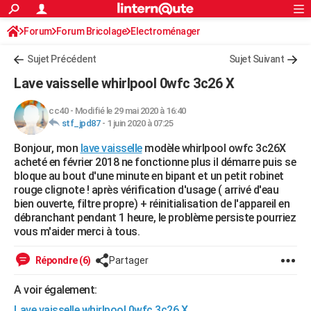
ACTUALITÉS
Forum
Forum Bricolage
Connexion
Electroménager
S'inscrire
Rechercher
Société
Education
Villes
Politique
Faits Divers
Monde
+
SPORT
Sujet Précédent
Sujet Suivant
Football
Cyclisme
Forum
Coupe du monde 2026
Tennis
Rugby
CULTURE
Lave vaisselle whirlpool 0wfc 3c26 X
TNT
Cinéma
Musique
Programme TV
Streaming
Sorties cinéma
+
FINANCE
cc40
-
Modifié le 29 mai 2020 à 16:40
stf_jpd87
-
1 juin 2020 à 07:25
Impôts
Immobilier
Banque
Crédit
Retraite
Epargne
Risques naturels par ville
Assurance
AUTO
Bonjour, mon
lave vaisselle
modèle whirlpool owfc 3c26X
Réserver un essai
Berlines
Forum auto
Essais
Citadines
SUV
+
HIGH-TECH
acheté en février 2018 ne fonctionne plus il démarre puis se
bloque au bout d'une minute en bipant et un petit robinet
Meilleur smartphone
Ordinateurs
Guide high-tech
Mobiles
Internet
Jeux vidéo
+
BRICOLAGE
rouge clignote ! après vérification d'usage ( arrivé d'eau
bien ouverte, filtre propre) + réinitialisation de l'appareil en
Aménagement intérieur
Cuisine
Jardinage
+
Forum
Extérieur
Salle de bains
Rangement
WEEK-END
débranchant pendant 1 heure, le problème persiste pourriez
vous m'aider merci à tous.
Escapades
Expositions
Week-end nature
Guides de France
Patrimoine
Musées
+
LIFESTYLE
Répondre (6)
Partager
Bien-être
Mode
+
Art de vivre
Loisirs
Modes de vie
SANTE
A voir également:
Guide de la santé
Médicaments
+
Alimentation
Maladies
Sommeil
VOYAGE
Lave vaisselle whirlpool 0wfc 3c26 X