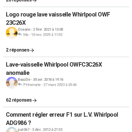
Logo rouge lave vaisselle Whirlpool OWF
23C26X
Oceane
-
2 févr. 2021 à 13:08
Ma
-
10 nov. 2025 à 11:03
2 réponses
Lave-vaisselle Whirlpool OWFC3C26X
anomalie
BaazDe
-
30 avr. 2018 à 19:16
Ptitemarie
-
27 mars 2023 à 20:46
62 réponses
Comment régler erreur F1 sur L.V. Whirlpool
ADG986 ?
pat067
-
3 déc. 2012 à 21:33