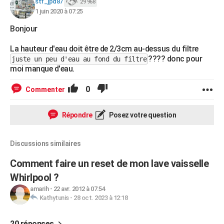
stf_jpd87
29 968
1 juin 2020 à 07:25
Bonjour
La hauteur d'eau doit être de 2/3cm au-dessus du filtre
???? donc pour
juste un peu d'eau au fond du filtre
moi manque d'eau.
0
Commenter
Répondre
Posez votre question
Discussions similaires
Comment faire un reset de mon lave vaisselle
Whirlpool ?
amarih
-
22 avr. 2012 à 07:54
Kathytunis
-
28 oct. 2023 à 12:18
20 réponses