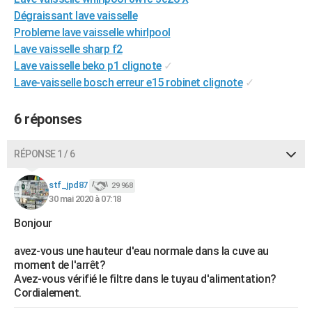
City break
Voyage de noces
Climat
Destinations
Voyage nature
Forum
+
Dégraissant lave vaisselle
PHOTO
Probleme lave vaisselle whirlpool
GUIDES D'ACHAT
Lave vaisselle sharp f2
Lave vaisselle beko p1 clignote
✓
BONS PLANS
Lave-vaisselle bosch erreur e15 robinet clignote
✓
CARTE DE VOEUX
6 réponses
Carte Bonne année
Carte Pâques
Carte de Noël
Carte Saint-Valentin
Carte d'anniversaire
DICTIONNAIRE
RÉPONSE 1 / 6
Biographies
Expressions
Dictionnaire
Citations
Proverbes
PROGRAMME TV
stf_jpd87
COPAINS D'AVANT
29 968
30 mai 2020 à 07:18
Se connecter
Collèges
Universités
Service militaire
S'inscrire
Lycées
Primaires
Entreprises
Avis de recherche
AVIS DE DÉCÈS
Bonjour
FORUM
avez-vous une hauteur d'eau normale dans la cuve au
moment de l'arrêt?
Lifestyle
Sport
Television
Cinema
Bricolage
Culture
Auto
Voyage
Avez-vous vérifié le filtre dans le tuyau d'alimentation?
Cordialement.