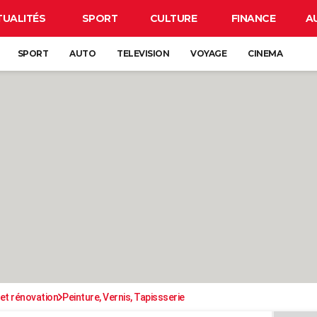
TUALITÉS
SPORT
CULTURE
FINANCE
A
SPORT
AUTO
TELEVISION
VOYAGE
CINEMA
et rénovation
Peinture, Vernis, Tapissserie