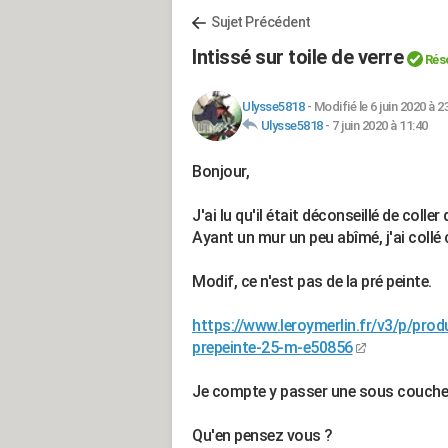
Sujet Précédent
Intissé sur toile de verre
Rés
Ulysse5818
-
Modifié le 6 juin 2020 à 2
Ulysse5818
-
7 juin 2020 à 11:40
Bonjour,
J'ai lu qu'il était déconseillé de coller 
Ayant un mur un peu abîmé, j'ai collé 
Modif, ce n'est pas de la pré peinte.
https://www.leroymerlin.fr/v3/p/produ
prepeinte-25-m-e50856
Je compte y passer une sous couche o
Qu'en pensez vous ?