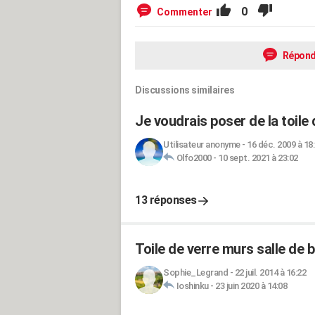
0
Commenter
Répond
Discussions similaires
Je voudrais poser de la toile
Utilisateur anonyme
-
16 déc. 2009 à 18
Olfo2000
-
10 sept. 2021 à 23:02
13 réponses
Toile de verre murs salle de b
Sophie_Legrand
-
22 juil. 2014 à 16:22
Ioshinku
-
23 juin 2020 à 14:08