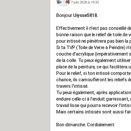
7 juin 2020 à 10:33
Bonjour
Uiysse5818
.
Effectivement il n'est pas conseillé de 
bonne raison que le relief de toile de v
pour intissé ne pénètrera pas bien la p
Si ta TVP (Toile de Verre à Peindre) n
couche d'acrylique (impérativement a
de la colle. Tu peux également utilise
place de la peinture, ce qui facilitera 
Pour le relief, si ton intissé comport
chance, ils camoufleront les reliefs de
travers l'intissé.
Tu peux également, après application 
enduire celle-ci à l'enduit garnissan
travail lisse qui pourra recevoir l'intis
Mais certains intissés sont aussi fait
Bon dimanche. Cordialement.