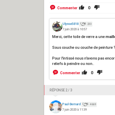
0
Commenter
Ulysse5818
233
7 juin 2020 à 10:57
Merci, cette toile de verre a une
maill
Sous couche ou couche de peinture ? qu
Pour l'intissé nous n'avons pas encor
reliefs à peindre ou non..
0
Commenter
RÉPONSE 2 / 3
Paul-Bernard
4 669
7 juin 2020 à 11:39