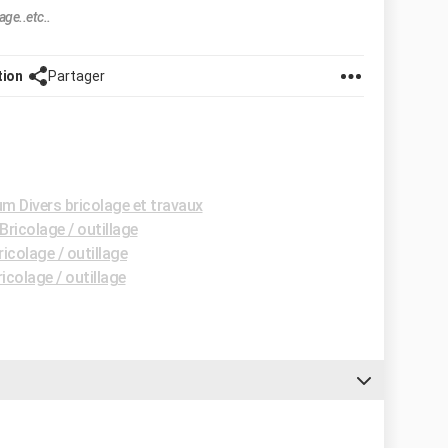
ge..etc..
tion
Partager
m Divers bricolage et travaux
ricolage / outillage
icolage / outillage
icolage / outillage