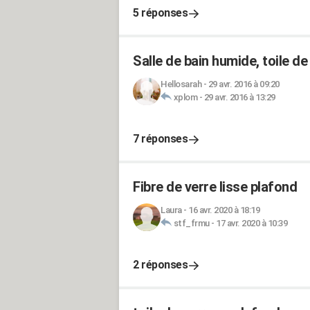
5 réponses
Salle de bain humide, toile d
Hellosarah
-
29 avr. 2016 à 09:20
xplom
-
29 avr. 2016 à 13:29
7 réponses
Fibre de verre lisse plafond
Laura
-
16 avr. 2020 à 18:19
stf_frmu
-
17 avr. 2020 à 10:39
2 réponses