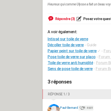
Heureux qui comme Ulysse a fait un beau voya
Répondre (3)
Posez votre ques
A voir également:
Intissé sur toile de verre
Décoller toile de verre
- Guide
Papier peint sur toile de verre
✓
-
Foru
Pose toile de verre sur placo
-
Forum B
Toile de verre anti humidité
-
Forum Br
Sens de pose toile de verre
-
Forum Br
3 réponses
RÉPONSE 1 / 3
Paul-Bernard
4 669