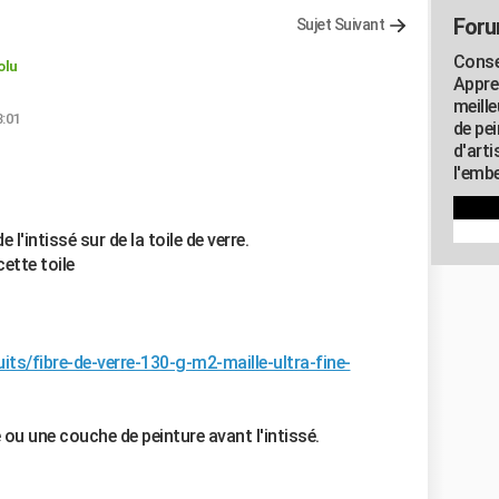
Foru
Sujet Suivant
Consei
olu
Appre
meill
3:01
de pe
d'art
l'embe
de l'intissé sur de la toile de verre.
cette toile
its/fibre-de-verre-130-g-m2-maille-ultra-fine-
u une couche de peinture avant l'intissé.