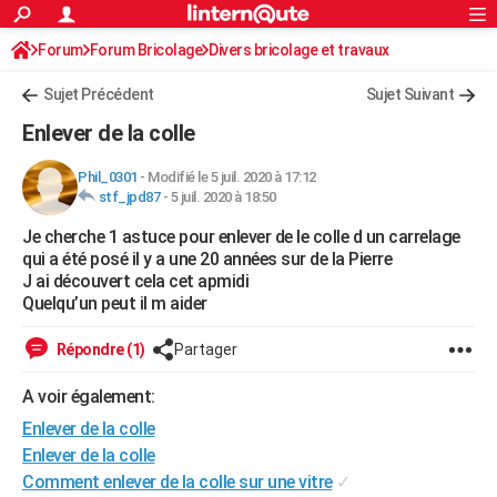
ACTUALITÉS
Forum
Forum Bricolage
Connexion
Divers bricolage et travaux
S'inscrire
Rechercher
Société
Education
Villes
Politique
Faits Divers
Monde
+
SPORT
Sujet Précédent
Sujet Suivant
Football
Cyclisme
Forum
Coupe du monde 2026
Tennis
Rugby
CULTURE
Enlever de la colle
TNT
Cinéma
Musique
Programme TV
Streaming
Sorties cinéma
+
FINANCE
Phil_0301
-
Modifié le 5 juil. 2020 à 17:12
stf_jpd87
-
5 juil. 2020 à 18:50
Impôts
Immobilier
Banque
Crédit
Retraite
Epargne
Risques naturels par ville
Assurance
AUTO
Je cherche 1 astuce pour enlever de le colle d un carrelage
Réserver un essai
Berlines
Forum auto
Essais
Citadines
SUV
+
HIGH-TECH
qui a été posé il y a une 20 années sur de la Pierre
J ai découvert cela cet apmidi
Meilleur smartphone
Ordinateurs
Guide high-tech
Mobiles
Internet
Jeux vidéo
+
BRICOLAGE
Quelqu’un peut il m aider
Aménagement intérieur
Cuisine
Jardinage
+
Forum
Extérieur
Salle de bains
Rangement
WEEK-END
Répondre (1)
Partager
Escapades
Expositions
Week-end nature
Guides de France
Patrimoine
Musées
+
LIFESTYLE
A voir également:
Enlever de la colle
Bien-être
Mode
+
Art de vivre
Loisirs
Modes de vie
SANTE
Enlever de la colle
Guide de la santé
Médicaments
+
Alimentation
Maladies
Sommeil
VOYAGE
Comment enlever de la colle sur une vitre
✓