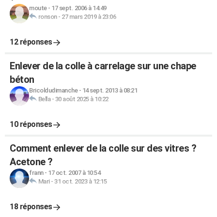
moute
-
17 sept. 2006 à 14:49
ronson
-
27 mars 2019 à 23:06
12 réponses
Enlever de la colle à carrelage sur une chape
béton
Bricoldudimanche
-
14 sept. 2013 à 08:21
Bella
-
30 août 2025 à 10:22
10 réponses
Comment enlever de la colle sur des vitres ?
Acetone ?
frann
-
17 oct. 2007 à 10:54
Mari
-
31 oct. 2023 à 12:15
18 réponses