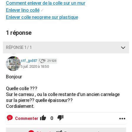
Comment enlever de la colle sur un mur
City break
Voyage de noces
Climat
Destinations
Voyage nature
Forum
+
PHOTO
Enlever lino collé
✓
Enlever colle neoprene sur plastique
GUIDES D'ACHAT
BONS PLANS
1 réponse
CARTE DE VOEUX
RÉPONSE 1 / 1
Carte Bonne année
Carte Pâques
Carte de Noël
Carte Saint-Valentin
Carte d'anniversaire
DICTIONNAIRE
stf_jpd87
29 928
Biographies
Expressions
Dictionnaire
Citations
Proverbes
5 juil. 2020 à 18:50
PROGRAMME TV
Bonjour
COPAINS D'AVANT
Quelle colle ???
Se connecter
Collèges
Universités
Service militaire
S'inscrire
Lycées
Primaires
Entreprises
Avis de recherche
AVIS DE DÉCÈS
Sur le carreau , ou la colle restante d'un ancien carrelage
sur la pierre?? quelle épaisseur??
FORUM
Cordialement.
Lifestyle
Sport
Television
Cinema
Bricolage
Culture
Auto
Voyage
0
Commenter