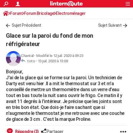
ACTUALITÉS
Forum
Forum Bricolage
Connexion
Electroménager
S'inscrire
Rechercher
Société
Education
Villes
Politique
Faits Divers
Monde
+
SPORT
Sujet Précédent
Sujet Suivant
Football
Cyclisme
Forum
Coupe du monde 2026
Tennis
Rugby
CULTURE
Glace sur la paroi du fond de mon
TNT
Cinéma
Musique
Programme TV
Streaming
Sorties cinéma
+
réfrigérateur
FINANCE
Impôts
Immobilier
Banque
Crédit
Retraite
Epargne
Risques naturels par ville
Assurance
AUTO
Chantal
-
Modifié le 12 juil. 2020 à 09:23
toto -
13 juil. 2020 à 13:08
Réserver un essai
Berlines
Forum auto
Essais
Citadines
SUV
+
HIGH-TECH
Bonjour,
J'ai de la glace qui se forme sur la paroi. Un technicien de
Meilleur smartphone
Ordinateurs
Guide high-tech
Mobiles
Internet
Jeux vidéo
+
BRICOLAGE
Darty est venu hier .Il a mit le thermostat sur 3 et m'a
conseillé de mettre un thermomètre dans un verre d'eau
Aménagement intérieur
Cuisine
Jardinage
+
Forum
Extérieur
Salle de bains
Rangement
WEEK-END
tout en bas toute la nuit sans ouvrir le frigo. Ce matin il y
avait 11 degrés à l'intérieur. Je précise que les joints sont
Escapades
Expositions
Week-end nature
Guides de France
Patrimoine
Musées
+
LIFESTYLE
en très bon état. Que dois-je faire sachant que si
n'augmente le thermostat je me retrouve avec une couche
Bien-être
Mode
+
Art de vivre
Loisirs
Modes de vie
SANTE
de glace de 3 cm . C'est la marque Proline.
Guide de la santé
Médicaments
+
Alimentation
Maladies
Sommeil
VOYAGE
Répondre (3)
Partager