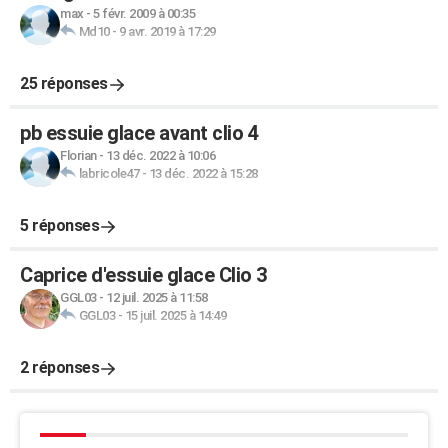
max
-
5 févr. 2009 à 00:35
Md10
-
9 avr. 2019 à 17:29
25 réponses
pb essuie glace avant clio 4
Florian
-
13 déc. 2022 à 10:06
labricole47
-
13 déc. 2022 à 15:28
5 réponses
Caprice d'essuie glace Clio 3
GGL03
-
12 juil. 2025 à 11:58
GGL03
-
15 juil. 2025 à 14:49
2 réponses