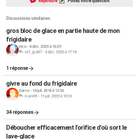
Répondre
Posez votre question
Discussions similaires
gros bloc de glace en partie haute de mon
frigidaire
nico
-
4 déc. 2020 à 10:29
stf_jpd87
-
4 déc. 2020 à 17:18
1 réponse
givre au fond du frigidaire
Oarco
-
18 juil. 2018 à 12:36
Icare95
-
11 juil. 2020 à 10:36
34 réponses
Déboucher efficacement l'orifice d'où sort le
lave-glace