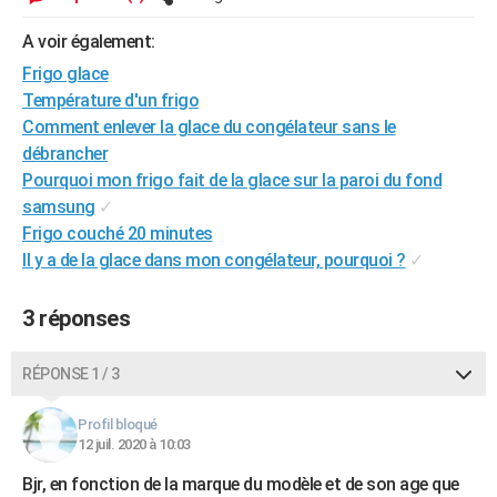
City break
Voyage de noces
Climat
Destinations
Voyage nature
Forum
+
PHOTO
A voir également:
GUIDES D'ACHAT
Frigo glace
Température d'un frigo
BONS PLANS
Comment enlever la glace du congélateur sans le
débrancher
CARTE DE VOEUX
Pourquoi mon frigo fait de la glace sur la paroi du fond
Carte Bonne année
Carte Pâques
Carte de Noël
Carte Saint-Valentin
Carte d'anniversaire
samsung
✓
DICTIONNAIRE
Frigo couché 20 minutes
Biographies
Expressions
Dictionnaire
Citations
Proverbes
PROGRAMME TV
Il y a de la glace dans mon congélateur, pourquoi ?
✓
COPAINS D'AVANT
3 réponses
Se connecter
Collèges
Universités
Service militaire
S'inscrire
Lycées
Primaires
Entreprises
Avis de recherche
AVIS DE DÉCÈS
RÉPONSE 1 / 3
FORUM
Profil bloqué
Lifestyle
Sport
Television
Cinema
Bricolage
Culture
Auto
Voyage
12 juil. 2020 à 10:03
Bjr, en fonction de la marque du modèle et de son age que