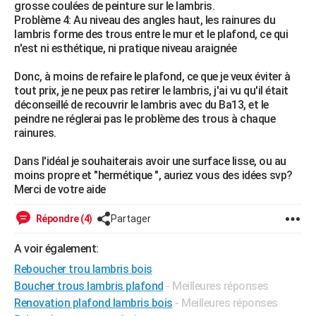
grosse coulées de peinture sur le lambris.
City break
Voyage de noces
Climat
Destinations
Voyage nature
Forum
+
PHOTO
Problème 4: Au niveau des angles haut, les rainures du
lambris forme des trous entre le mur et le plafond, ce qui
GUIDES D'ACHAT
n'est ni esthétique, ni pratique niveau araignée
BONS PLANS
Donc, à moins de refaire le plafond, ce que je veux éviter à
tout prix, je ne peux pas retirer le lambris, j'ai vu qu'il était
CARTE DE VOEUX
déconseillé de recouvrir le lambris avec du Ba13, et le
peindre ne réglerai pas le problème des trous à chaque
Carte Bonne année
Carte Pâques
Carte de Noël
Carte Saint-Valentin
Carte d'anniversaire
DICTIONNAIRE
rainures.
Biographies
Expressions
Dictionnaire
Citations
Proverbes
PROGRAMME TV
Dans l'idéal je souhaiterais avoir une surface lisse, ou au
moins propre et "hermétique ", auriez vous des idées svp?
COPAINS D'AVANT
Merci de votre aide
Se connecter
Collèges
Universités
Service militaire
S'inscrire
Lycées
Primaires
Entreprises
Avis de recherche
AVIS DE DÉCÈS
Répondre (4)
Partager
FORUM
A voir également:
Reboucher trou lambris bois
Lifestyle
Sport
Television
Cinema
Bricolage
Culture
Auto
Voyage
Boucher trous lambris plafond
- Meilleures réponses
Renovation plafond lambris bois
- Meilleures réponses