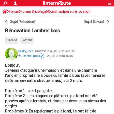
ACTUALITÉS
Forum
Forum Bricolage
Connexion
Construction et rénovation
S'inscrire
Rechercher
Société
Education
Villes
Politique
Faits Divers
Monde
+
SPORT
Sujet Précédent
Sujet Suivant
Football
Cyclisme
Forum
Coupe du monde 2026
Tennis
Rugby
CULTURE
Rénovation Lambris bois
TNT
Cinéma
Musique
Programme TV
Streaming
Sorties cinéma
+
FINANCE
Plafond
Lambris
Impôts
Immobilier
Banque
Crédit
Retraite
Epargne
Risques naturels par ville
Assurance
AUTO
Keyzy_971
-
Modifié le 26 juil. 2020 à 21:57
DenisPlaco
-
29 juil. 2020 à 16:46
Réserver un essai
Berlines
Forum auto
Essais
Citadines
SUV
+
HIGH-TECH
Bonjour,
Meilleur smartphone
Ordinateurs
Guide high-tech
Mobiles
Internet
Jeux vidéo
+
BRICOLAGE
Je viens d'acquérir une maison, et dans une chambre
l'ancien propriétaire à posé du lambris bois (avec rainures
Aménagement intérieur
Cuisine
Jardinage
+
Forum
Extérieur
Salle de bains
Rangement
WEEK-END
de 2mm env entre chaque lames) sur 2 murs.
Escapades
Expositions
Week-end nature
Guides de France
Patrimoine
Musées
+
LIFESTYLE
Problème 1 : c'est pas jolie
Problème 2 : Les plaques de plâtre du plafond ont été
Bien-être
Mode
+
Art de vivre
Loisirs
Modes de vie
SANTE
posées après le lambris, et donc par dessus au niveau des
angles
Guide de la santé
Médicaments
+
Alimentation
Maladies
Sommeil
VOYAGE
Problèmes 3: En repeignant le plafond, ils ont fait de