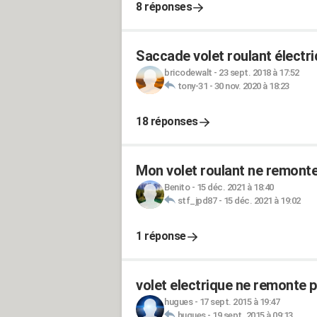
8 réponses
Saccade volet roulant électr
bricodewalt
-
23 sept. 2018 à 17:52
tony-31
-
30 nov. 2020 à 18:23
18 réponses
Mon volet roulant ne remonte
Benito
-
15 déc. 2021 à 18:40
stf_jpd87
-
15 déc. 2021 à 19:02
1 réponse
volet electrique ne remonte 
hugues
-
17 sept. 2015 à 19:47
hugues
-
19 sept. 2015 à 09:13