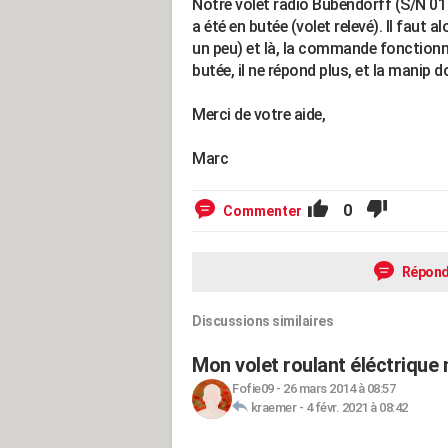
Notre volet radio Bubendorff (S/N 01 
a été en butée (volet relevé). Il faut
un peu) et là, la commande fonctionn
butée, il ne répond plus, et la manip 
Merci de votre aide,
Marc
0
Commenter
Répond
Discussions similaires
Mon volet roulant éléctriqu
Fofie09
-
26 mars 2014 à 08:57
kraemer
-
4 févr. 2021 à 08:42