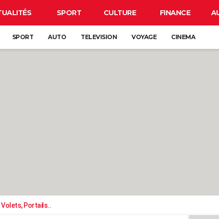
TUALITÉS
SPORT
CULTURE
FINANCE
A
SPORT
AUTO
TELEVISION
VOYAGE
CINEMA
Volets, Portails..