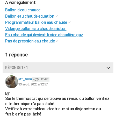
A voir également:
City break
Voyage de noces
Climat
Destinations
Voyage nature
Forum
+
PHOTO
Ballon d’eau chaude
Ballon eau chaude equation
✓
GUIDES D'ACHAT
Programmateur ballon eau chaude
✓
BONS PLANS
Vidange ballon eau chaude ariston
Eau chaude qui devient froide chaudière gaz
CARTE DE VOEUX
Pas de pression eau chaude
✓
Carte Bonne année
Carte Pâques
Carte de Noël
Carte Saint-Valentin
Carte d'anniversaire
DICTIONNAIRE
1 réponse
Biographies
Expressions
Dictionnaire
Citations
Proverbes
PROGRAMME TV
RÉPONSE 1 / 1
COPAINS D'AVANT
Se connecter
Collèges
Universités
Service militaire
S'inscrire
Lycées
Primaires
Entreprises
Avis de recherche
stf_frmu
12 497
AVIS DE DÉCÈS
13 sept. 2020 à 12:57
FORUM
Bjr
Sur le thermostat qui se trouve au niveau du ballon verifiez
Lifestyle
Sport
Television
Cinema
Bricolage
Culture
Auto
Voyage
si lethermique n'a pas lâché.
Vérifiez à votre tableau electrique si un disjoncteur ou
fusible n'a pas lâché