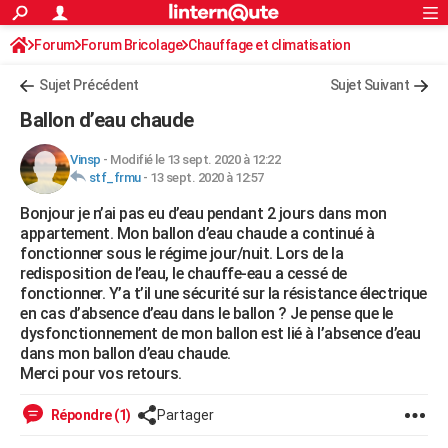
ACTUALITÉS
Forum
Forum Bricolage
Connexion
Chauffage et climatisation
S'inscrire
Rechercher
Société
Education
Villes
Politique
Faits Divers
Monde
+
SPORT
Chauffe-eau électrique - gaz- solaire
Sujet Précédent
Sujet Suivant
Football
Cyclisme
Forum
Coupe du monde 2026
Tennis
Rugby
CULTURE
Ballon d’eau chaude
TNT
Cinéma
Musique
Programme TV
Streaming
Sorties cinéma
+
FINANCE
Vinsp
-
Modifié le 13 sept. 2020 à 12:22
stf_frmu
-
13 sept. 2020 à 12:57
Impôts
Immobilier
Banque
Crédit
Retraite
Epargne
Risques naturels par ville
Assurance
AUTO
Bonjour je n’ai pas eu d’eau pendant 2 jours dans mon
Réserver un essai
Berlines
Forum auto
Essais
Citadines
SUV
+
HIGH-TECH
appartement. Mon ballon d’eau chaude a continué à
fonctionner sous le régime jour/nuit. Lors de la
Meilleur smartphone
Ordinateurs
Guide high-tech
Mobiles
Internet
Jeux vidéo
+
BRICOLAGE
redisposition de l’eau, le chauffe-eau a cessé de
fonctionner. Y’a t’il une sécurité sur la résistance électrique
Aménagement intérieur
Cuisine
Jardinage
+
Forum
Extérieur
Salle de bains
Rangement
WEEK-END
en cas d’absence d’eau dans le ballon ? Je pense que le
dysfonctionnement de mon ballon est lié à l’absence d’eau
Escapades
Expositions
Week-end nature
Guides de France
Patrimoine
Musées
+
LIFESTYLE
dans mon ballon d’eau chaude.
Merci pour vos retours.
Bien-être
Mode
+
Art de vivre
Loisirs
Modes de vie
SANTE
Répondre (1)
Partager
Guide de la santé
Médicaments
+
Alimentation
Maladies
Sommeil
VOYAGE