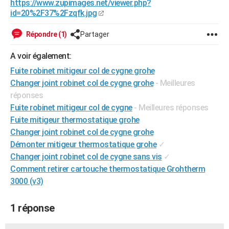
https://www.zupimages.net/viewer.php?
City break
Voyage de noces
Climat
Destinations
Voyage nature
Forum
+
id=20%2F37%2Fzqfk.jpg
PHOTO
GUIDES D'ACHAT
Répondre (1)
Partager
BONS PLANS
A voir également:
Fuite robinet mitigeur col de cygne grohe
CARTE DE VOEUX
Changer joint robinet col de cygne grohe
- Meilleures
Carte Bonne année
Carte Pâques
Carte de Noël
Carte Saint-Valentin
Carte d'anniversaire
réponses
DICTIONNAIRE
Fuite robinet mitigeur col de cygne
- Meilleures réponses
Biographies
Expressions
Dictionnaire
Citations
Proverbes
PROGRAMME TV
Fuite mitigeur thermostatique grohe
Changer joint robinet col de cygne grohe
COPAINS D'AVANT
Démonter mitigeur thermostatique grohe
✓
Se connecter
Collèges
Universités
Service militaire
S'inscrire
Lycées
Primaires
Entreprises
Avis de recherche
Changer joint robinet col de cygne sans vis
✓
AVIS DE DÉCÈS
Comment retirer cartouche thermostatique Grohtherm
FORUM
3000 (v3)
Lifestyle
Sport
Television
Cinema
Bricolage
Culture
Auto
Voyage
1 réponse