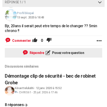
RÉPONSE 1 / 1
Profil bloqué
13 sept. 2020 à 18:48
Bjr, 20ans il serait peut etre temps de le changer ?? 5min
chrono !!
0
Commenter
Répondre
Posez votre question
Discussions similaires
Démontage clip de sécurité - bec de robinet
Grohe
Alouettelulu86
-
12 janv. 2020 à 15:52
CHRIS61
-
25 juil. 2026 à 17:46
8 réponses