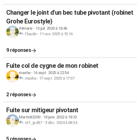
Changer le joint d'un bec tube pivotant (robinet
Grohe Eurostyle)
94marie
-
13 juil. 2020 à 18:46
Claude
-
11 nov. 2025 à 15:16
9 réponses
Fuite col de cygne de mon robinet
masha
-
16 sept. 2025 à 22:54
masha
-
17 sept. 2025 à 17:07
2 réponses
Fuite sur mitigeur pivotant
Martin82200
-
18 janv. 2022 à 18:33
stf_jpd87
-
3 déc. 2024 à 08:34
5 réponses