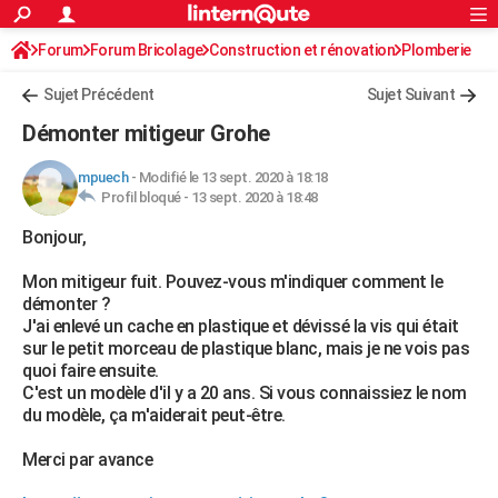
ACTUALITÉS
Forum
Forum Bricolage
Connexion
Construction et rénovation
S'inscrire
Plomberie
Rechercher
Société
Education
Villes
Politique
Faits Divers
Monde
+
SPORT
Sujet Précédent
Sujet Suivant
Football
Cyclisme
Forum
Coupe du monde 2026
Tennis
Rugby
CULTURE
Démonter mitigeur Grohe
TNT
Cinéma
Musique
Programme TV
Streaming
Sorties cinéma
+
FINANCE
mpuech
-
Modifié le 13 sept. 2020 à 18:18
Profil bloqué -
13 sept. 2020 à 18:48
Impôts
Immobilier
Banque
Crédit
Retraite
Epargne
Risques naturels par ville
Assurance
AUTO
Bonjour,
Réserver un essai
Berlines
Forum auto
Essais
Citadines
SUV
+
HIGH-TECH
Mon mitigeur fuit. Pouvez-vous m'indiquer comment le
Meilleur smartphone
Ordinateurs
Guide high-tech
Mobiles
Internet
Jeux vidéo
+
BRICOLAGE
démonter ?
J'ai enlevé un cache en plastique et dévissé la vis qui était
Aménagement intérieur
Cuisine
Jardinage
+
Forum
Extérieur
Salle de bains
Rangement
WEEK-END
sur le petit morceau de plastique blanc, mais je ne vois pas
quoi faire ensuite.
Escapades
Expositions
Week-end nature
Guides de France
Patrimoine
Musées
+
LIFESTYLE
C'est un modèle d'il y a 20 ans. Si vous connaissiez le nom
du modèle, ça m'aiderait peut-être.
Bien-être
Mode
+
Art de vivre
Loisirs
Modes de vie
SANTE
Merci par avance
Guide de la santé
Médicaments
+
Alimentation
Maladies
Sommeil
VOYAGE