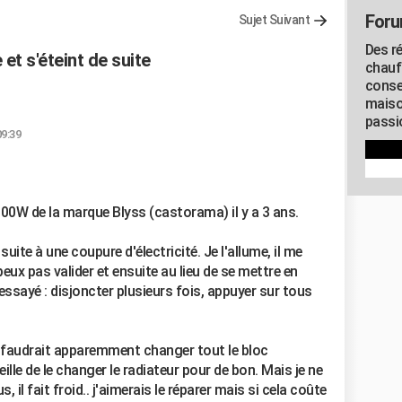
Foru
Sujet Suivant
Des r
et s'éteint de suite
chauf
conse
maiso
passio
09:39
000W de la marque Blyss (castorama) il y a 3 ans.
suite à une coupure d'électricité. Je l'allume, il me
peux pas valider et ensuite au lieu de se mettre en
 essayé : disjoncter plusieurs fois, appuyer sur tous
 Il faudrait apparemment changer tout le bloc
lle de le changer le radiateur pour de bon. Mais je ne
s, il fait froid.. j'aimerais le réparer mais si cela coûte