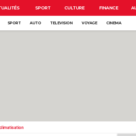
TUALITÉS
SPORT
CULTURE
FINANCE
A
SPORT
AUTO
TELEVISION
VOYAGE
CINEMA
climatisation