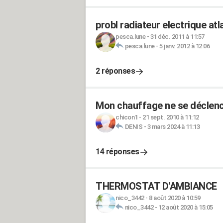
probl radiateur electrique atl
pesca.lune
-
31 déc. 2011 à 11:57
pesca.lune
-
5 janv. 2012 à 12:06
2 réponses
Mon chauffage ne se déclen
chicon1
-
21 sept. 2010 à 11:12
DENIS
-
3 mars 2024 à 11:13
14 réponses
THERMOSTAT D'AMBIANCE
nico_3442
-
8 août 2020 à 10:59
nico_3442
-
12 août 2020 à 15:05