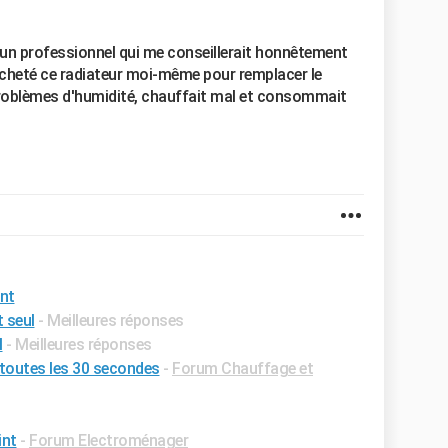
un professionnel qui me conseillerait honnêtement
i acheté ce radiateur moi-même pour remplacer le
problèmes d'humidité, chauffait mal et consommait
int
t seul
- Meilleures réponses
l
- Meilleures réponses
toutes les 30 secondes
-
Forum Chauffage et
int
-
Forum Electroménager