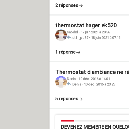
2 réponses
thermostat hager ek520
sabdid
-
17 juin 2021 à 20:36
stf_jpd87
-
18 juin 2021 à 07:16
1 réponse
Thermostat d'ambiance ne ré
Denis
-
10 déc. 2016 à 14:01
Denis
-
10 déc. 2016 à 23:25
5 réponses
DEVENEZ MEMBRE EN QUELQ