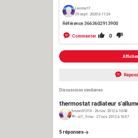
Lesma17
29 sept. 2020 à 11:24
Référence 3663602913900
0
Commenter
Affiche
Répond
Discussions similaires
thermostat radiateur s'allume
bruno01310
-
26 nov. 2012 à 10:08
stf_frmu
-
27 nov. 2012 à 16:57
5 réponses