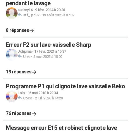
pendant le lavage
audrey14
-
9 févr. 2014 à 20:26
stf_jpd87
-
19 août 2025 à 07:52
8 réponses
Erreur F2 sur lave-vaisselle Sharp
Johjuma
-
17 févr. 2021 à 15:37
Urve
-
4 nov. 2025 à 10:09
19 réponses
Programme P1 qui clignote lave vaisselle Beko
Lolo
-
16 mai 2018 à 22:34
Coco
-
2 juil. 2026 à 14:29
76 réponses
Message erreur E15 et robinet clignote lave