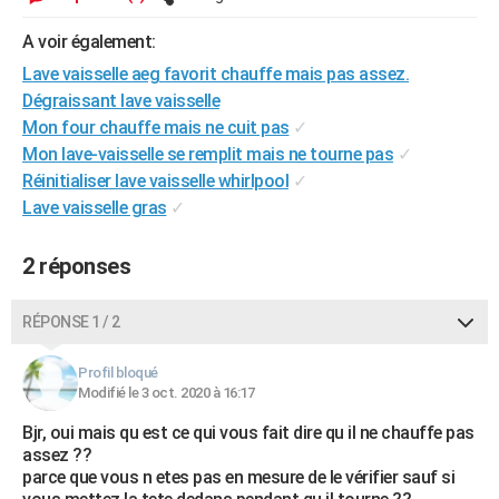
City break
Voyage de noces
Climat
Destinations
Voyage nature
Forum
+
PHOTO
A voir également:
GUIDES D'ACHAT
Lave vaisselle aeg favorit chauffe mais pas assez.
Dégraissant lave vaisselle
BONS PLANS
Mon four chauffe mais ne cuit pas
✓
Mon lave-vaisselle se remplit mais ne tourne pas
✓
CARTE DE VOEUX
Réinitialiser lave vaisselle whirlpool
✓
Carte Bonne année
Carte Pâques
Carte de Noël
Carte Saint-Valentin
Carte d'anniversaire
Lave vaisselle gras
✓
DICTIONNAIRE
Biographies
Expressions
Dictionnaire
Citations
Proverbes
PROGRAMME TV
2 réponses
COPAINS D'AVANT
RÉPONSE 1 / 2
Se connecter
Collèges
Universités
Service militaire
S'inscrire
Lycées
Primaires
Entreprises
Avis de recherche
AVIS DE DÉCÈS
Profil bloqué
FORUM
Modifié le 3 oct. 2020 à 16:17
Lifestyle
Sport
Television
Cinema
Bricolage
Culture
Auto
Voyage
Bjr, oui mais qu est ce qui vous fait dire qu il ne chauffe pas
assez ??
parce que vous n etes pas en mesure de le vérifier sauf si