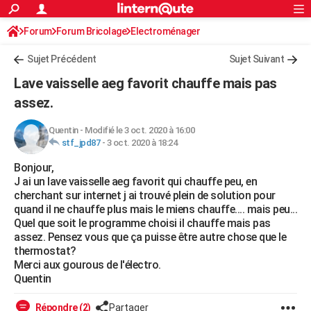
ACTUALITÉS
Forum
Forum Bricolage
Connexion
Electroménager
S'inscrire
Rechercher
Société
Education
Villes
Politique
Faits Divers
Monde
+
SPORT
Sujet Précédent
Sujet Suivant
Football
Cyclisme
Forum
Coupe du monde 2026
Tennis
Rugby
CULTURE
Lave vaisselle aeg favorit chauffe mais pas
TNT
Cinéma
Musique
Programme TV
Streaming
Sorties cinéma
+
assez.
FINANCE
Impôts
Immobilier
Banque
Crédit
Retraite
Epargne
Risques naturels par ville
Assurance
AUTO
Quentin
-
Modifié le 3 oct. 2020 à 16:00
stf_jpd87
-
3 oct. 2020 à 18:24
Réserver un essai
Berlines
Forum auto
Essais
Citadines
SUV
+
HIGH-TECH
Bonjour,
J ai un lave vaisselle aeg favorit qui chauffe peu, en
Meilleur smartphone
Ordinateurs
Guide high-tech
Mobiles
Internet
Jeux vidéo
+
BRICOLAGE
cherchant sur internet j ai trouvé plein de solution pour
quand il ne chauffe plus mais le miens chauffe.... mais peu...
Aménagement intérieur
Cuisine
Jardinage
+
Forum
Extérieur
Salle de bains
Rangement
WEEK-END
Quel que soit le programme choisi il chauffe mais pas
assez. Pensez vous que ça puisse être autre chose que le
Escapades
Expositions
Week-end nature
Guides de France
Patrimoine
Musées
+
LIFESTYLE
thermostat?
Merci aux gourous de l'électro.
Bien-être
Mode
+
Art de vivre
Loisirs
Modes de vie
SANTE
Quentin
Guide de la santé
Médicaments
+
Alimentation
Maladies
Sommeil
VOYAGE
Répondre (2)
Partager