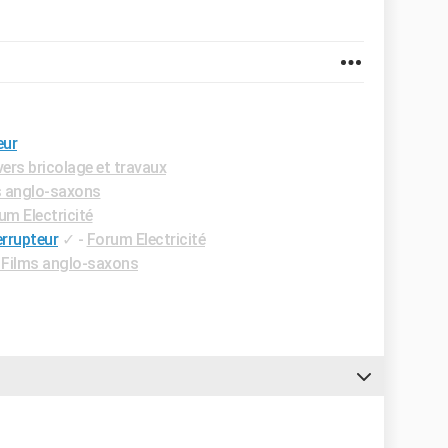
eur
ers bricolage et travaux
 anglo-saxons
um Electricité
rrupteur
✓
-
Forum Electricité
Films anglo-saxons