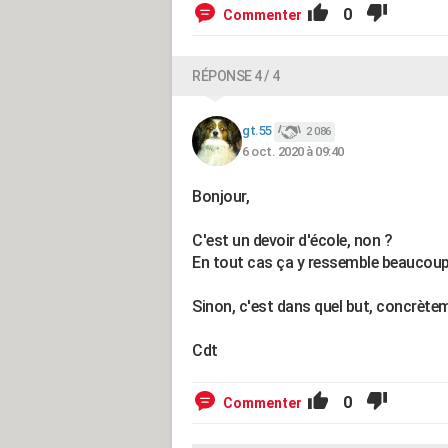
0
Commenter
RÉPONSE 4 / 4
gt.55
2 086
6 oct. 2020 à 09:40
Bonjour,
C'est un devoir d'école, non ?
En tout cas ça y ressemble beaucoup.
Sinon, c'est dans quel but, concrèteme
Cdt
0
Commenter