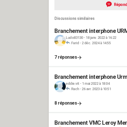
Répond
Discussions similaires
Branchement interphone UR
Ludo83130
-
18 janv. 2022 à 16:22
Farid
-
2 déc. 2024 à 14:55
7 réponses
Branchement interphone Urm
eddie.vit
-
1 mai 2022 à 18:04
Rach
-
26 avr. 2023 à 10:51
8 réponses
Branchement VMC Leroy Mer