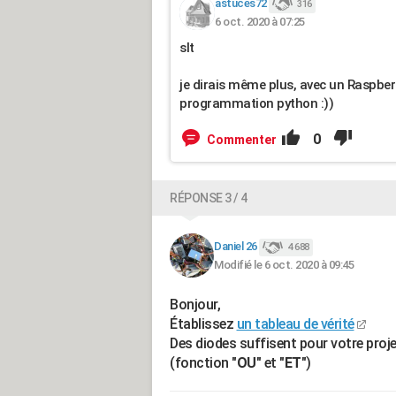
astuces72
316
6 oct. 2020 à 07:25
slt
je dirais même plus, avec un Raspberr
programmation python :))
0
Commenter
RÉPONSE 3 / 4
Daniel 26
4 688
Modifié le 6 oct. 2020 à 09:45
Bonjour,
Établissez
un tableau de vérité
Des diodes suffisent pour votre proje
(fonction
"OU"
et
"ET"
)