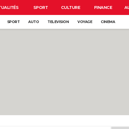
TUALITÉS
SPORT
CULTURE
FINANCE
A
SPORT
AUTO
TELEVISION
VOYAGE
CINEMA