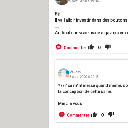
5 oct. 2020 à 19:04
Bjr
Il va falloir investir dans des boutons 
....
Au final une vraie usine à gaz qui ne 
0
Commenter
Dr_xad
5 oct. 2020 à 22:15
???? ca m'intéresse quand même, donc
la conception de cette usine.
Merci à vous
0
Commenter