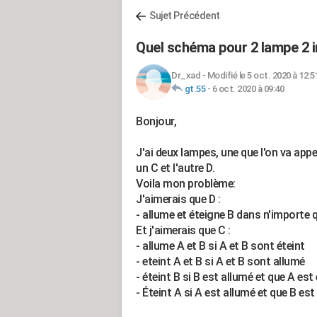
Sujet Précédent
Quel schéma pour 2 lampe 2 i
Dr_xad
-
Modifié le 5 oct. 2020 à 12:5
gt.55
-
6 oct. 2020 à 09:40
Bonjour,
J'ai deux lampes, une que l'on va appel
un C et l'autre D.
Voila mon problème:
J'aimerais que D :
- allume et éteigne B dans n'importe q
Et j'aimerais que C :
- allume A et B si A et B sont éteint
- eteint A et B si A et B sont allumé
- éteint B si B est allumé et que A est 
- Éteint A si A est allumé et que B est