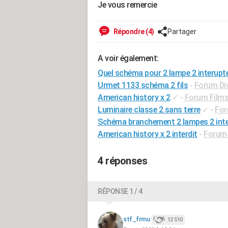
Je vous remercie
Répondre (4)
Partager
A voir également:
Quel schéma pour 2 lampe 2 interupt
Urmet 1133 schéma 2 fils
-
Forum Div
American history x 2
✓
-
Forum Films
Luminaire classe 2 sans terre
✓
-
For
Schéma branchement 2 lampes 2 inte
American history x 2 interdit
-
Forum 
4 réponses
RÉPONSE 1 / 4
stf_frmu
12 510