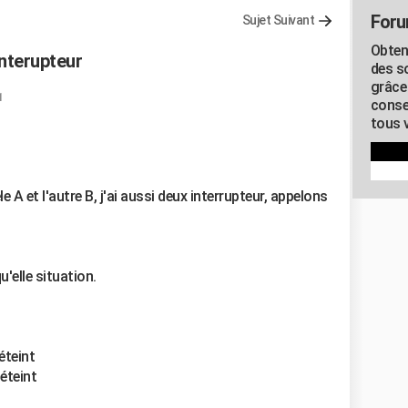
Foru
Sujet Suivant
Obten
nterupteur
des s
grâce
1
conse
tous v
e A et l'autre B, j'ai aussi deux interrupteur, appelons
u'elle situation.
éteint
 éteint