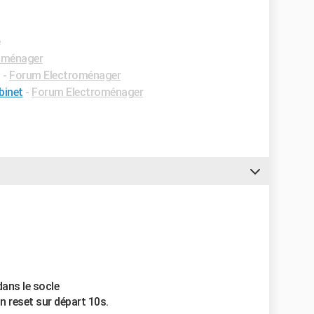
e
oménager
✓
-
Forum Electroménager
binet
-
Forum Electroménager
dans le socle
un reset sur départ 10s.