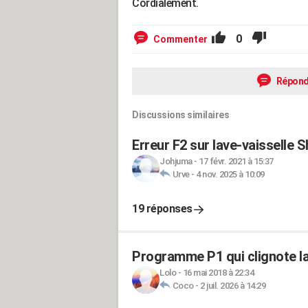
Cordialement.
0
Commenter
Répond
Discussions similaires
Erreur F2 sur lave-vaisselle 
Johjuma
-
17 févr. 2021 à 15:37
Urve
-
4 nov. 2025 à 10:09
19 réponses
Programme P1 qui clignote la
Lolo
-
16 mai 2018 à 22:34
Coco
-
2 juil. 2026 à 14:29