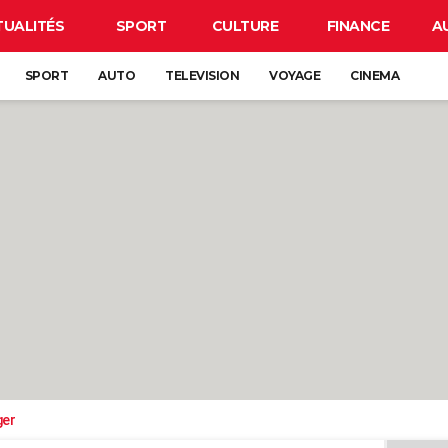
TUALITÉS
SPORT
CULTURE
FINANCE
A
SPORT
AUTO
TELEVISION
VOYAGE
CINEMA
ger