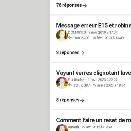
76 réponses
Message erreur E15 et robinet
DOM40130
-
9 nov. 2019 à 17:04
Dan35230
-
10 févr. 2023 à 14:49
8 réponses
Voyant verres clignotant lav
Particulier
-
1 févr. 2023 à 22:02
stf_jpd87
-
19 mars 2026 à 18:34
8 réponses
Comment faire un reset de mo
amarih
-
22 avr. 2012 à 07:54