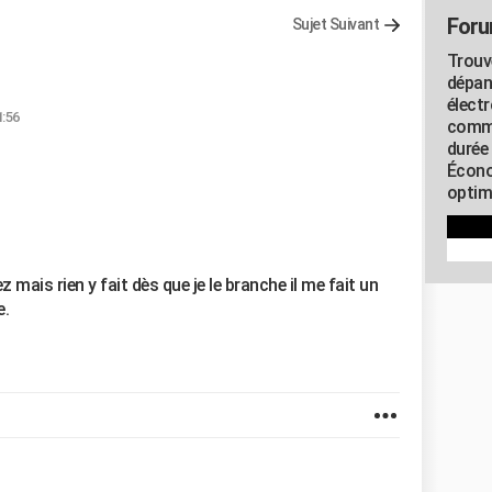
Foru
Sujet Suivant
Trouv
dépan
élect
1:56
commu
durée
Écono
optimi
 mais rien y fait dès que je le branche il me fait un
e.