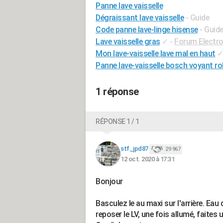
Panne lave vaisselle
Dégraissant lave vaisselle
- Guide
Code panne lave-linge hisense
- Guid
Lave vaisselle gras
✓
-
Forum Electr
Mon lave-vaisselle lave mal en haut
Panne lave-vaisselle bosch voyant ro
1 réponse
RÉPONSE 1 / 1
stf_jpd87
29 967
12 oct. 2020 à 17:31
Bonjour
Basculez le au maxi sur l'arrière. Eau 
reposer le LV, une fois allumé, faites 