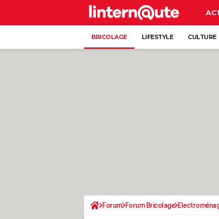
AC
BRICOLAGE
LIFESTYLE
CULTURE
Forum
Forum Bricolage
Electroména