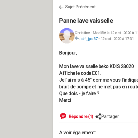
Sujet Précédent
Panne lave vaisselle
Christine
-
Modifié le 12 oct. 2020 à 1
stf_jpd87
-
12 oct. 2020 à 17:31
Bonjour,
Mon lave vaisselle beko KDIS 28020
Affiche le code E01.
Je l'ai mis à 45° comme vous l'indiquez
bruit de pompe et ne met pas en rout
Que dois - je faire ?
Merci
Répondre (1)
Partager
A voir également: