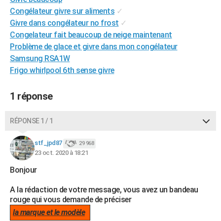
City break
Voyage de noces
Climat
Destinations
Voyage nature
Forum
+
Congélateur givre sur aliments
✓
PHOTO
Givre dans congélateur no frost
✓
GUIDES D'ACHAT
Congelateur fait beaucoup de neige maintenant
Problème de glace et givre dans mon congélateur
BONS PLANS
Samsung RSA1W
Frigo whirlpool 6th sense givre
CARTE DE VOEUX
Carte Bonne année
Carte Pâques
Carte de Noël
Carte Saint-Valentin
Carte d'anniversaire
DICTIONNAIRE
1 réponse
Biographies
Expressions
Dictionnaire
Citations
Proverbes
PROGRAMME TV
RÉPONSE 1 / 1
COPAINS D'AVANT
stf_jpd87
29 968
Se connecter
Collèges
Universités
Service militaire
S'inscrire
Lycées
Primaires
Entreprises
Avis de recherche
AVIS DE DÉCÈS
23 oct. 2020 à 18:21
Bonjour
FORUM
A la rédaction de votre message, vous avez un bandeau
Lifestyle
Sport
Television
Cinema
Bricolage
Culture
Auto
Voyage
rouge qui vous demande de préciser
la marque et le modèle