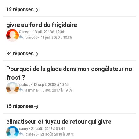
12 réponses
givre au fond du frigidaire
Oarco
-
18 juil. 2018 à 12:36
Icare95
-
11 juil. 2020 à 10:36
34 réponses
Pourquoi de la glace dans mon congélateur no
frost ?
jéchou
-
12 sept. 2008 à 10:45
jasmina
-
10 avr. 2017 à 19:59
15 réponses
climatiseur et tuyau de retour qui givre
samy
-
21 août 2018 à 01:41
Icare95
-
21 août 2018 à 08:41