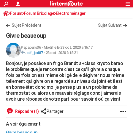
ACTUALITÉS
Forum
Forum Bricolage
Connexion
Electroménager
S'inscrire
Rechercher
Société
Education
Villes
Politique
Faits Divers
Monde
+
SPORT
Sujet Précédent
Sujet Suivant
Football
Cyclisme
Forum
Coupe du monde 2026
Tennis
Rugby
CULTURE
Givre beaucoup
TNT
Cinéma
Musique
Programme TV
Streaming
Sorties cinéma
+
FINANCE
Papaours36
-
Modifié le 23 oct. 2020 à 16:17
stf_jpd87
-
23 oct. 2020 à 18:21
Impôts
Immobilier
Banque
Crédit
Retraite
Epargne
Risques naturels par ville
Assurance
AUTO
Bonjour, je possède un frigo Brandt a+class krysto barao
Réserver un essai
Berlines
Forum auto
Essais
Citadines
SUV
+
HIGH-TECH
le problème que je rencontre c'est ce qu'il givre a chaque
fois parfois on est même obligé de le dégivrer nous même
Meilleur smartphone
Ordinateurs
Guide high-tech
Mobiles
Internet
Jeux vidéo
+
BRICOLAGE
tellement qui givre on a regardé au niveau du joint et il est
en bonne état donc moi je pense plus a un problème de
Aménagement intérieur
Cuisine
Jardinage
+
Forum
Extérieur
Salle de bains
Rangement
WEEK-END
thermostat ou alors un mauvais réglage donc j'aimerais
avoir une réponse de votre part pour savoir d'où ça vient
Escapades
Expositions
Week-end nature
Guides de France
Patrimoine
Musées
+
LIFESTYLE
Répondre (1)
Partager
Bien-être
Mode
+
Art de vivre
Loisirs
Modes de vie
SANTE
A voir également:
Guide de la santé
Médicaments
+
Alimentation
Maladies
Sommeil
VOYAGE
Givre beaucoup