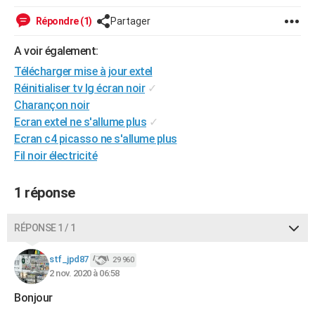
City break
Voyage de noces
Climat
Destinations
Voyage nature
Forum
+
PHOTO
Répondre (1)
Partager
GUIDES D'ACHAT
A voir également:
Télécharger mise à jour extel
BONS PLANS
Réinitialiser tv lg écran noir
✓
CARTE DE VOEUX
Charançon noir
Ecran extel ne s'allume plus
✓
Carte Bonne année
Carte Pâques
Carte de Noël
Carte Saint-Valentin
Carte d'anniversaire
DICTIONNAIRE
Ecran c4 picasso ne s'allume plus
Fil noir électricité
Biographies
Expressions
Dictionnaire
Citations
Proverbes
PROGRAMME TV
COPAINS D'AVANT
1 réponse
Se connecter
Collèges
Universités
Service militaire
S'inscrire
Lycées
Primaires
Entreprises
Avis de recherche
AVIS DE DÉCÈS
RÉPONSE 1 / 1
FORUM
stf_jpd87
29 960
Lifestyle
Sport
Television
Cinema
Bricolage
Culture
Auto
Voyage
2 nov. 2020 à 06:58
Bonjour