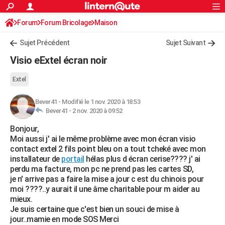
ACTUALITÉS
Forum
Forum Bricolage
Connexion
Maison
S'inscrire
Rechercher
Société
Education
Villes
Politique
Faits Divers
Monde
+
SPORT
Sujet Précédent
Sujet Suivant
Football
Cyclisme
Forum
Coupe du monde 2026
Tennis
Rugby
CULTURE
Visio eExtel écran noir
TNT
Cinéma
Musique
Programme TV
Streaming
Sorties cinéma
+
FINANCE
Extel
Impôts
Immobilier
Banque
Crédit
Retraite
Epargne
Risques naturels par ville
Assurance
AUTO
Bever41
-
Modifié le 1 nov. 2020 à 18:53
Bever41 -
2 nov. 2020 à 09:52
Réserver un essai
Berlines
Forum auto
Essais
Citadines
SUV
+
HIGH-TECH
Bonjour,
Meilleur smartphone
Ordinateurs
Guide high-tech
Mobiles
Internet
Jeux vidéo
+
BRICOLAGE
Moi aussi j' ai le même problème avec mon écran visio
contact extel 2 fils point bleu on a tout tcheké avec mon
Aménagement intérieur
Cuisine
Jardinage
+
Forum
Extérieur
Salle de bains
Rangement
WEEK-END
installateur de
portail
hélas plus d écran cerise???? j' ai
perdu ma facture, mon pc ne prend pas les cartes SD,
Escapades
Expositions
Week-end nature
Guides de France
Patrimoine
Musées
+
LIFESTYLE
je n' arrive pas a faire la mise a jour c est du chinois pour
moi ????..y aurait il une âme charitable pour m aider au
Bien-être
Mode
+
Art de vivre
Loisirs
Modes de vie
SANTE
mieux.
Je suis certaine que c'est bien un souci de mise à
Guide de la santé
Médicaments
+
Alimentation
Maladies
Sommeil
VOYAGE
jour..mamie en mode SOS Merci