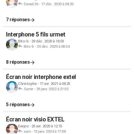
Daniel 26
-
17 déc. 2020 à 08:20
7 réponses
Interphone 5 fils urmet
Bito-b
-
29 déc. 2020 à 18:03
Bito-b
-
30 déc. 2020 à 08:34
8 réponses
Écran noir interphone extel
Christophe
-
17 avr. 2021 à 08:25
Samir
-
29 janv. 2022 à 21:02
5 réponses
Écran noir visio EXTEL
Evejos
-
25 avr. 2020 à 12:15
xam
-
13 janv. 2024 à 17:08