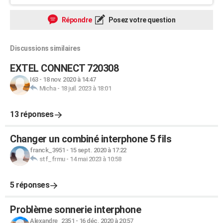
Répondre
Posez votre question
Discussions similaires
EXTEL CONNECT 720308
I63
-
18 nov. 2020 à 14:47
Micha
-
18 juil. 2023 à 18:01
13 réponses
Changer un combiné interphone 5 fils
franck_3951
-
15 sept. 2020 à 17:22
stf_frmu
-
14 mai 2023 à 10:58
5 réponses
Problème sonnerie interphone
Alexandre_2351
-
16 déc. 2020 à 20:57