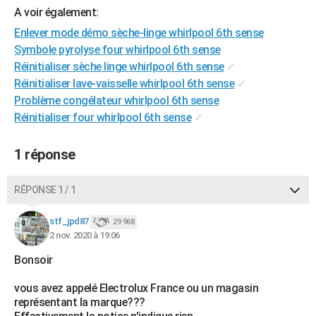
A voir également:
City break
Voyage de noces
Climat
Destinations
Voyage nature
Forum
+
PHOTO
Enlever mode démo sèche-linge whirlpool 6th sense
GUIDES D'ACHAT
Symbole pyrolyse four whirlpool 6th sense
Réinitialiser sèche linge whirlpool 6th sense
✓
BONS PLANS
Réinitialiser lave-vaisselle whirlpool 6th sense
✓
Problème congélateur whirlpool 6th sense
CARTE DE VOEUX
Réinitialiser four whirlpool 6th sense
✓
Carte Bonne année
Carte Pâques
Carte de Noël
Carte Saint-Valentin
Carte d'anniversaire
DICTIONNAIRE
1 réponse
Biographies
Expressions
Dictionnaire
Citations
Proverbes
PROGRAMME TV
COPAINS D'AVANT
RÉPONSE 1 / 1
Se connecter
Collèges
Universités
Service militaire
S'inscrire
Lycées
Primaires
Entreprises
Avis de recherche
AVIS DE DÉCÈS
stf_jpd87
29 968
2 nov. 2020 à 19:06
FORUM
Bonsoir
Lifestyle
Sport
Television
Cinema
Bricolage
Culture
Auto
Voyage
vous avez appelé Electrolux France ou un magasin
représentant la marque???