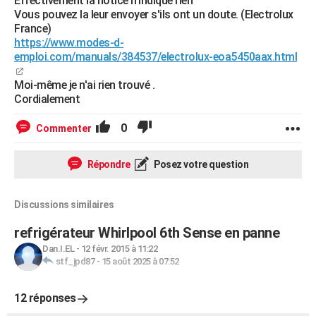
Effectivement la notice n'indique rien
Vous pouvez la leur envoyer s'ils ont un doute. (Electrolux
France)
https://www.modes-d-
emploi.com/manuals/384537/electrolux-eoa5450aax.html
Moi-même je n'ai rien trouvé .
Cordialement
0
Commenter
Répondre
Posez votre question
Discussions similaires
refrigérateur Whirlpool 6th Sense en panne
Dan.I.EL
-
12 févr. 2015 à 11:22
stf_jpd87
-
15 août 2025 à 07:52
12 réponses