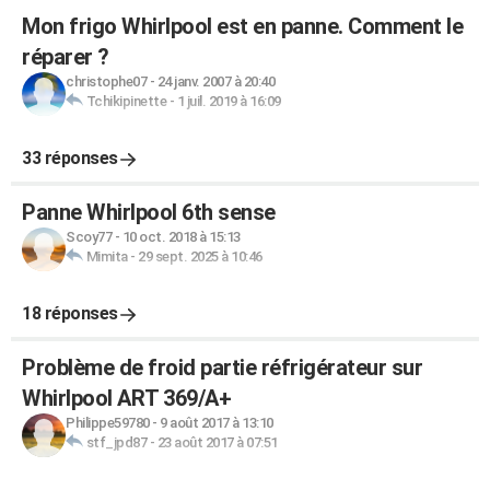
Mon frigo Whirlpool est en panne. Comment le
réparer ?
christophe07
-
24 janv. 2007 à 20:40
Tchikipinette
-
1 juil. 2019 à 16:09
33 réponses
Panne Whirlpool 6th sense
Scoy77
-
10 oct. 2018 à 15:13
Mimita
-
29 sept. 2025 à 10:46
18 réponses
Problème de froid partie réfrigérateur sur
Whirlpool ART 369/A+
Philippe59780
-
9 août 2017 à 13:10
stf_jpd87
-
23 août 2017 à 07:51