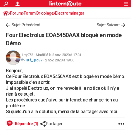
ACTUALITÉS
Forum
Forum Bricolage
Connexion
Electroménager
S'inscrire
Rechercher
Société
Education
Villes
Politique
Faits Divers
Monde
+
SPORT
Sujet Précédent
Sujet Suivant
Football
Cyclisme
Forum
Coupe du monde 2026
Tennis
Rugby
CULTURE
Four Electrolux EOA5450AAX bloqué en mode
TNT
Cinéma
Musique
Programme TV
Streaming
Sorties cinéma
+
Démo
FINANCE
Impôts
Immobilier
Banque
Crédit
Retraite
Epargne
Risques naturels par ville
Assurance
AUTO
Hmj972
-
Modifié le 2 nov. 2020 à 17:31
stf_jpd87
-
2 nov. 2020 à 19:06
Réserver un essai
Berlines
Forum auto
Essais
Citadines
SUV
+
HIGH-TECH
Bonjour,
Ce Four Electrolux EOA5450AAX est bloqué en mode Démo.
Meilleur smartphone
Ordinateurs
Guide high-tech
Mobiles
Internet
Jeux vidéo
+
BRICOLAGE
Impossible d'en sortir.
J'ai appelé Electrolux, on me renvoie à la notice où il n'y a
Aménagement intérieur
Cuisine
Jardinage
+
Forum
Extérieur
Salle de bains
Rangement
WEEK-END
rien à ce sujet.
Les procédures que j'ai vu sur internet ne change rien au
Escapades
Expositions
Week-end nature
Guides de France
Patrimoine
Musées
+
LIFESTYLE
problème.
Si quelqu'un à la solution, merci de la partager avec moi.
Bien-être
Mode
+
Art de vivre
Loisirs
Modes de vie
SANTE
Répondre (1)
Partager
Guide de la santé
Médicaments
+
Alimentation
Maladies
Sommeil
VOYAGE