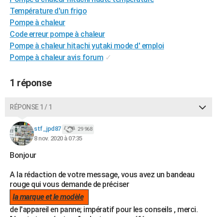
City break
Voyage de noces
Climat
Destinations
Voyage nature
Forum
+
Température d'un frigo
PHOTO
Pompe à chaleur
GUIDES D'ACHAT
Code erreur pompe à chaleur
Pompe à chaleur hitachi yutaki mode d' emploi
BONS PLANS
Pompe à chaleur avis forum
✓
CARTE DE VOEUX
1 réponse
Carte Bonne année
Carte Pâques
Carte de Noël
Carte Saint-Valentin
Carte d'anniversaire
DICTIONNAIRE
RÉPONSE 1 / 1
Biographies
Expressions
Dictionnaire
Citations
Proverbes
PROGRAMME TV
stf_jpd87
COPAINS D'AVANT
29 968
8 nov. 2020 à 07:35
Se connecter
Collèges
Universités
Service militaire
S'inscrire
Lycées
Primaires
Entreprises
Avis de recherche
AVIS DE DÉCÈS
Bonjour
FORUM
A la rédaction de votre message, vous avez un bandeau
rouge qui vous demande de préciser
Lifestyle
Sport
Television
Cinema
Bricolage
Culture
Auto
Voyage
la marque et le modèle
de l'appareil en panne; impératif pour les conseils , merci.