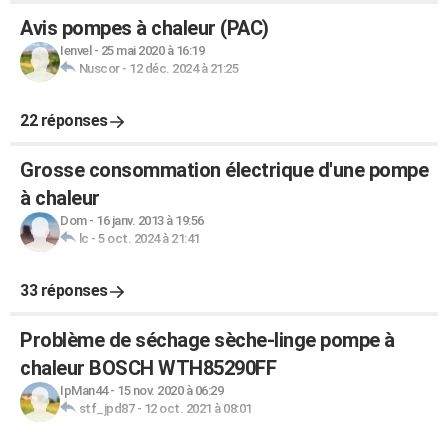
Avis pompes à chaleur (PAC)
Ienvel
-
25 mai 2020 à 16:19
Nuscor
-
12 déc. 2024 à 21:25
22 réponses
Grosse consommation électrique d'une pompe
à chaleur
Dom
-
16 janv. 2013 à 19:56
lc
-
5 oct. 2024 à 21:41
33 réponses
Problème de séchage sèche-linge pompe à
chaleur BOSCH WTH85290FF
IpMan44
-
15 nov. 2020 à 06:29
stf_jpd87
-
12 oct. 2021 à 08:01