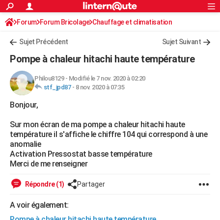
ACTUALITÉS
Forum
Forum Bricolage
Connexion
Chauffage et climatisation
S'inscrire
Rechercher
Société
Education
Villes
Politique
Faits Divers
Monde
+
SPORT
Sujet Précédent
Sujet Suivant
Football
Cyclisme
Forum
Coupe du monde 2026
Tennis
Rugby
CULTURE
Pompe à chaleur hitachi haute température
TNT
Cinéma
Musique
Programme TV
Streaming
Sorties cinéma
+
FINANCE
Philou8129
-
Modifié le 7 nov. 2020 à 02:20
stf_jpd87
-
8 nov. 2020 à 07:35
Impôts
Immobilier
Banque
Crédit
Retraite
Epargne
Risques naturels par ville
Assurance
AUTO
Bonjour,
Réserver un essai
Berlines
Forum auto
Essais
Citadines
SUV
+
HIGH-TECH
Sur mon écran de ma pompe a chaleur hitachi haute
Meilleur smartphone
Ordinateurs
Guide high-tech
Mobiles
Internet
Jeux vidéo
+
BRICOLAGE
température il s'affiche le chiffre 104 qui correspond à une
anomalie
Aménagement intérieur
Cuisine
Jardinage
+
Forum
Extérieur
Salle de bains
Rangement
WEEK-END
Activation Pressostat basse température
Merci de me renseigner
Escapades
Expositions
Week-end nature
Guides de France
Patrimoine
Musées
+
LIFESTYLE
Répondre (1)
Partager
Bien-être
Mode
+
Art de vivre
Loisirs
Modes de vie
SANTE
A voir également:
Guide de la santé
Médicaments
+
Alimentation
Maladies
Sommeil
VOYAGE
Pompe à chaleur hitachi haute température