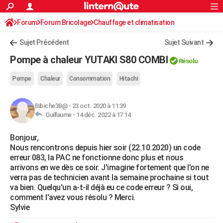
ACTUALITÉS
Forum
Forum Bricolage
Connexion
Chauffage et climatisation
S'inscrire
Rechercher
Société
Education
Villes
Politique
Faits Divers
Monde
+
SPORT
Clim - Pompe à chaleur / réversible
Sujet Précédent
Sujet Suivant
Football
Cyclisme
Forum
Coupe du monde 2026
Tennis
Rugby
CULTURE
Pompe à chaleur YUTAKI S80 COMBI
Résolu
TNT
Cinéma
Musique
Programme TV
Streaming
Sorties cinéma
+
FINANCE
Pompe
Chaleur
Consommation
Hitachi
Impôts
Immobilier
Banque
Crédit
Retraite
Epargne
Risques naturels par ville
Assurance
AUTO
Bibiche38@
-
23 oct. 2020 à 11:39
Réserver un essai
Berlines
Forum auto
Essais
Citadines
SUV
+
HIGH-TECH
Guillaume -
14 déc. 2022 à 17:14
Meilleur smartphone
Ordinateurs
Guide high-tech
Mobiles
Internet
Jeux vidéo
+
BRICOLAGE
Bonjour,
Nous rencontrons depuis hier soir (22.10.2020) un code
Aménagement intérieur
Cuisine
Jardinage
+
Forum
Extérieur
Salle de bains
Rangement
WEEK-END
erreur 083, la PAC ne fonctionne donc plus et nous
arrivons en we dès ce soir. J'imagine fortement que l'on ne
Escapades
Expositions
Week-end nature
Guides de France
Patrimoine
Musées
+
LIFESTYLE
verra pas de technicien avant la semaine prochaine si tout
va bien. Quelqu'un a-t-il déjà eu ce code erreur ? Si oui,
Bien-être
Mode
+
Art de vivre
Loisirs
Modes de vie
SANTE
comment l'avez vous résolu ? Merci.
Sylvie
Guide de la santé
Médicaments
+
Alimentation
Maladies
Sommeil
VOYAGE