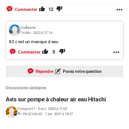
12
Commenter
Guillaume
14 déc. 2022 à 17:14
83 c est un manque d eau
0
Commenter
Répondre
Posez votre question
Discussions similaires
Avis sur pompe à chaleur air eau Hitachi
Pompon17
-
9 oct. 2020 à 11:03
PASCHAUD
-
7 avr. 2021 à 18:27