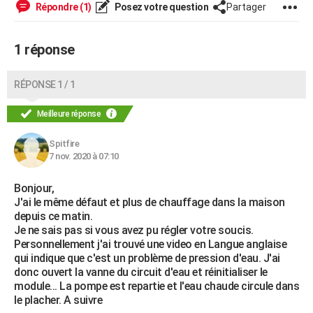
Répondre (1)
Posez votre question
Partager
City break
Voyage de noces
Climat
Destinations
Voyage nature
Forum
+
PHOTO
GUIDES D'ACHAT
1 réponse
BONS PLANS
RÉPONSE 1 / 1
CARTE DE VOEUX
Meilleure réponse
Carte Bonne année
Carte Pâques
Carte de Noël
Carte Saint-Valentin
Carte d'anniversaire
DICTIONNAIRE
Spitfire
Biographies
Expressions
Dictionnaire
Citations
Proverbes
7 nov. 2020 à 07:10
PROGRAMME TV
COPAINS D'AVANT
Bonjour,
J'ai le même défaut et plus de chauffage dans la maison
Se connecter
Collèges
Universités
Service militaire
S'inscrire
Lycées
Primaires
Entreprises
Avis de recherche
AVIS DE DÉCÈS
depuis ce matin.
Je ne sais pas si vous avez pu régler votre soucis.
FORUM
Personnellement j'ai trouvé une video en Langue anglaise
qui indique que c'est un problème de pression d'eau. J'ai
Lifestyle
Sport
Television
Cinema
Bricolage
Culture
Auto
Voyage
donc ouvert la vanne du circuit d'eau et réinitialiser le
module... La pompe est repartie et l'eau chaude circule dans
le placher. A suivre