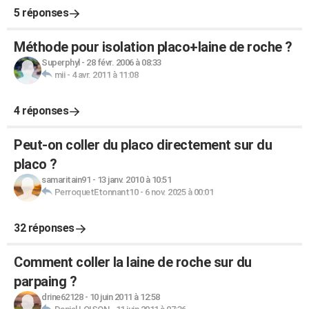
5 réponses
Méthode pour isolation placo+laine de roche ?
Superphyl
-
28 févr. 2006 à 08:33
mii
-
4 avr. 2011 à 11:08
4 réponses
Peut-on coller du placo directement sur du
placo ?
samaritain91
-
13 janv. 2010 à 10:51
PerroquetEtonnant10
-
6 nov. 2025 à 00:01
32 réponses
Comment coller la laine de roche sur du
parpaing ?
drine62128
-
10 juin 2011 à 12:58