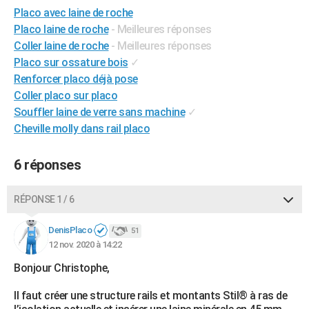
Placo avec laine de roche
City break
Voyage de noces
Climat
Destinations
Voyage nature
Forum
+
PHOTO
Placo laine de roche
- Meilleures réponses
GUIDES D'ACHAT
Coller laine de roche
- Meilleures réponses
Placo sur ossature bois
✓
BONS PLANS
Renforcer placo déjà pose
Coller placo sur placo
CARTE DE VOEUX
Souffler laine de verre sans machine
✓
Carte Bonne année
Carte Pâques
Carte de Noël
Carte Saint-Valentin
Carte d'anniversaire
Cheville molly dans rail placo
DICTIONNAIRE
Biographies
Expressions
Dictionnaire
Citations
Proverbes
PROGRAMME TV
6 réponses
COPAINS D'AVANT
RÉPONSE 1 / 6
Se connecter
Collèges
Universités
Service militaire
S'inscrire
Lycées
Primaires
Entreprises
Avis de recherche
AVIS DE DÉCÈS
DenisPlaco
51
FORUM
12 nov. 2020 à 14:22
Lifestyle
Sport
Television
Cinema
Bricolage
Culture
Auto
Voyage
Bonjour Christophe,
Il faut créer une structure rails et montants Stil® à ras de