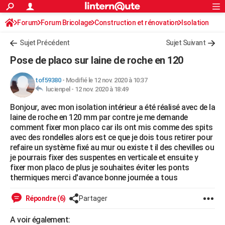
ACTUALITÉS
Forum
Forum Bricolage
Connexion
Construction et rénovation
S'inscrire
Isolation
Rechercher
Société
Education
Villes
Politique
Faits Divers
Monde
+
SPORT
Sujet Précédent
Sujet Suivant
Football
Cyclisme
Forum
Coupe du monde 2026
Tennis
Rugby
CULTURE
Pose de placo sur laine de roche en 120
TNT
Cinéma
Musique
Programme TV
Streaming
Sorties cinéma
+
FINANCE
tof59380
-
Modifié le 12 nov. 2020 à 10:37
lucienpel -
12 nov. 2020 à 18:49
Impôts
Immobilier
Banque
Crédit
Retraite
Epargne
Risques naturels par ville
Assurance
AUTO
Bonjour, avec mon isolation intérieur a été réalisé avec de la
Réserver un essai
Berlines
Forum auto
Essais
Citadines
SUV
+
HIGH-TECH
laine de roche en 120 mm par contre je me demande
comment fixer mon placo car ils ont mis comme des spits
Meilleur smartphone
Ordinateurs
Guide high-tech
Mobiles
Internet
Jeux vidéo
+
BRICOLAGE
avec des rondelles alors est ce que je dois tous retirer pour
refaire un système fixé au mur ou existe t il des chevilles ou
Aménagement intérieur
Cuisine
Jardinage
+
Forum
Extérieur
Salle de bains
Rangement
WEEK-END
je pourrais fixer des suspentes en verticale et ensuite y
fixer mon placo de plus je souhaites éviter les ponts
Escapades
Expositions
Week-end nature
Guides de France
Patrimoine
Musées
+
LIFESTYLE
thermiques merci d'avance bonne journée a tous
Bien-être
Mode
+
Art de vivre
Loisirs
Modes de vie
SANTE
Répondre (6)
Partager
Guide de la santé
Médicaments
+
Alimentation
Maladies
Sommeil
VOYAGE
A voir également: