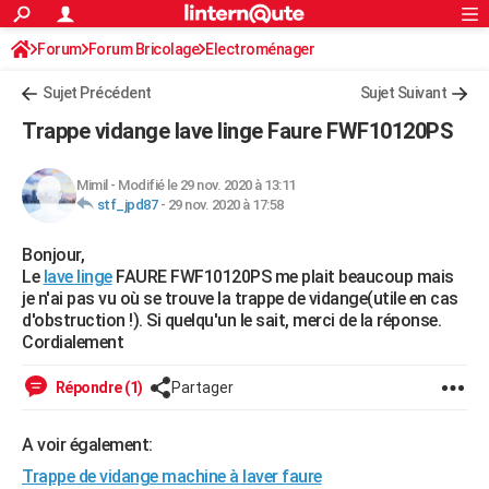
ACTUALITÉS
Forum
Forum Bricolage
Connexion
Electroménager
S'inscrire
Rechercher
Société
Education
Villes
Politique
Faits Divers
Monde
+
SPORT
Sujet Précédent
Sujet Suivant
Football
Cyclisme
Forum
Coupe du monde 2026
Tennis
Rugby
CULTURE
Trappe vidange lave linge Faure FWF10120PS
TNT
Cinéma
Musique
Programme TV
Streaming
Sorties cinéma
+
FINANCE
Mimil
-
Modifié le 29 nov. 2020 à 13:11
Impôts
Immobilier
Banque
Crédit
Retraite
Epargne
Risques naturels par ville
Assurance
AUTO
stf_jpd87
-
29 nov. 2020 à 17:58
Réserver un essai
Berlines
Forum auto
Essais
Citadines
SUV
+
HIGH-TECH
Bonjour,
Le
lave linge
FAURE FWF10120PS me plait beaucoup mais
Meilleur smartphone
Ordinateurs
Guide high-tech
Mobiles
Internet
Jeux vidéo
+
BRICOLAGE
je n'ai pas vu où se trouve la trappe de vidange(utile en cas
d'obstruction !). Si quelqu'un le sait, merci de la réponse.
Aménagement intérieur
Cuisine
Jardinage
+
Forum
Extérieur
Salle de bains
Rangement
WEEK-END
Cordialement
Escapades
Expositions
Week-end nature
Guides de France
Patrimoine
Musées
+
LIFESTYLE
Répondre (1)
Partager
Bien-être
Mode
+
Art de vivre
Loisirs
Modes de vie
SANTE
A voir également:
Guide de la santé
Médicaments
+
Alimentation
Maladies
Sommeil
VOYAGE
Trappe de vidange machine à laver faure