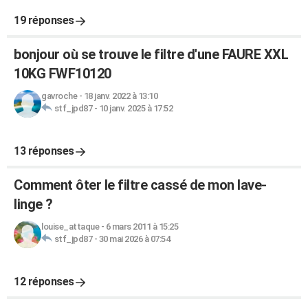
19 réponses
bonjour où se trouve le filtre d'une FAURE XXL
10KG FWF10120
gavroche
-
18 janv. 2022 à 13:10
stf_jpd87
-
10 janv. 2025 à 17:52
13 réponses
Comment ôter le filtre cassé de mon lave-
linge ?
louise_attaque
-
6 mars 2011 à 15:25
stf_jpd87
-
30 mai 2026 à 07:54
12 réponses