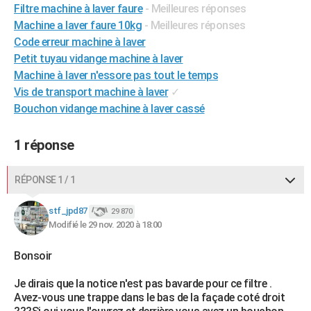
Filtre machine à laver faure
- Meilleures réponses
City break
Voyage de noces
Climat
Destinations
Voyage nature
Forum
+
PHOTO
Machine a laver faure 10kg
- Meilleures réponses
Code erreur machine à laver
GUIDES D'ACHAT
Petit tuyau vidange machine à laver
BONS PLANS
Machine à laver n'essore pas tout le temps
Vis de transport machine à laver
✓
CARTE DE VOEUX
Bouchon vidange machine à laver cassé
Carte Bonne année
Carte Pâques
Carte de Noël
Carte Saint-Valentin
Carte d'anniversaire
DICTIONNAIRE
1 réponse
Biographies
Expressions
Dictionnaire
Citations
Proverbes
PROGRAMME TV
RÉPONSE 1 / 1
COPAINS D'AVANT
Se connecter
Collèges
Universités
Service militaire
S'inscrire
Lycées
Primaires
Entreprises
Avis de recherche
stf_jpd87
29 870
AVIS DE DÉCÈS
Modifié le 29 nov. 2020 à 18:00
FORUM
Bonsoir
Lifestyle
Sport
Television
Cinema
Bricolage
Culture
Auto
Voyage
Je dirais que la notice n'est pas bavarde pour ce filtre .
Avez-vous une trappe dans le bas de la façade coté droit