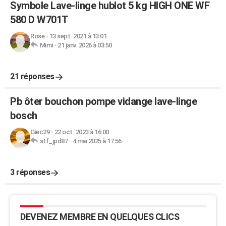
Symbole Lave-linge hublot 5 kg HIGH ONE WF
580 D W701T
Rose
-
13 sept. 2021 à 13:01
Mimi
-
21 janv. 2026 à 03:50
21 réponses
Pb ôter bouchon pompe vidange lave-linge
bosch
Giec29
-
22 oct. 2023 à 16:00
stf_jpd87
-
4 mai 2025 à 17:56
3 réponses
DEVENEZ MEMBRE EN QUELQUES CLICS