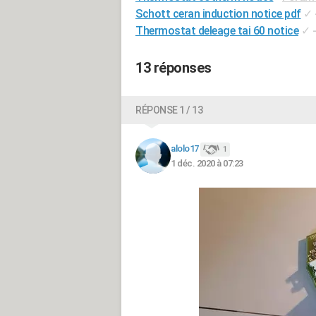
Schott ceran induction notice pdf
✓
Thermostat deleage tai 60 notice
✓
13 réponses
RÉPONSE 1 / 13
alolo17
1
1 déc. 2020 à 07:23