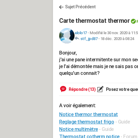
Sujet Précédent
Carte thermostat thermor
alolo17
-
Modifié le 30 nov. 2020 à 11:
stf_jpd87
-
18 déc. 2020 à 08:24
Bonjour,
j'ai une pane intermitente sur mon sec
je l'ai démontée mais je ne sais pas c
quelqu'un connait?
Répondre (13)
Posez votre que
A voir également:
Notice thermor thermostat
Reglage thermostat frigo
- Guide
Notice multimètre
- Guide
Thermostat cotherm notice
-
Forum 