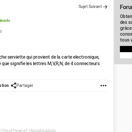
Foru
Sujet Suivant
Obten
Résolu
des s
grâce
53
conse
tous v
he serviette qui provient de la carte electronique,
e que signifie les lettres M,V,R,N, de 4 connecteurs
stion
Partager
Chauffage et climatisation