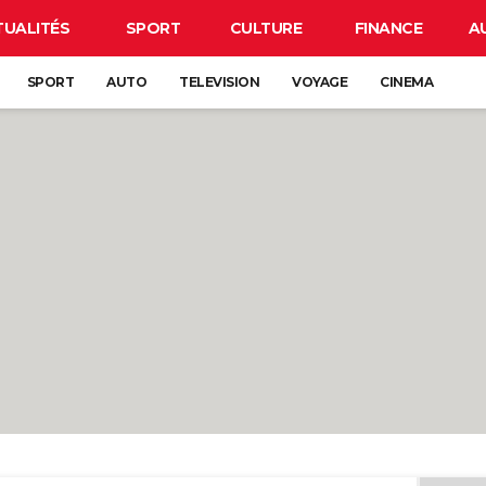
TUALITÉS
SPORT
CULTURE
FINANCE
A
SPORT
AUTO
TELEVISION
VOYAGE
CINEMA