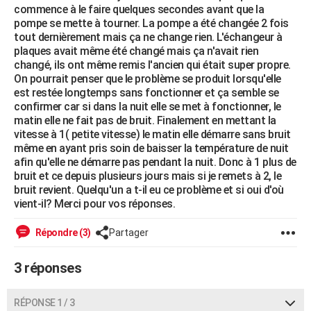
commence à le faire quelques secondes avant que la
City break
Voyage de noces
Climat
Destinations
Voyage nature
Forum
+
PHOTO
pompe se mette à tourner. La pompe a été changée 2 fois
tout dernièrement mais ça ne change rien. L'échangeur à
GUIDES D'ACHAT
plaques avait même été changé mais ça n'avait rien
changé, ils ont même remis l'ancien qui était super propre.
BONS PLANS
On pourrait penser que le problème se produit lorsqu'elle
est restée longtemps sans fonctionner et ça semble se
CARTE DE VOEUX
confirmer car si dans la nuit elle se met à fonctionner, le
matin elle ne fait pas de bruit. Finalement en mettant la
Carte Bonne année
Carte Pâques
Carte de Noël
Carte Saint-Valentin
Carte d'anniversaire
DICTIONNAIRE
vitesse à 1( petite vitesse) le matin elle démarre sans bruit
même en ayant pris soin de baisser la température de nuit
Biographies
Expressions
Dictionnaire
Citations
Proverbes
PROGRAMME TV
afin qu'elle ne démarre pas pendant la nuit. Donc à 1 plus de
bruit et ce depuis plusieurs jours mais si je remets à 2, le
COPAINS D'AVANT
bruit revient. Quelqu'un a t-il eu ce problème et si oui d'où
vient-il? Merci pour vos réponses.
Se connecter
Collèges
Universités
Service militaire
S'inscrire
Lycées
Primaires
Entreprises
Avis de recherche
AVIS DE DÉCÈS
Répondre (3)
Partager
FORUM
3 réponses
Lifestyle
Sport
Television
Cinema
Bricolage
Culture
Auto
Voyage
RÉPONSE 1 / 3