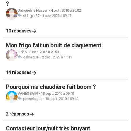
?
Jacqueline Hassen
-
4 oct. 2010 à 20:02
stf_jpd87
-
1 nov. 2023 à 09:47
10 réponses
Mon frigo fait un bruit de claquement
H6b6
-
3 oct. 2016 à 20:53
galimiguel
-
2 déc. 2025 à 11:11
14 réponses
Pourquoi ma chaudière fait boom ?
VANESSA59
-
18 sept. 2010 à 09:40
passelaigue
-
18 sept. 2010 à 09:40
2 réponses
Contacteur jour/nuit très bruyant