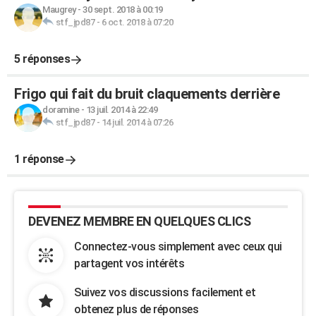
Maugrey
-
30 sept. 2018 à 00:19
stf_jpd87
-
6 oct. 2018 à 07:20
5 réponses
Frigo qui fait du bruit claquements derrière
doramine
-
13 juil. 2014 à 22:49
stf_jpd87
-
14 juil. 2014 à 07:26
1 réponse
DEVENEZ MEMBRE EN QUELQUES CLICS
Connectez-vous simplement avec ceux qui
partagent vos intérêts
Suivez vos discussions facilement et
obtenez plus de réponses