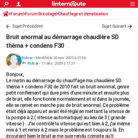
ACTUALITÉS
Forum
Forum Bricolage
Connexion
Chauffage et climatisation
S'inscrire
Rechercher
Société
Education
Villes
Politique
Faits Divers
Monde
+
SPORT
Chauffage Fuel / Gaz / Pétrole
Sujet Précédent
Sujet Suivant
Football
Cyclisme
Forum
Coupe du monde 2026
Tennis
Rugby
CULTURE
Bruit anormal au démarrage chaudière SD
TNT
Cinéma
Musique
Programme TV
Streaming
Sorties cinéma
+
théma + condens F30
FINANCE
Impôts
Immobilier
Banque
Crédit
Retraite
Epargne
Risques naturels par ville
Assurance
AUTO
Rolcar
-
Modifié le 30 nov. 2020 à 21:56
Rolcar
-
11 déc. 2020 à 17:37
Réserver un essai
Berlines
Forum auto
Essais
Citadines
SUV
+
HIGH-TECH
Bonjour,
Le matin au démarrage du chauffage ma chaudière SD
Meilleur smartphone
Ordinateurs
Guide high-tech
Mobiles
Internet
Jeux vidéo
+
BRICOLAGE
théma + condens F30 de 2010 fait un bruit anormal, genre
petit ronflement qui dure près d'une minute et ensuite plus
Aménagement intérieur
Cuisine
Jardinage
+
Forum
Extérieur
Salle de bains
Rangement
WEEK-END
de bruit, elle fonctionne normalement et si dans la journée,
elle se remet en marche pas de bruit anormal. Ce problème
Escapades
Expositions
Week-end nature
Guides de France
Patrimoine
Musées
+
LIFESTYLE
était déjà apparu et avait été réglé en mettant la vitesse de
la pompe à 2 ( vitesse automatique) au lieu de 3 ( grande
Bien-être
Mode
+
Art de vivre
Loisirs
Modes de vie
SANTE
vitesse ) . J'ai contrôlé la vitesse qui est bien à 2, j'ai même
mis à 1 et remis à 2 mais le problème est toujours là. En
Guide de la santé
Médicaments
+
Alimentation
Maladies
Sommeil
VOYAGE
écoutant bien le bruit je me suis rendu compte qu'il