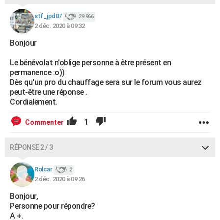
stf_jpd87
29 966
2 déc. 2020 à 09:32
Bonjour
Le bénévolat n'oblige personne à être présent en
permanence :o))
Dès qu'un pro du chauffage sera sur le forum vous aurez
peut-être une réponse .
Cordialement.
1
Commenter
RÉPONSE 2 / 3
Rolcar
2
2 déc. 2020 à 09:26
Bonjour,
Personne pour répondre?
A +.