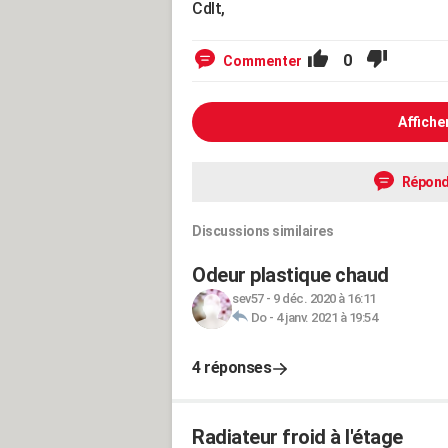
Cdlt,
0
Commenter
Affiche
Répond
Discussions similaires
Odeur plastique chaud
sev57
-
9 déc. 2020 à 16:11
Do
-
4 janv. 2021 à 19:54
4 réponses
Radiateur froid à l'étage