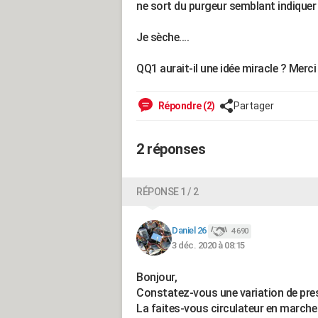
ne sort du purgeur semblant indiquer 
Je sèche....
QQ1 aurait-il une idée miracle ? Merc
Répondre (2)
Partager
2 réponses
RÉPONSE 1 / 2
Daniel 26
4 690
3 déc. 2020 à 08:15
Bonjour,
Constatez-vous une variation de press
La faites-vous circulateur en marche