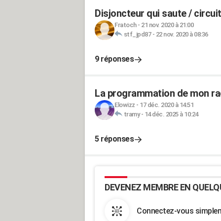
Disjoncteur qui saute / circui
Fratoch
-
21 nov. 2020 à 21:00
stf_jpd87
-
22 nov. 2020 à 08:36
9 réponses
La programmation de mon rad
Elowizz
-
17 déc. 2020 à 14:51
tramy
-
14 déc. 2025 à 10:24
5 réponses
DEVENEZ MEMBRE EN QUELQ
Connectez-vous simpleme