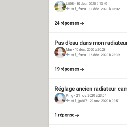
Lili08
-
10 déc. 2020 à 13:49
stf_frmu
-
11 déc. 2020 à 13:02
24 réponses
Pas d'eau dans mon radiateur 
Mm
-
10 déc. 2020 à 20:23
stf_frmu
-
16 déc. 2020 à 22:39
19 réponses
Réglage ancien radiateur ca
Pmg
-
21 nov. 2020 à 23:04
stf_jpd87
-
22 nov. 2020 à 08:51
1 réponse