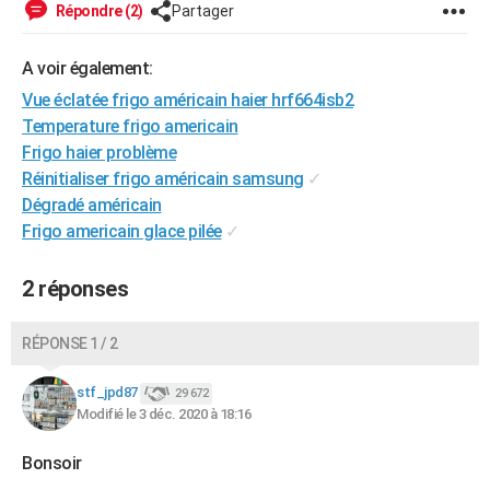
Répondre (2)
Partager
City break
Voyage de noces
Climat
Destinations
Voyage nature
Forum
+
PHOTO
A voir également:
GUIDES D'ACHAT
Vue éclatée frigo américain haier hrf664isb2
BONS PLANS
Temperature frigo americain
Frigo haier problème
CARTE DE VOEUX
Réinitialiser frigo américain samsung
✓
Carte Bonne année
Carte Pâques
Carte de Noël
Carte Saint-Valentin
Carte d'anniversaire
DICTIONNAIRE
Dégradé américain
Frigo americain glace pilée
✓
Biographies
Expressions
Dictionnaire
Citations
Proverbes
PROGRAMME TV
2 réponses
COPAINS D'AVANT
Se connecter
Collèges
Universités
Service militaire
S'inscrire
Lycées
Primaires
Entreprises
Avis de recherche
AVIS DE DÉCÈS
RÉPONSE 1 / 2
FORUM
stf_jpd87
29 672
Modifié le 3 déc. 2020 à 18:16
Lifestyle
Sport
Television
Cinema
Bricolage
Culture
Auto
Voyage
Bonsoir