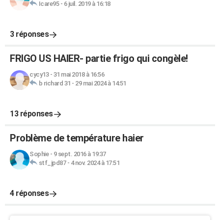
Icare95
-
6 juil. 2019 à 16:18
3 réponses
FRIGO US HAIER- partie frigo qui congèle!
cycy13
-
31 mai 2018 à 16:56
b richard 31
-
29 mai 2024 à 14:51
13 réponses
Problème de température haier
Sophie
-
9 sept. 2016 à 19:37
stf_jpd87
-
4 nov. 2024 à 17:51
4 réponses