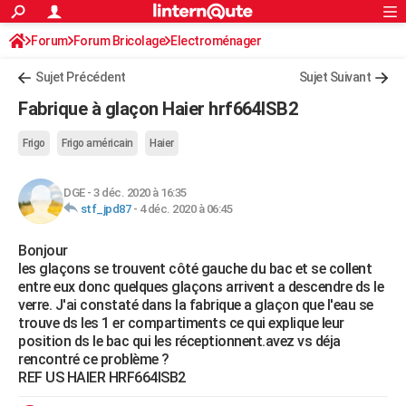
ACTUALITÉS
Forum
Forum Bricolage
Connexion
Electroménager
S'inscrire
Rechercher
Société
Education
Villes
Politique
Faits Divers
Monde
+
SPORT
Sujet Précédent
Sujet Suivant
Football
Cyclisme
Forum
Coupe du monde 2026
Tennis
Rugby
CULTURE
Fabrique à glaçon Haier hrf664ISB2
TNT
Cinéma
Musique
Programme TV
Streaming
Sorties cinéma
+
FINANCE
Frigo
Frigo américain
Haier
Impôts
Immobilier
Banque
Crédit
Retraite
Epargne
Risques naturels par ville
Assurance
AUTO
DGE
-
3 déc. 2020 à 16:35
Réserver un essai
Berlines
Forum auto
Essais
Citadines
SUV
+
HIGH-TECH
stf_jpd87
-
4 déc. 2020 à 06:45
Meilleur smartphone
Ordinateurs
Guide high-tech
Mobiles
Internet
Jeux vidéo
+
BRICOLAGE
Bonjour
les glaçons se trouvent côté gauche du bac et se collent
Aménagement intérieur
Cuisine
Jardinage
+
Forum
Extérieur
Salle de bains
Rangement
WEEK-END
entre eux donc quelques glaçons arrivent a descendre ds le
verre. J'ai constaté dans la fabrique a glaçon que l'eau se
Escapades
Expositions
Week-end nature
Guides de France
Patrimoine
Musées
+
LIFESTYLE
trouve ds les 1 er compartiments ce qui explique leur
position ds le bac qui les réceptionnent.avez vs déja
Bien-être
Mode
+
Art de vivre
Loisirs
Modes de vie
SANTE
rencontré ce problème ?
REF US HAIER HRF664ISB2
Guide de la santé
Médicaments
+
Alimentation
Maladies
Sommeil
VOYAGE