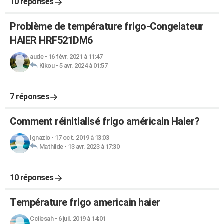
10 réponses
Problème de température frigo-Congelateur
HAIER HRF521DM6
aude
-
16 févr. 2021 à 11:47
Kikou
-
5 avr. 2024 à 01:57
7 réponses
Comment réinitialisé frigo américain Haier?
Ignazio
-
17 oct. 2019 à 13:03
Mathilde
-
13 avr. 2023 à 17:30
10 réponses
Température frigo americain haier
Ccilesah
-
6 juil. 2019 à 14:01