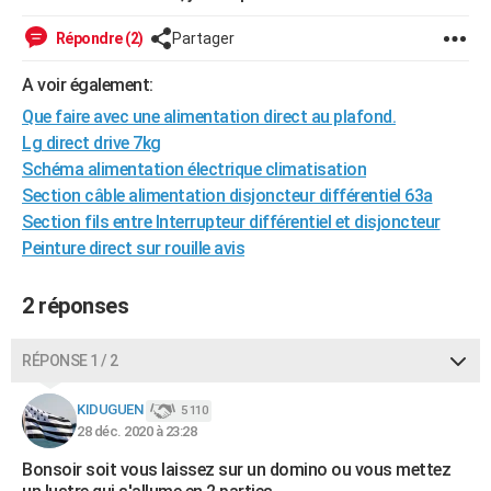
City break
Voyage de noces
Climat
Destinations
Voyage nature
Forum
+
PHOTO
Répondre (2)
Partager
GUIDES D'ACHAT
A voir également:
BONS PLANS
Que faire avec une alimentation direct au plafond.
Lg direct drive 7kg
CARTE DE VOEUX
Schéma alimentation électrique climatisation
Section câble alimentation disjoncteur différentiel 63a
Carte Bonne année
Carte Pâques
Carte de Noël
Carte Saint-Valentin
Carte d'anniversaire
DICTIONNAIRE
Section fils entre Interrupteur différentiel et disjoncteur
Biographies
Expressions
Dictionnaire
Citations
Proverbes
Peinture direct sur rouille avis
PROGRAMME TV
COPAINS D'AVANT
2 réponses
Se connecter
Collèges
Universités
Service militaire
S'inscrire
Lycées
Primaires
Entreprises
Avis de recherche
AVIS DE DÉCÈS
RÉPONSE 1 / 2
FORUM
KIDUGUEN
5 110
Lifestyle
Sport
Television
Cinema
Bricolage
Culture
Auto
Voyage
28 déc. 2020 à 23:28
Bonsoir soit vous laissez sur un domino ou vous mettez