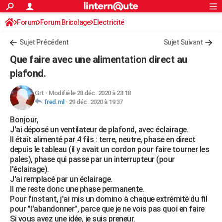
ACTUALITÉS
Forum
Forum Bricolage
Connexion
Electricité
S'inscrire
Rechercher
Société
Education
Villes
Politique
Faits Divers
Monde
+
SPORT
Sujet Précédent
Sujet Suivant
Football
Cyclisme
Forum
Coupe du monde 2026
Tennis
Rugby
CULTURE
Que faire avec une alimentation direct au
TNT
Cinéma
Musique
Programme TV
Streaming
Sorties cinéma
+
plafond.
FINANCE
Impôts
Immobilier
Banque
Crédit
Retraite
Epargne
Risques naturels par ville
Assurance
AUTO
Grt
-
Modifié le 28 déc. 2020 à 23:18
fred.ml
-
29 déc. 2020 à 19:37
Réserver un essai
Berlines
Forum auto
Essais
Citadines
SUV
+
HIGH-TECH
Bonjour,
J'ai déposé un ventilateur de plafond, avec éclairage.
Meilleur smartphone
Ordinateurs
Guide high-tech
Mobiles
Internet
Jeux vidéo
+
BRICOLAGE
Il était alimenté par 4 fils : terre, neutre, phase en direct
depuis le tableau (il y avait un cordon pour faire tourner les
Aménagement intérieur
Cuisine
Jardinage
+
Forum
Extérieur
Salle de bains
Rangement
WEEK-END
pales), phase qui passe par un interrupteur (pour
l'éclairage).
Escapades
Expositions
Week-end nature
Guides de France
Patrimoine
Musées
+
LIFESTYLE
J'ai remplacé par un éclairage.
Il me reste donc une phase permanente.
Bien-être
Mode
+
Art de vivre
Loisirs
Modes de vie
SANTE
Pour l'instant, j'ai mis un domino à chaque extrémité du fil
pour "l'abandonner", parce que je ne vois pas quoi en faire
Guide de la santé
Médicaments
+
Alimentation
Maladies
Sommeil
VOYAGE
Si vous avez une idée, je suis preneur.