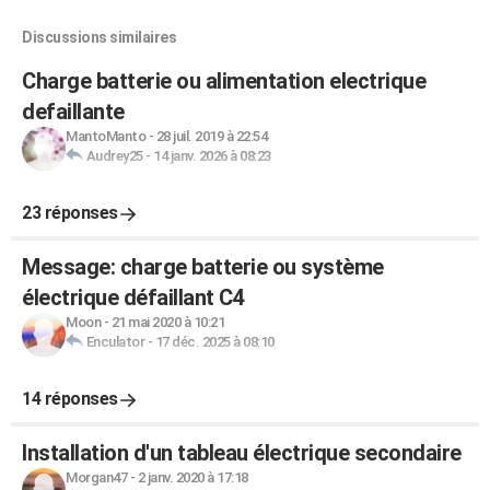
Discussions similaires
Charge batterie ou alimentation electrique
defaillante
MantoManto
-
28 juil. 2019 à 22:54
Audrey25
-
14 janv. 2026 à 08:23
23 réponses
Message: charge batterie ou système
électrique défaillant C4
Moon
-
21 mai 2020 à 10:21
Enculator
-
17 déc. 2025 à 08:10
14 réponses
Installation d'un tableau électrique secondaire
Morgan47
-
2 janv. 2020 à 17:18