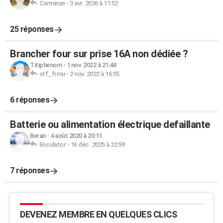
Carminas
-
3 avr. 2026 à 11:52
25 réponses
Brancher four sur prise 16A non dédiée ?
Titiphenom
-
1 nov. 2022 à 21:48
stf_frmu
-
2 nov. 2022 à 16:55
6 réponses
Batterie ou alimentation électrique defaillante
Beran
-
4 août 2020 à 20:11
Enculator
-
16 déc. 2025 à 22:59
7 réponses
DEVENEZ MEMBRE EN QUELQUES CLICS