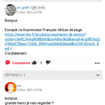
City break
Voyage de noces
Climat
Destinations
Voyage nature
Forum
+
PHOTO
stf_jpd87
29 965
21 févr. 2021 à 07:55
GUIDES D'ACHAT
Bonjour
BONS PLANS
Essayer ce fournisseur Français tél bas de page.
CARTE DE VOEUX
https://www.thn.fr/produits/segments-de-piston?
gclid=CjwKCAiAg8OBBhA8EiwAlKw3kullbemph4cgrREfqg2
Carte Bonne année
Carte Pâques
Carte de Noël
Carte Saint-Valentin
Carte d'anniversaire
DICTIONNAIRE
rF88sK7Dkew13SVk_B9KVvqiGMiDDBebiNBoCRC0QAvD_B
wE
Biographies
Expressions
Dictionnaire
Citations
Proverbes
Cordialement.
PROGRAMME TV
COPAINS D'AVANT
1
Commenter
Se connecter
Collèges
Universités
Service militaire
S'inscrire
Lycées
Primaires
Entreprises
Avis de recherche
AVIS DE DÉCÈS
RÉPONSE 2 / 2
FORUM
lolo
Lifestyle
Sport
Television
Cinema
Bricolage
Culture
Auto
Voyage
22 févr. 2021 à 07:58
bonjour,
grande merci je vais regarder !!