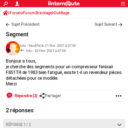
ACTUALITÉS
Forum
Forum Bricolage
Connexion
Outillage
S'inscrire
Rechercher
Société
Education
Villes
Politique
Faits Divers
Monde
+
SPORT
Sujet Précédent
Sujet Suivant
Football
Cyclisme
Forum
Coupe du monde 2026
Tennis
Rugby
CULTURE
Segment
TNT
Cinéma
Musique
Programme TV
Streaming
Sorties cinéma
+
FINANCE
lolo
-
Modifié le 21 févr. 2021 à 07:50
lolo -
22 févr. 2021 à 07:58
Impôts
Immobilier
Banque
Crédit
Retraite
Epargne
Risques naturels par ville
Assurance
AUTO
Bonjour a tous,
Réserver un essai
Berlines
Forum auto
Essais
Citadines
SUV
+
HIGH-TECH
je cherche des segments pour un compresseur fenixair
F851TR de 1983 bien fatigué, existe t-il un revendeur pièces
Meilleur smartphone
Ordinateurs
Guide high-tech
Mobiles
Internet
Jeux vidéo
+
BRICOLAGE
détachées pour ce modèle.
Merci
Aménagement intérieur
Cuisine
Jardinage
+
Forum
Extérieur
Salle de bains
Rangement
WEEK-END
Répondre (2)
Partager
Escapades
Expositions
Week-end nature
Guides de France
Patrimoine
Musées
+
LIFESTYLE
2 réponses
Bien-être
Mode
+
Art de vivre
Loisirs
Modes de vie
SANTE
Guide de la santé
Médicaments
+
Alimentation
Maladies
Sommeil
VOYAGE
RÉPONSE 1 / 2