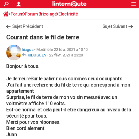
ACTUALITÉS
Forum
Forum Bricolage
Connexion
Electricité
S'inscrire
Rechercher
Société
Education
Villes
Politique
Faits Divers
Monde
+
SPORT
Sujet Précédent
Sujet Suivant
Football
Cyclisme
Forum
Coupe du monde 2026
Tennis
Rugby
CULTURE
Courant dans le fil de terre
TNT
Cinéma
Musique
Programme TV
Streaming
Sorties cinéma
+
FINANCE
hiagos
-
Modifié le 22 févr. 2021 à 10:10
KIDUGUEN
-
22 févr. 2021 à 23:20
Impôts
Immobilier
Banque
Crédit
Retraite
Epargne
Risques naturels par ville
Assurance
AUTO
Bonjour à tous.
Réserver un essai
Berlines
Forum auto
Essais
Citadines
SUV
+
HIGH-TECH
Je demeureSur le palier nous sommes deux occupants.
Meilleur smartphone
Ordinateurs
Guide high-tech
Mobiles
Internet
Jeux vidéo
+
BRICOLAGE
J'ai fait une recherche du fil de terre qui correspond à mon
appartement
Aménagement intérieur
Cuisine
Jardinage
+
Forum
Extérieur
Salle de bains
Rangement
WEEK-END
Surprise, le fil de terre de mon voisin mesuré avec un
voltmètre affiche 110 volts.
Escapades
Expositions
Week-end nature
Guides de France
Patrimoine
Musées
+
LIFESTYLE
Est-ce normal et cela peut-il être dangereux au niveau de la
sécurité pour tous.
Bien-être
Mode
+
Art de vivre
Loisirs
Modes de vie
SANTE
Merci pour vos réponses.
Bien cordialement
Guide de la santé
Médicaments
+
Alimentation
Maladies
Sommeil
VOYAGE
Juan