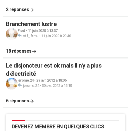
2 réponses
Branchement lustre
Fred
-
11 juin 2020 à 13:37
stf_frmu
-
11 juin 2020 à 20:40
18 réponses
Le disjoncteur est ok mais il n'y a plus
d'électricité
jerome.24
-
29 avr. 2012 à 18:06
jerome.24
-
30 avr. 2012 à 15:10
6 réponses
DEVENEZ MEMBRE EN QUELQUES CLICS