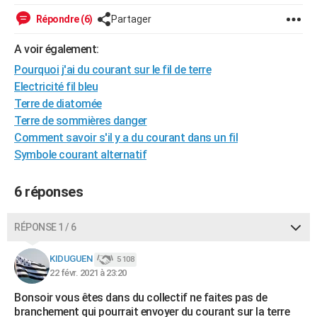
City break
Voyage de noces
Climat
Destinations
Voyage nature
Forum
+
PHOTO
Répondre (6)
Partager
GUIDES D'ACHAT
A voir également:
Pourquoi j'ai du courant sur le fil de terre
BONS PLANS
Electricité fil bleu
CARTE DE VOEUX
Terre de diatomée
Terre de sommières danger
Carte Bonne année
Carte Pâques
Carte de Noël
Carte Saint-Valentin
Carte d'anniversaire
DICTIONNAIRE
Comment savoir s'il y a du courant dans un fil
Symbole courant alternatif
Biographies
Expressions
Dictionnaire
Citations
Proverbes
PROGRAMME TV
COPAINS D'AVANT
6 réponses
Se connecter
Collèges
Universités
Service militaire
S'inscrire
Lycées
Primaires
Entreprises
Avis de recherche
AVIS DE DÉCÈS
RÉPONSE 1 / 6
FORUM
KIDUGUEN
5 108
Lifestyle
Sport
Television
Cinema
Bricolage
Culture
Auto
Voyage
22 févr. 2021 à 23:20
Bonsoir vous êtes dans du collectif ne faites pas de
branchement qui pourrait envoyer du courant sur la terre