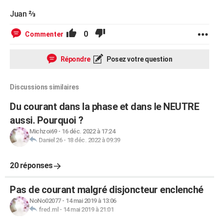
Juan ⅔
0
Commenter
Répondre
Posez votre question
Discussions similaires
Du courant dans la phase et dans le NEUTRE
aussi. Pourquoi ?
Michzoi69
-
16 déc. 2022 à 17:24
Daniel 26
-
18 déc. 2022 à 09:39
20 réponses
Pas de courant malgré disjoncteur enclenché
NoNo02077
-
14 mai 2019 à 13:06
fred.ml
-
14 mai 2019 à 21:01