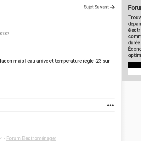
Foru
Sujet Suivant
Trouv
dépan
élect
 07:07
commu
durée
Écono
optimi
lacon mais l eau arrive et temperature regle -23 sur
✓
-
Forum Electroménager