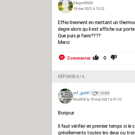
Diego69500
18 mai 2021 à 13:22
Effectivement en mettant un thermomè
degre alors qu il est affiche sur por
Que puis je faire????
Merci
0
Commenter
RÉPONSE 6 / 6
stf_jpd87
29 903
Modifié le 19 mai 2021 à 07:10
Bonjour
Il faut vérifier en premier temps si le
grésillements toutes les deux ou troi