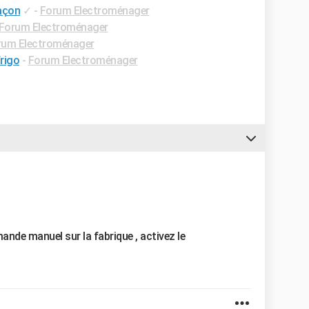
açon
✓
-
Forum Electroménager
Forum Electroménager
rum Electroménager
rigo
-
Forum Electroménager
de manuel sur la fabrique , activez le