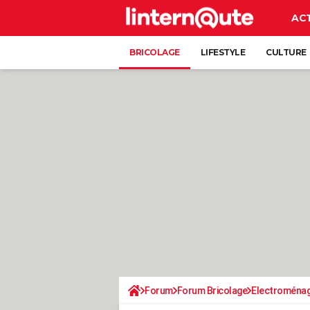
AC
BRICOLAGE
LIFESTYLE
CULTURE
Forum
Forum Bricolage
Electroména