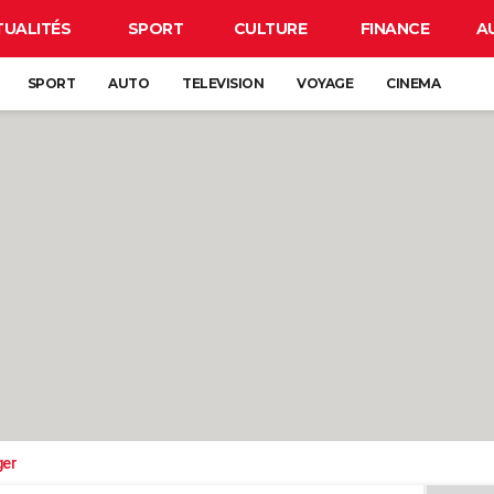
TUALITÉS
SPORT
CULTURE
FINANCE
A
SPORT
AUTO
TELEVISION
VOYAGE
CINEMA
ger