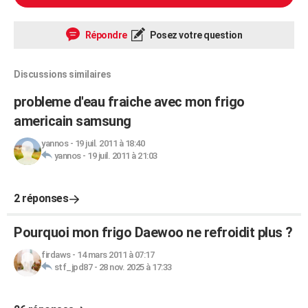
Répondre
Posez votre question
Discussions similaires
probleme d'eau fraiche avec mon frigo
americain samsung
yannos
-
19 juil. 2011 à 18:40
yannos
-
19 juil. 2011 à 21:03
2 réponses
Pourquoi mon frigo Daewoo ne refroidit plus ?
firdaws
-
14 mars 2011 à 07:17
stf_jpd87
-
28 nov. 2025 à 17:33