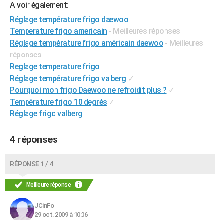
A voir également:
City break
Voyage de noces
Climat
Destinations
Voyage nature
Forum
+
PHOTO
Réglage température frigo daewoo
Temperature frigo americain
- Meilleures réponses
GUIDES D'ACHAT
Réglage température frigo américain daewoo
- Meilleures
BONS PLANS
réponses
Reglage temperature frigo
CARTE DE VOEUX
Réglage température frigo valberg
✓
Carte Bonne année
Carte Pâques
Carte de Noël
Carte Saint-Valentin
Carte d'anniversaire
Pourquoi mon frigo Daewoo ne refroidit plus ?
✓
DICTIONNAIRE
Température frigo 10 degrés
✓
Biographies
Expressions
Dictionnaire
Citations
Proverbes
PROGRAMME TV
Réglage frigo valberg
COPAINS D'AVANT
4 réponses
Se connecter
Collèges
Universités
Service militaire
S'inscrire
Lycées
Primaires
Entreprises
Avis de recherche
AVIS DE DÉCÈS
RÉPONSE 1 / 4
FORUM
Meilleure réponse
Lifestyle
Sport
Television
Cinema
Bricolage
Culture
Auto
Voyage
JCinFo
29 oct. 2009 à 10:06