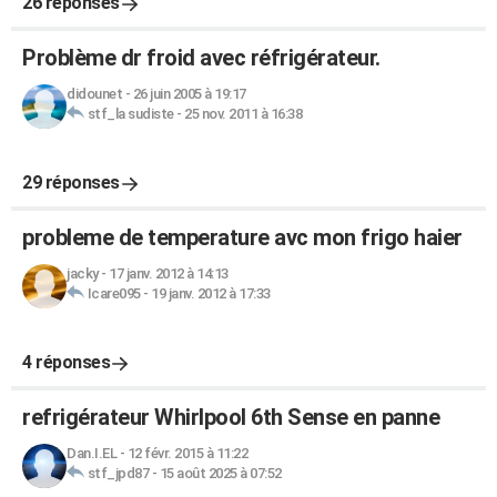
26 réponses
Problème dr froid avec réfrigérateur.
didounet
-
26 juin 2005 à 19:17
stf_la sudiste
-
25 nov. 2011 à 16:38
29 réponses
probleme de temperature avc mon frigo haier
jacky
-
17 janv. 2012 à 14:13
Icare095
-
19 janv. 2012 à 17:33
4 réponses
refrigérateur Whirlpool 6th Sense en panne
Dan.I.EL
-
12 févr. 2015 à 11:22
stf_jpd87
-
15 août 2025 à 07:52