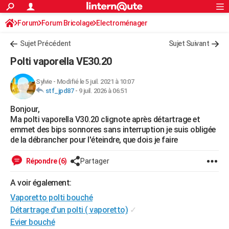
ACTUALITÉS
Forum
Forum Bricolage
Connexion
Electroménager
S'inscrire
Rechercher
Société
Education
Villes
Politique
Faits Divers
Monde
+
SPORT
Sujet Précédent
Sujet Suivant
Football
Cyclisme
Forum
Coupe du monde 2026
Tennis
Rugby
CULTURE
Polti vaporella VE30.20
TNT
Cinéma
Musique
Programme TV
Streaming
Sorties cinéma
+
FINANCE
Sylvie
-
Modifié le 5 juil. 2021 à 10:07
stf_jpd87
-
9 juil. 2026 à 06:51
Impôts
Immobilier
Banque
Crédit
Retraite
Epargne
Risques naturels par ville
Assurance
AUTO
Bonjour,
Réserver un essai
Berlines
Forum auto
Essais
Citadines
SUV
+
HIGH-TECH
Ma polti vaporella V30.20 clignote après détartrage et
emmet des bips sonnores sans interruption je suis obligée
Meilleur smartphone
Ordinateurs
Guide high-tech
Mobiles
Internet
Jeux vidéo
+
BRICOLAGE
de la débrancher pour l'éteindre, que dois je faire
Aménagement intérieur
Cuisine
Jardinage
+
Forum
Extérieur
Salle de bains
Rangement
WEEK-END
Répondre (6)
Partager
Escapades
Expositions
Week-end nature
Guides de France
Patrimoine
Musées
+
LIFESTYLE
A voir également:
Vaporetto polti bouché
Bien-être
Mode
+
Art de vivre
Loisirs
Modes de vie
SANTE
Détartrage d'un polti ( vaporetto)
✓
Guide de la santé
Médicaments
+
Alimentation
Maladies
Sommeil
VOYAGE
Evier bouché