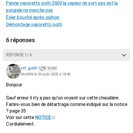
Panne vaporetto polti 2600 la vapeur ne sort pas est la
City break
Voyage de noces
Climat
Destinations
Voyage nature
Forum
+
PHOTO
poignée ne marche pas
Évier bouché après siphon
GUIDES D'ACHAT
Démontage vaporetto polti
BONS PLANS
6 réponses
CARTE DE VOEUX
Carte Bonne année
Carte Pâques
Carte de Noël
Carte Saint-Valentin
Carte d'anniversaire
RÉPONSE 1 / 6
DICTIONNAIRE
Biographies
Expressions
Dictionnaire
Citations
Proverbes
PROGRAMME TV
stf_jpd87
29 903
Modifié le 29 août 2025 à 18:40
COPAINS D'AVANT
Bonjour
Se connecter
Collèges
Universités
Service militaire
S'inscrire
Lycées
Primaires
Entreprises
Avis de recherche
AVIS DE DÉCÈS
Sauf erreur il n'y a pas qu'un voyant sur cette chaudière .
FORUM
Faites-vous bien de détartrage comme indiqué sur la notice
? page 35
Lifestyle
Sport
Television
Cinema
Bricolage
Culture
Auto
Voyage
Voir sur cette
NOTICE
Cordialement.