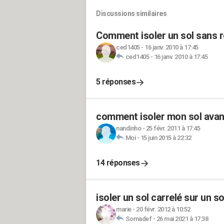
Discussions similaires
Comment isoler un sol sans r
ced1405
-
16 janv. 2010 à 17:45
ced1405
-
16 janv. 2010 à 17:45
5 réponses
comment isoler mon sol avan
nandinho
-
25 févr. 2011 à 17:45
Moi
-
15 juin 2015 à 22:32
14 réponses
isoler un sol carrelé sur un so
marie
-
20 févr. 2012 à 10:52
Somadef
-
26 mai 2021 à 17:38