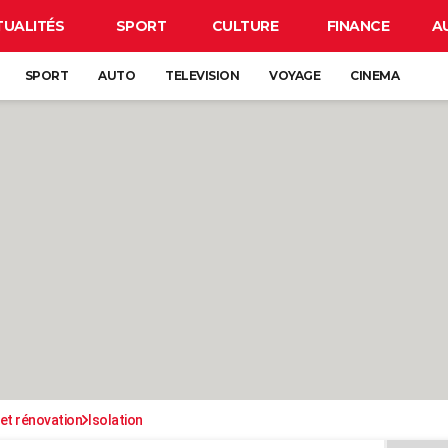
TUALITÉS
SPORT
CULTURE
FINANCE
A
SPORT
AUTO
TELEVISION
VOYAGE
CINEMA
et rénovation
Isolation