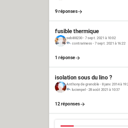
9 réponses
fusible thermique
sebi88230
-
7 sept. 2021 à 10:02
contrariness
-
7 sept. 2021 à 16:22
1 réponse
isolation sous du lino ?
Anthony de grenoble
-
8 janv. 2014 à 19:
lucienpel
-
28 août 2021 à 10:37
12 réponses