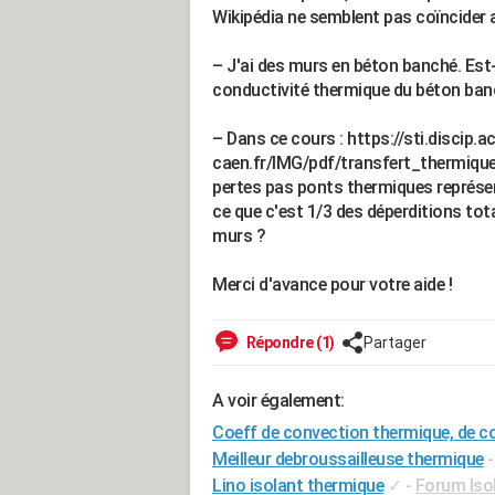
Wikipédia ne semblent pas coïncider 
– J'ai des murs en béton banché. Est-
conductivité thermique du béton ban
– Dans ce cours : https://sti.discip.ac
caen.fr/IMG/pdf/transfert_thermique_i
pertes pas ponts thermiques représen
ce que c'est 1/3 des déperditions tot
murs ?
Merci d'avance pour votre aide !
Répondre (1)
Partager
A voir également:
Coeff de convection thermique, de c
Meilleur debroussailleuse thermique
-
Lino isolant thermique
✓
-
Forum Iso