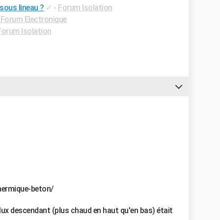
sous lineau ?
✓
-
Forum Isolation
-
Forum Electronique
Forum Isolation
thermique-beton/
lux descendant (plus chaud en haut qu'en bas) était