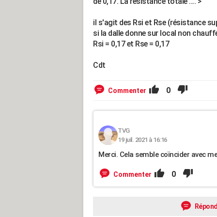
de 0,17. La résistance totale .... >
il s'agit des Rsi et Rse (résistance sup
si la dalle donne sur local non chauf
Rsi = 0,17 et Rse = 0,17
Cdt
0
Commenter
TVG
19 juil. 2021 à 16:16
Merci. Cela semble coïncider avec me
0
Commenter
Répond