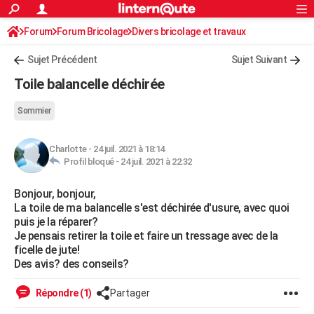
ACTUALITÉS
Forum
Forum Bricolage
Connexion
Divers bricolage et travaux
S'inscrire
Rechercher
Société
Education
Villes
Politique
Faits Divers
Monde
+
SPORT
Sujet Précédent
Sujet Suivant
Football
Cyclisme
Forum
Coupe du monde 2026
Tennis
Rugby
CULTURE
Toile balancelle déchirée
TNT
Cinéma
Musique
Programme TV
Streaming
Sorties cinéma
+
FINANCE
Sommier
Impôts
Immobilier
Banque
Crédit
Retraite
Epargne
Risques naturels par ville
Assurance
AUTO
Charlotte
-
24 juil. 2021 à 18:14
Réserver un essai
Berlines
Forum auto
Essais
Citadines
SUV
+
HIGH-TECH
Profil bloqué -
24 juil. 2021 à 22:32
Meilleur smartphone
Ordinateurs
Guide high-tech
Mobiles
Internet
Jeux vidéo
+
BRICOLAGE
Bonjour, bonjour,
La toile de ma balancelle s'est déchirée d'usure, avec quoi
Aménagement intérieur
Cuisine
Jardinage
+
Forum
Extérieur
Salle de bains
Rangement
WEEK-END
puis je la réparer?
Je pensais retirer la toile et faire un tressage avec de la
Escapades
Expositions
Week-end nature
Guides de France
Patrimoine
Musées
+
LIFESTYLE
ficelle de jute!
Des avis? des conseils?
Bien-être
Mode
+
Art de vivre
Loisirs
Modes de vie
SANTE
Répondre (1)
Partager
Guide de la santé
Médicaments
+
Alimentation
Maladies
Sommeil
VOYAGE