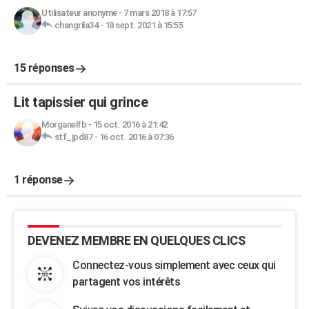
Utilisateur anonyme
-
7 mars 2018 à 17:57
changrila34
-
18 sept. 2021 à 15:55
15 réponses
Lit tapissier qui grince
Morganelfb
-
15 oct. 2016 à 21:42
stf_jpd87
-
16 oct. 2016 à 07:36
1 réponse
DEVENEZ MEMBRE EN QUELQUES CLICS
Connectez-vous simplement avec ceux qui
partagent vos intérêts