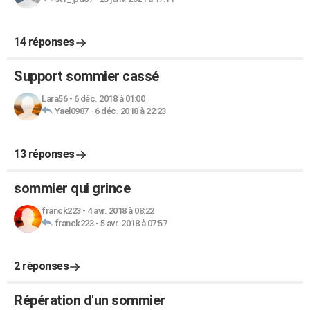
14 réponses
Support sommier cassé
Lara56
-
6 déc. 2018 à 01:00
Yael0987
-
6 déc. 2018 à 22:23
13 réponses
sommier qui grince
franck223
-
4 avr. 2018 à 08:22
franck223
-
5 avr. 2018 à 07:57
2 réponses
Répération d'un sommier