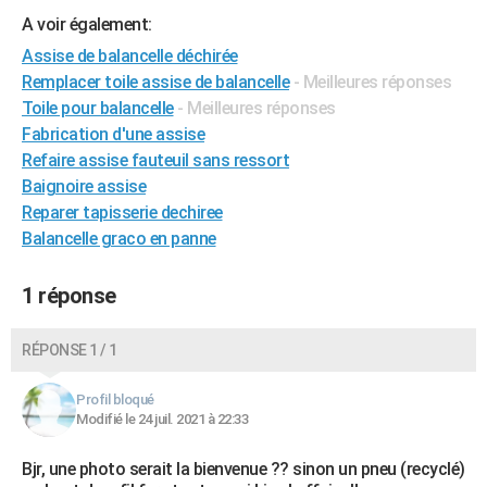
City break
Voyage de noces
Climat
Destinations
Voyage nature
Forum
+
A voir également:
PHOTO
Assise de balancelle déchirée
GUIDES D'ACHAT
Remplacer toile assise de balancelle
- Meilleures réponses
Toile pour balancelle
- Meilleures réponses
BONS PLANS
Fabrication d'une assise
CARTE DE VOEUX
Refaire assise fauteuil sans ressort
Baignoire assise
Carte Bonne année
Carte Pâques
Carte de Noël
Carte Saint-Valentin
Carte d'anniversaire
DICTIONNAIRE
Reparer tapisserie dechiree
Balancelle graco en panne
Biographies
Expressions
Dictionnaire
Citations
Proverbes
PROGRAMME TV
COPAINS D'AVANT
1 réponse
Se connecter
Collèges
Universités
Service militaire
S'inscrire
Lycées
Primaires
Entreprises
Avis de recherche
AVIS DE DÉCÈS
RÉPONSE 1 / 1
FORUM
Profil bloqué
Lifestyle
Sport
Television
Cinema
Bricolage
Culture
Auto
Voyage
Modifié le 24 juil. 2021 à 22:33
Bjr, une photo serait la bienvenue ?? sinon un pneu (recyclé)