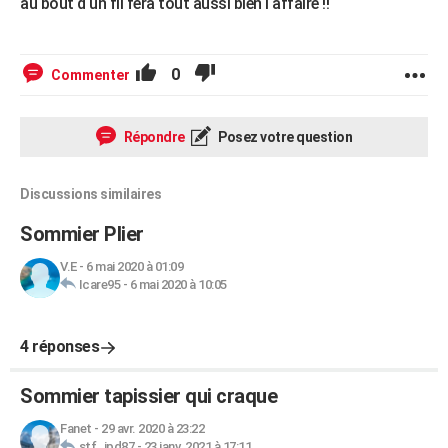
au bout d un fil fera tout aussi bien l affaire !!
0
Commenter
Répondre
Posez votre question
Discussions similaires
Sommier Plier
V.E
-
6 mai 2020 à 01:09
Icare95
-
6 mai 2020 à 10:05
4 réponses
Sommier tapissier qui craque
Fanet
-
29 avr. 2020 à 23:22
stf_jpd87
-
23 janv. 2021 à 17:11