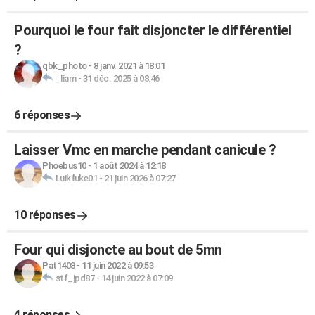
Pourquoi le four fait disjoncter le différentiel
?
qbk_photo
-
8 janv. 2021 à 18:01
_liam
-
31 déc. 2025 à 08:46
6 réponses
Laisser Vmc en marche pendant canicule ?
Phoebus10
-
1 août 2024 à 12:18
Luikiluke01
-
21 juin 2026 à 07:27
10 réponses
Four qui disjoncte au bout de 5mn
Pat1408
-
11 juin 2022 à 09:53
stf_jpd87
-
14 juin 2022 à 07:09
4 réponses