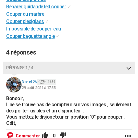
Réparer guirlande led couper
✓
Couper du marbre
Couper plexiglass
✓
Impossible de couper leau
Couper baguette angle
✓
4 réponses
RÉPONSE 1 / 4
Daniel 26
4 684
29 août 2021 à 17:55
Bonsoir,
Il ne se trouve pas de compteur sur vos images , seulement
des porte-fusibles et un disjoncteur .
Vous mettez le disjoncteur en position "0" pour couper .
Cdlt,
0
Commenter