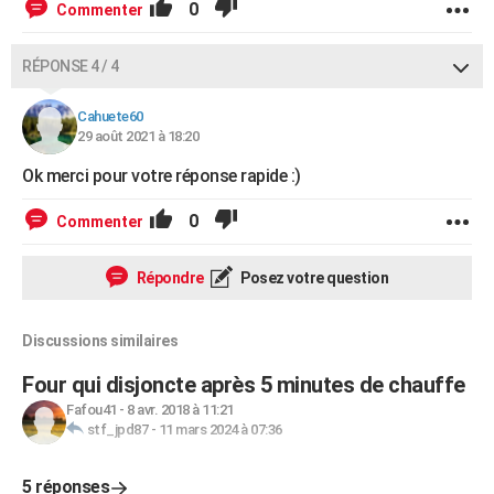
0
Commenter
RÉPONSE 4 / 4
Cahuete60
29 août 2021 à 18:20
Ok merci pour votre réponse rapide :)
0
Commenter
Répondre
Posez votre question
Discussions similaires
Four qui disjoncte après 5 minutes de chauffe
Fafou41
-
8 avr. 2018 à 11:21
stf_jpd87
-
11 mars 2024 à 07:36
5 réponses