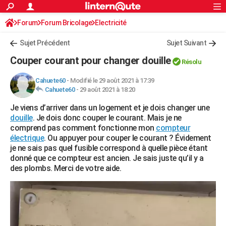
ACTUALITÉS
Forum
Forum Bricolage
Connexion
Electricité
S'inscrire
Rechercher
Société
Education
Villes
Politique
Faits Divers
Monde
+
SPORT
Sujet Précédent
Sujet Suivant
Football
Cyclisme
Forum
Coupe du monde 2026
Tennis
Rugby
CULTURE
Couper courant pour changer douille
Résolu
TNT
Cinéma
Musique
Programme TV
Streaming
Sorties cinéma
+
FINANCE
Cahuete60
-
Modifié le 29 août 2021 à 17:39
Cahuete60
-
29 août 2021 à 18:20
Impôts
Immobilier
Banque
Crédit
Retraite
Epargne
Risques naturels par ville
Assurance
AUTO
Je viens d’arriver dans un logement et je dois changer une
Réserver un essai
Berlines
Forum auto
Essais
Citadines
SUV
+
HIGH-TECH
douille
. Je dois donc couper le courant. Mais je ne
comprend pas comment fonctionne mon
compteur
Meilleur smartphone
Ordinateurs
Guide high-tech
Mobiles
Internet
Jeux vidéo
+
BRICOLAGE
électrique
. Ou appuyer pour couper le courant ? Évidement
je ne sais pas quel fusible correspond à quelle pièce étant
Aménagement intérieur
Cuisine
Jardinage
+
Forum
Extérieur
Salle de bains
Rangement
WEEK-END
donné que ce compteur est ancien. Je sais juste qu’il y a
des plombs. Merci de votre aide.
Escapades
Expositions
Week-end nature
Guides de France
Patrimoine
Musées
+
LIFESTYLE
Bien-être
Mode
+
Art de vivre
Loisirs
Modes de vie
SANTE
Guide de la santé
Médicaments
+
Alimentation
Maladies
Sommeil
VOYAGE