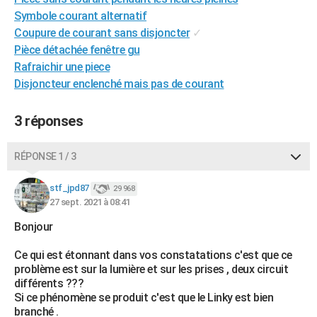
City break
Voyage de noces
Climat
Destinations
Voyage nature
Forum
+
Symbole courant alternatif
PHOTO
Coupure de courant sans disjoncter
✓
GUIDES D'ACHAT
Pièce détachée fenêtre gu
Rafraichir une piece
BONS PLANS
Disjoncteur enclenché mais pas de courant
CARTE DE VOEUX
3 réponses
Carte Bonne année
Carte Pâques
Carte de Noël
Carte Saint-Valentin
Carte d'anniversaire
DICTIONNAIRE
RÉPONSE 1 / 3
Biographies
Expressions
Dictionnaire
Citations
Proverbes
PROGRAMME TV
stf_jpd87
COPAINS D'AVANT
29 968
27 sept. 2021 à 08:41
Se connecter
Collèges
Universités
Service militaire
S'inscrire
Lycées
Primaires
Entreprises
Avis de recherche
AVIS DE DÉCÈS
Bonjour
FORUM
Ce qui est étonnant dans vos constatations c'est que ce
problème est sur la lumière et sur les prises , deux circuit
Lifestyle
Sport
Television
Cinema
Bricolage
Culture
Auto
Voyage
différents ???
Si ce phénomène se produit c'est que le Linky est bien
branché .