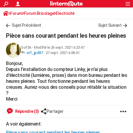
ACTUALITÉS
Forum
Forum Bricolage
Connexion
Electricité
S'inscrire
Rechercher
Société
Education
Villes
Politique
Faits Divers
Monde
+
SPORT
Sujet Précédent
Sujet Suivant
Football
Cyclisme
Forum
Coupe du monde 2026
Tennis
Rugby
CULTURE
Pièce sans courant pendant les heures pleines
TNT
Cinéma
Musique
Programme TV
Streaming
Sorties cinéma
+
FINANCE
Sof36
-
Modifié le 26 sept. 2021 à 23:47
stf_jpd87
-
27 sept. 2021 à 08:41
Impôts
Immobilier
Banque
Crédit
Retraite
Epargne
Risques naturels par ville
Assurance
AUTO
Bonjour,
Réserver un essai
Berlines
Forum auto
Essais
Citadines
SUV
+
HIGH-TECH
Depuis l'installation du compteur Linky, je n'ai plus
d'électricité (lumières, prises) dans mon bureau pendant les
Meilleur smartphone
Ordinateurs
Guide high-tech
Mobiles
Internet
Jeux vidéo
+
BRICOLAGE
heures pleines. Tout fonctionne pendant les heures
creuses. Auriez-vous des conseils pour rétablir la situation
Aménagement intérieur
Cuisine
Jardinage
+
Forum
Extérieur
Salle de bains
Rangement
WEEK-END
?
Merci
Escapades
Expositions
Week-end nature
Guides de France
Patrimoine
Musées
+
LIFESTYLE
Répondre (3)
Partager
Bien-être
Mode
+
Art de vivre
Loisirs
Modes de vie
SANTE
A voir également:
Guide de la santé
Médicaments
+
Alimentation
Maladies
Sommeil
VOYAGE
Pièce sans courant pendant les heures pleines