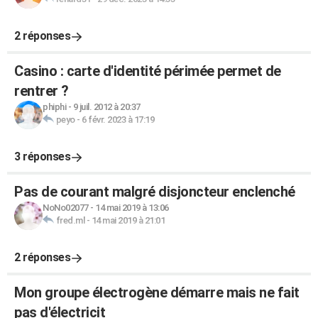
2 réponses
Casino : carte d'identité périmée permet de
rentrer ?
phiphi
-
9 juil. 2012 à 20:37
peyo
-
6 févr. 2023 à 17:19
3 réponses
Pas de courant malgré disjoncteur enclenché
NoNo02077
-
14 mai 2019 à 13:06
fred.ml
-
14 mai 2019 à 21:01
2 réponses
Mon groupe électrogène démarre mais ne fait
pas d'électricit