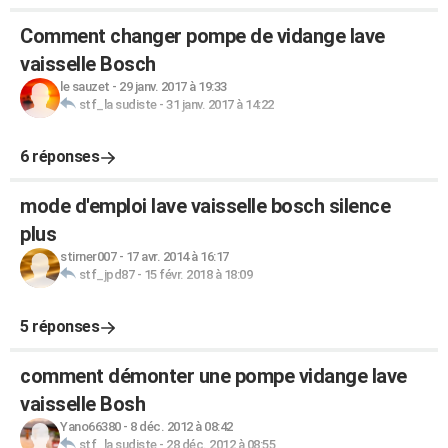
Comment changer pompe de vidange lave
vaisselle Bosch
le sauzet
-
29 janv. 2017 à 19:33
stf_la sudiste
-
31 janv. 2017 à 14:22
6 réponses
mode d'emploi lave vaisselle bosch silence
plus
stirner007
-
17 avr. 2014 à 16:17
stf_jpd87
-
15 févr. 2018 à 18:09
5 réponses
comment démonter une pompe vidange lave
vaisselle Bosh
Yano66380
-
8 déc. 2012 à 08:42
stf_la sudiste
-
28 déc. 2012 à 08:55