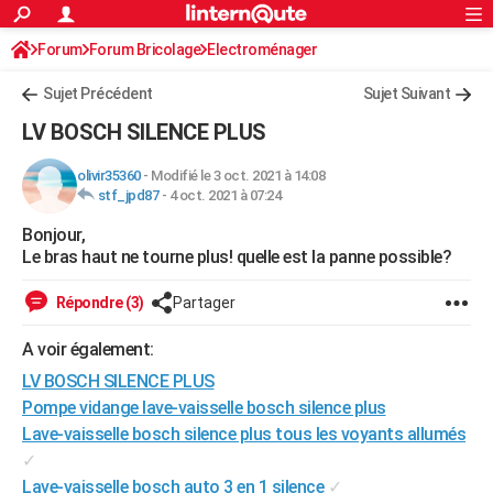
ACTUALITÉS
Forum
Forum Bricolage
Connexion
Electroménager
S'inscrire
Rechercher
Société
Education
Villes
Politique
Faits Divers
Monde
+
SPORT
Sujet Précédent
Sujet Suivant
Football
Cyclisme
Forum
Coupe du monde 2026
Tennis
Rugby
CULTURE
LV BOSCH SILENCE PLUS
TNT
Cinéma
Musique
Programme TV
Streaming
Sorties cinéma
+
FINANCE
olivir35360
-
Modifié le 3 oct. 2021 à 14:08
stf_jpd87
-
4 oct. 2021 à 07:24
Impôts
Immobilier
Banque
Crédit
Retraite
Epargne
Risques naturels par ville
Assurance
AUTO
Bonjour,
Réserver un essai
Berlines
Forum auto
Essais
Citadines
SUV
+
HIGH-TECH
Le bras haut ne tourne plus! quelle est la panne possible?
Meilleur smartphone
Ordinateurs
Guide high-tech
Mobiles
Internet
Jeux vidéo
+
BRICOLAGE
Répondre (3)
Partager
Aménagement intérieur
Cuisine
Jardinage
+
Forum
Extérieur
Salle de bains
Rangement
WEEK-END
A voir également:
Escapades
Expositions
Week-end nature
Guides de France
Patrimoine
Musées
+
LV BOSCH SILENCE PLUS
LIFESTYLE
Pompe vidange lave-vaisselle bosch silence plus
Bien-être
Mode
+
Art de vivre
Loisirs
Modes de vie
SANTE
Lave-vaisselle bosch silence plus tous les voyants allumés
✓
Guide de la santé
Médicaments
+
Alimentation
Maladies
Sommeil
VOYAGE
Lave-vaisselle bosch auto 3 en 1 silence
✓