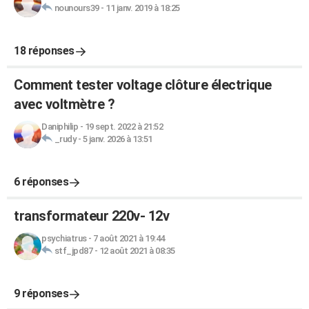
nounours39
-
11 janv. 2019 à 18:25
18 réponses
Comment tester voltage clôture électrique
avec voltmètre ?
Daniphilip
-
19 sept. 2022 à 21:52
_rudy
-
5 janv. 2026 à 13:51
6 réponses
transformateur 220v- 12v
psychiatrus
-
7 août 2021 à 19:44
stf_jpd87
-
12 août 2021 à 08:35
9 réponses