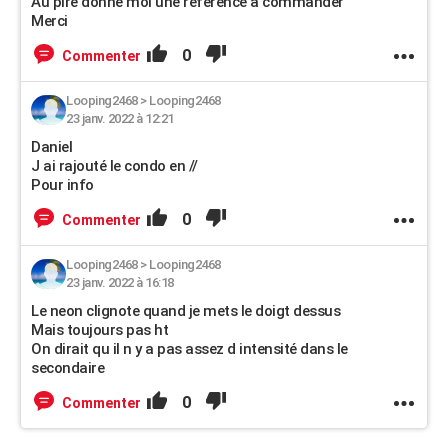
Au pire donne moi une reference a commander
Merci
0
Commenter
Looping2468
>
Looping2468
23 janv. 2022 à 12:21
Daniel
J ai rajouté le condo en //
Pour info
0
Commenter
Looping2468
>
Looping2468
23 janv. 2022 à 16:18
Le neon clignote quand je mets le doigt dessus
Mais toujours pas ht
On dirait qu il n y a pas assez d intensité dans le
secondaire
0
Commenter