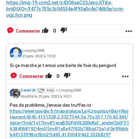
https://img-19.ccm2.net/z43Q6yaC33JevoJjTihx-
bmDtXQ=/f477c705c3c04534a4f93a0c4e74db5e/ccm-
ugc/ico.png
0
Commenter
Looping2468
23 janv. 2022 à 19:32
Si ça marche je t envoi une boite de foie du perigord
0
Commenter
Daniel 26
>
Looping2468
4 665
Modifié le 23 janv. 2022 à 19:51
Pas de problème, j'envoie des truffes ici :
https://www.google.fr/maps/place/Le+Croustou+Bar+Res
taurant/@45.4131328,2.3327544,3a,75y,357.17h,82.88t/
data=!3m6!1e1!3m4!1sceB3UPdV620RvKsF_jevdw!2e0!7i1
6384!8i8192!4m5!3m4!1s0x47f83b788cd73a1d:0x99bbb
bd4133998cc!8m2!3d45.4133043!4d2.3326829?