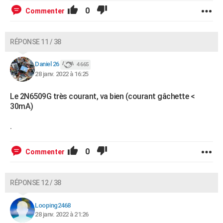
0
Commenter
RÉPONSE 11 / 38
Daniel 26
4 665
28 janv. 2022 à 16:25
Le 2N6509G très courant, va bien (courant gâchette <
30mA)
.
0
Commenter
RÉPONSE 12 / 38
Looping2468
28 janv. 2022 à 21:26