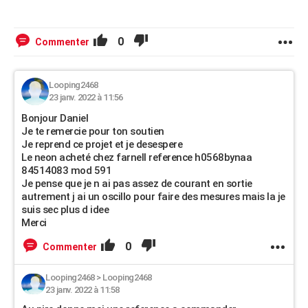
0
Commenter
Looping2468
23 janv. 2022 à 11:56
Bonjour Daniel
Je te remercie pour ton soutien
Je reprend ce projet et je desespere
Le neon acheté chez farnell reference h0568bynaa
84514083 mod 591
Je pense que je n ai pas assez de courant en sortie
autrement j ai un oscillo pour faire des mesures mais la je
suis sec plus d idee
Merci
0
Commenter
Looping2468
>
Looping2468
23 janv. 2022 à 11:58