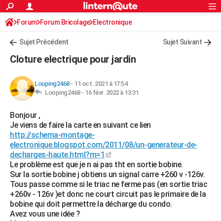
ACTUALITÉS
Forum
Forum Bricolage
Connexion
Electronique
S'inscrire
Rechercher
Société
Education
Villes
Politique
Faits Divers
Monde
+
SPORT
Sujet Précédent
Sujet Suivant
Football
Cyclisme
Forum
Coupe du monde 2026
Tennis
Rugby
CULTURE
Cloture electrique pour jardin
TNT
Cinéma
Musique
Programme TV
Streaming
Sorties cinéma
+
FINANCE
Louping2468
-
11 oct. 2021 à 17:54
Impôts
Immobilier
Banque
Crédit
Retraite
Epargne
Risques naturels par ville
Assurance
AUTO
Looping2468 -
16 févr. 2022 à 13:31
Réserver un essai
Berlines
Forum auto
Essais
Citadines
SUV
+
HIGH-TECH
Bonjour ,
Je viens de faire la carte en suivant ce lien
Meilleur smartphone
Ordinateurs
Guide high-tech
Mobiles
Internet
Jeux vidéo
+
BRICOLAGE
http://schema-montage-
electronique.blogspot.com/2011/08/un-generateur-de-
Aménagement intérieur
Cuisine
Jardinage
+
Forum
Extérieur
Salle de bains
Rangement
WEEK-END
decharges-haute.html?m=1
Le problème est que je n ai pas tht en sortie bobine.
Escapades
Expositions
Week-end nature
Guides de France
Patrimoine
Musées
+
LIFESTYLE
Sur la sortie bobine j obtiens un signal carre +260 v -126v.
Tous passe comme si le triac ne ferme pas (en sortie triac
Bien-être
Mode
+
Art de vivre
Loisirs
Modes de vie
SANTE
+260v - 126v )et donc ne court circuit pas le primaire de la
bobine qui doit permettre la décharge du condo.
Guide de la santé
Médicaments
+
Alimentation
Maladies
Sommeil
VOYAGE
Avez vous une idée ?