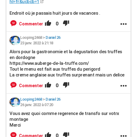
hl=fr&ucbcb=1
Endroit où je passais huit jours de vacances .
0
Commenter
Looping2468
>
Daniel 26
23 janv. 2022 à 21:18
Alors pour la gastronomie et la degustation des truffes
en dordogne
https://www.auberge-de-la-truffe.com/
Tout le menu est fait aux truffes du perigord
La creme anglaise aux truffes surprenant mais un delice
0
Commenter
Looping2468
>
Daniel 26
26 janv. 2022 à 07:20
Vous avez quoi comme regerence de transfo sur votrx
montage
Merci
0
Commenter