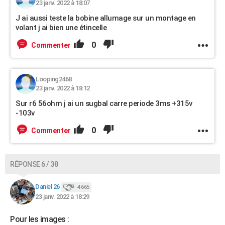
23 janv. 2022 à 18:07
J ai aussi teste la bobine allumage sur un montage en
volant j ai bien une étincelle
0
Commenter
Looping2468
23 janv. 2022 à 18:12
Sur r6 56ohm j ai un sugbal carre periode 3ms +315v
-103v
0
Commenter
RÉPONSE 6 / 38
Daniel 26
4 665
23 janv. 2022 à 18:29
Pour les images :