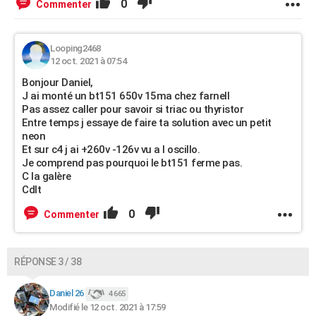
0
Commenter
Looping2468
12 oct. 2021 à 07:54
Bonjour Daniel,
J ai monté un bt151 650v 15ma chez farnell
Pas assez caller pour savoir si triac ou thyristor
Entre temps j essaye de faire ta solution avec un petit
neon
Et sur c4 j ai +260v -126v vu a l oscillo.
Je comprend pas pourquoi le bt151 ferme pas.
C la galère
Cdlt
0
Commenter
RÉPONSE 3 / 38
Daniel 26
4 665
Modifié le 12 oct. 2021 à 17:59