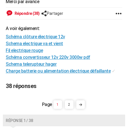
Merci par avance
City break
Voyage de noces
Climat
Destinations
Voyage nature
Forum
+
PHOTO
Répondre (38)
Partager
GUIDES D'ACHAT
A voir également:
BONS PLANS
Schéma clôture électrique 12v
CARTE DE VOEUX
Schema electrique va et vient
Fil electrique rouge
Carte Bonne année
Carte Pâques
Carte de Noël
Carte Saint-Valentin
Carte d'anniversaire
DICTIONNAIRE
Schéma convertisseur 12v 220v 3000w pdf
Biographies
Expressions
Dictionnaire
Citations
Proverbes
Schema telerupteur hager
PROGRAMME TV
Charge batterie ou alimentation électrique défaillante
✓
COPAINS D'AVANT
38 réponses
Se connecter
Collèges
Universités
Service militaire
S'inscrire
Lycées
Primaires
Entreprises
Avis de recherche
AVIS DE DÉCÈS
FORUM
1
2
Lifestyle
Sport
Television
Cinema
Bricolage
Culture
Auto
Voyage
RÉPONSE 1 / 38