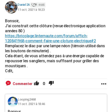
Daniel 26
4 665
11 oct. 2021 à 18:23
Bonsoir,
J'ai construit cette clôture (revue électronique application
années 80 )
https://bricolage.linternaute.com/forum/affich-
120841968-comment-faire-une-cloture-electrique#2
Remplacez le diac par une lampe néon (témoin utilisé dans
les boutons de minuterie) .
Cela étant, de vous attendez pas à une énergie capable de
repousser les sangliers, mais suffisant pour griller des
moustiques .
Cdlt,
0
Commenter
Looping2468
11 oct. 2021 à 18:46
Bonjour ,