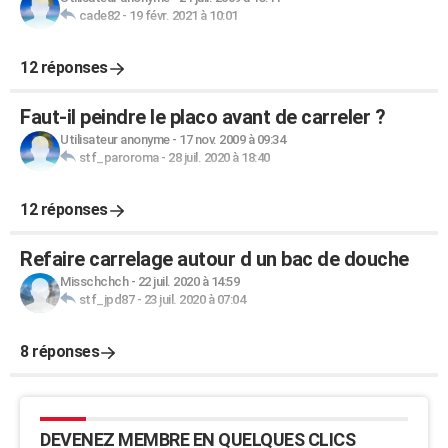
cade82
-
19 févr. 2021 à 10:01
12 réponses
Faut-il peindre le placo avant de carreler ?
Utilisateur anonyme
-
17 nov. 2009 à 09:34
stf_paroroma
-
28 juil. 2020 à 18:40
12 réponses
Refaire carrelage autour d un bac de douche
Misschchch
-
22 juil. 2020 à 14:59
stf_jpd87
-
23 juil. 2020 à 07:04
8 réponses
DEVENEZ MEMBRE EN QUELQUES CLICS