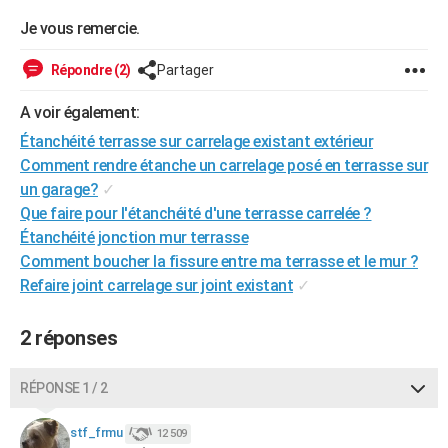
City break
Voyage de noces
Climat
Destinations
Voyage nature
Forum
+
PHOTO
Je vous remercie.
GUIDES D'ACHAT
Répondre (2)
Partager
BONS PLANS
A voir également:
Étanchéité terrasse sur carrelage existant extérieur
CARTE DE VOEUX
Comment rendre étanche un carrelage posé en terrasse sur
Carte Bonne année
Carte Pâques
Carte de Noël
Carte Saint-Valentin
Carte d'anniversaire
DICTIONNAIRE
un garage?
✓
Que faire pour l'étanchéité d'une terrasse carrelée ?
Biographies
Expressions
Dictionnaire
Citations
Proverbes
PROGRAMME TV
Étanchéité jonction mur terrasse
Comment boucher la fissure entre ma terrasse et le mur ?
COPAINS D'AVANT
Refaire joint carrelage sur joint existant
✓
Se connecter
Collèges
Universités
Service militaire
S'inscrire
Lycées
Primaires
Entreprises
Avis de recherche
AVIS DE DÉCÈS
2 réponses
FORUM
Lifestyle
Sport
Television
Cinema
Bricolage
Culture
Auto
Voyage
RÉPONSE 1 / 2
stf_frmu
12 509