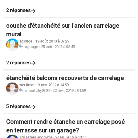
2 réponses
couche d'étanchéité sur l'ancien carrelage
mural
lagouge
-
19 août 2013 à 09:29
lagouge
-
25 août 2013 à 08:45
2 réponses
étanchéité balcons recouverts de carrelage
mortimer
-
9 janv. 2012 à 14:59
smoutchy0304
-
22 févr. 2019 à 01:59
5 réponses
Comment rendre étanche un carrelage posé
en terrasse sur un garage?
Utilisateur anonyme
-
21 juil. 2009 à 13:11