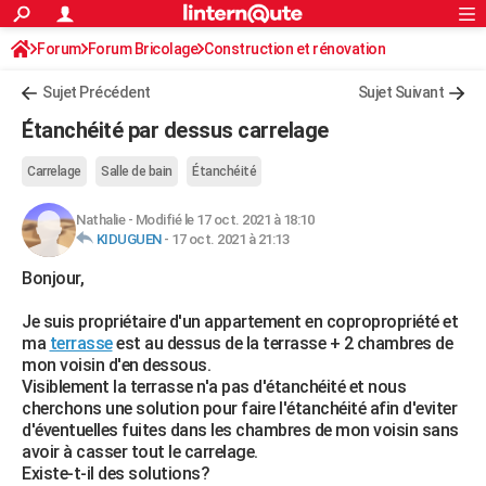
ACTUALITÉS
Forum
Forum Bricolage
Connexion
Construction et rénovation
S'inscrire
Rechercher
Société
Education
Villes
Politique
Faits Divers
Monde
+
SPORT
Sujet Précédent
Sujet Suivant
Football
Cyclisme
Forum
Coupe du monde 2026
Tennis
Rugby
CULTURE
Étanchéité par dessus carrelage
TNT
Cinéma
Musique
Programme TV
Streaming
Sorties cinéma
+
FINANCE
Carrelage
Salle de bain
Étanchéité
Impôts
Immobilier
Banque
Crédit
Retraite
Epargne
Risques naturels par ville
Assurance
AUTO
Nathalie
-
Modifié le 17 oct. 2021 à 18:10
KIDUGUEN
-
17 oct. 2021 à 21:13
Réserver un essai
Berlines
Forum auto
Essais
Citadines
SUV
+
HIGH-TECH
Bonjour,
Meilleur smartphone
Ordinateurs
Guide high-tech
Mobiles
Internet
Jeux vidéo
+
BRICOLAGE
Je suis propriétaire d'un appartement en copropropriété et
Aménagement intérieur
Cuisine
Jardinage
+
Forum
Extérieur
Salle de bains
Rangement
WEEK-END
ma
terrasse
est au dessus de la terrasse + 2 chambres de
mon voisin d'en dessous.
Escapades
Expositions
Week-end nature
Guides de France
Patrimoine
Musées
+
LIFESTYLE
Visiblement la terrasse n'a pas d'étanchéité et nous
cherchons une solution pour faire l'étanchéité afin d'eviter
Bien-être
Mode
+
Art de vivre
Loisirs
Modes de vie
SANTE
d'éventuelles fuites dans les chambres de mon voisin sans
avoir à casser tout le carrelage.
Guide de la santé
Médicaments
+
Alimentation
Maladies
Sommeil
VOYAGE
Existe-t-il des solutions?