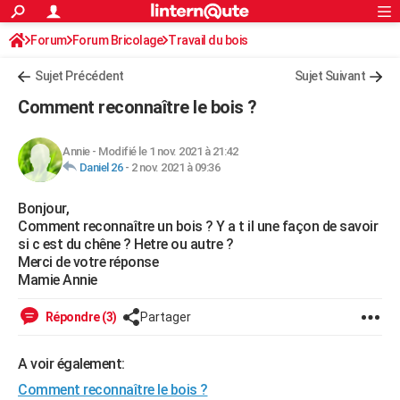
ACTUALITÉS
Forum
Forum Bricolage
Connexion
Travail du bois
S'inscrire
Rechercher
Société
Education
Villes
Politique
Faits Divers
Monde
+
SPORT
Sujet Précédent
Sujet Suivant
Football
Cyclisme
Forum
Coupe du monde 2026
Tennis
Rugby
CULTURE
Comment reconnaître le bois ?
TNT
Cinéma
Musique
Programme TV
Streaming
Sorties cinéma
+
FINANCE
Annie
-
Modifié le 1 nov. 2021 à 21:42
Impôts
Immobilier
Banque
Crédit
Retraite
Epargne
Risques naturels par ville
Assurance
AUTO
Daniel 26
-
2 nov. 2021 à 09:36
Réserver un essai
Berlines
Forum auto
Essais
Citadines
SUV
+
HIGH-TECH
Bonjour,
Comment reconnaître un bois ? Y a t il une façon de savoir
Meilleur smartphone
Ordinateurs
Guide high-tech
Mobiles
Internet
Jeux vidéo
+
BRICOLAGE
si c est du chêne ? Hetre ou autre ?
Merci de votre réponse
Aménagement intérieur
Cuisine
Jardinage
+
Forum
Extérieur
Salle de bains
Rangement
WEEK-END
Mamie Annie
Escapades
Expositions
Week-end nature
Guides de France
Patrimoine
Musées
+
LIFESTYLE
Répondre (3)
Partager
Bien-être
Mode
+
Art de vivre
Loisirs
Modes de vie
SANTE
A voir également:
Guide de la santé
Médicaments
+
Alimentation
Maladies
Sommeil
VOYAGE
Comment reconnaître le bois ?