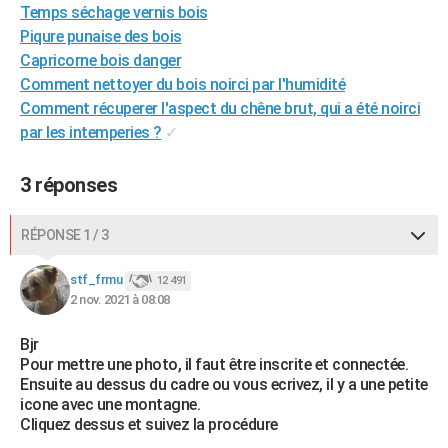
Temps séchage vernis bois
City break
Voyage de noces
Climat
Destinations
Voyage nature
Forum
+
PHOTO
Piqure punaise des bois
Capricorne bois danger
GUIDES D'ACHAT
Comment nettoyer du bois noirci par l'humidité
BONS PLANS
Comment récuperer l'aspect du chêne brut, qui a été noirci
par les intemperies ?
✓
CARTE DE VOEUX
Carte Bonne année
Carte Pâques
Carte de Noël
Carte Saint-Valentin
Carte d'anniversaire
3 réponses
DICTIONNAIRE
Biographies
Expressions
Dictionnaire
Citations
Proverbes
PROGRAMME TV
RÉPONSE 1 / 3
COPAINS D'AVANT
stf_frmu
12 491
2 nov. 2021 à 08:08
Se connecter
Collèges
Universités
Service militaire
S'inscrire
Lycées
Primaires
Entreprises
Avis de recherche
AVIS DE DÉCÈS
Bjr
FORUM
Pour mettre une photo, il faut être inscrite et connectée.
Ensuite au dessus du cadre ou vous ecrivez, il y a une petite
Lifestyle
Sport
Television
Cinema
Bricolage
Culture
Auto
Voyage
icone avec une montagne.
Cliquez dessus et suivez la procédure