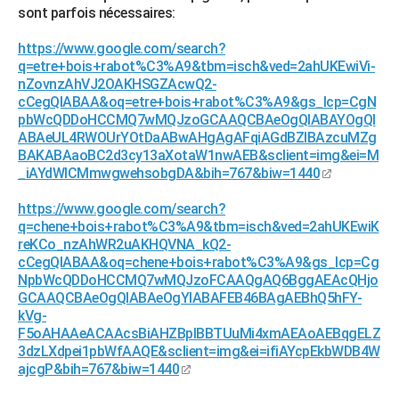
sont parfois nécessaires:
https://www.google.com/search?
q=etre+bois+rabot%C3%A9&tbm=isch&ved=2ahUKEwiVi-
nZovnzAhVJ2OAKHSGZAcwQ2-
cCegQIABAA&oq=etre+bois+rabot%C3%A9&gs_lcp=CgN
pbWcQDDoHCCMQ7wMQJzoGCAAQCBAeOgQIABAYOgQI
ABAeUL4RWOUrYOtDaABwAHgAgAFqiAGdBZIBAzcuMZg
BAKABAaoBC2d3cy13aXotaW1nwAEB&sclient=img&ei=M
_iAYdWlCMmwgwehsobgDA&bih=767&biw=1440
https://www.google.com/search?
q=chene+bois+rabot%C3%A9&tbm=isch&ved=2ahUKEwiK
reKCo_nzAhWR2uAKHQVNA_kQ2-
cCegQIABAA&oq=chene+bois+rabot%C3%A9&gs_lcp=Cg
NpbWcQDDoHCCMQ7wMQJzoFCAAQgAQ6BggAEAcQHjo
GCAAQCBAeOgQIABAeOgYIABAFEB46BAgAEBhQ5hFY-
kVg-
F5oAHAAeACAAcsBiAHZBpIBBTUuMi4xmAEAoAEBqgELZ
3dzLXdpei1pbWfAAQE&sclient=img&ei=ifiAYcpEkbWDB4W
ajcgP&bih=767&biw=1440