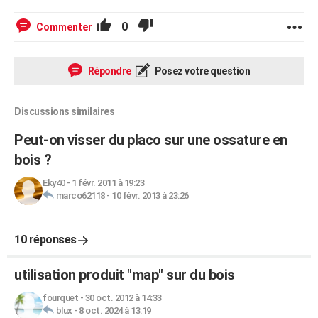
0
Commenter
Répondre
Posez votre question
Discussions similaires
Peut-on visser du placo sur une ossature en
bois ?
Eky40
-
1 févr. 2011 à 19:23
marco62118
-
10 févr. 2013 à 23:26
10 réponses
utilisation produit "map" sur du bois
fourquet
-
30 oct. 2012 à 14:33
blux
-
8 oct. 2024 à 13:19