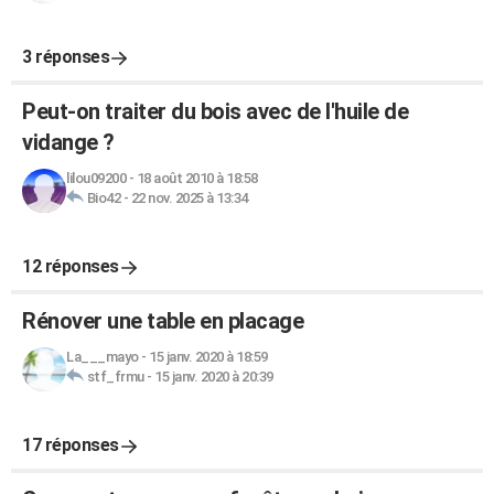
3 réponses
Peut-on traiter du bois avec de l'huile de
vidange ?
lilou09200
-
18 août 2010 à 18:58
Bio42
-
22 nov. 2025 à 13:34
12 réponses
Rénover une table en placage
La___mayo
-
15 janv. 2020 à 18:59
stf_frmu
-
15 janv. 2020 à 20:39
17 réponses