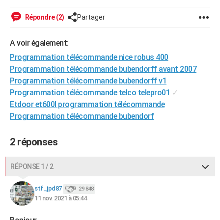
City break
Voyage de noces
Climat
Destinations
Voyage nature
Forum
+
PHOTO
Répondre (2)
Partager
GUIDES D'ACHAT
A voir également:
BONS PLANS
Programmation télécommande nice robus 400
Programmation télécommande bubendorff avant 2007
CARTE DE VOEUX
Programmation télécommande bubendorff v1
Carte Bonne année
Carte Pâques
Carte de Noël
Carte Saint-Valentin
Carte d'anniversaire
DICTIONNAIRE
Programmation télécommande telco telepro01
✓
Etdoor et600l programmation télécommande
Biographies
Expressions
Dictionnaire
Citations
Proverbes
PROGRAMME TV
Programmation télécommande bubendorf
COPAINS D'AVANT
2 réponses
Se connecter
Collèges
Universités
Service militaire
S'inscrire
Lycées
Primaires
Entreprises
Avis de recherche
AVIS DE DÉCÈS
RÉPONSE 1 / 2
FORUM
Lifestyle
Sport
Television
Cinema
Bricolage
Culture
Auto
Voyage
stf_jpd87
29 848
11 nov. 2021 à 05:44