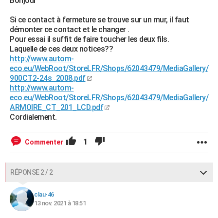
Bonjour
Si ce contact à fermeture se trouve sur un mur, il faut
démonter ce contact et le changer .
Pour essai il suffit de faire toucher les deux fils.
Laquelle de ces deux notices??
http://www.autom-
eco.eu/WebRoot/StoreLFR/Shops/62043479/MediaGallery/
900CT2-24s_2008.pdf
http://www.autom-
eco.eu/WebRoot/StoreLFR/Shops/62043479/MediaGallery/
ARMOIRE_CT_201_LCD.pdf
Cordialement.
1
Commenter
RÉPONSE 2 / 2
clau-46
13 nov. 2021 à 18:51