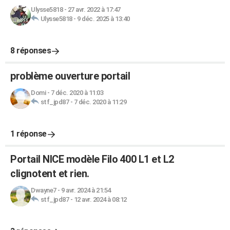
Ulysse5818
-
27 avr. 2022 à 17:47
Ulysse5818
-
9 déc. 2025 à 13:40
8 réponses
problème ouverture portail
Domi
-
7 déc. 2020 à 11:03
stf_jpd87
-
7 déc. 2020 à 11:29
1 réponse
Portail NICE modèle Filo 400 L1 et L2
clignotent et rien.
Dwayne7
-
9 avr. 2024 à 21:54
stf_jpd87
-
12 avr. 2024 à 08:12