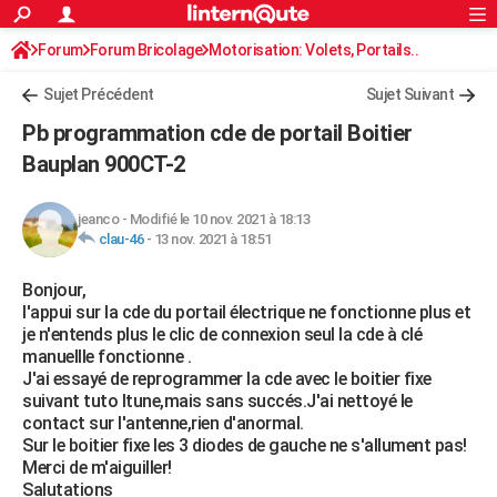
ACTUALITÉS
Forum
Forum Bricolage
Connexion
Motorisation: Volets, Portails..
S'inscrire
Rechercher
Société
Education
Villes
Politique
Faits Divers
Monde
+
SPORT
Sujet Précédent
Sujet Suivant
Football
Cyclisme
Forum
Coupe du monde 2026
Tennis
Rugby
CULTURE
Pb programmation cde de portail Boitier
TNT
Cinéma
Musique
Programme TV
Streaming
Sorties cinéma
+
Bauplan 900CT-2
FINANCE
Impôts
Immobilier
Banque
Crédit
Retraite
Epargne
Risques naturels par ville
Assurance
AUTO
jeanco
-
Modifié le 10 nov. 2021 à 18:13
clau-46
-
13 nov. 2021 à 18:51
Réserver un essai
Berlines
Forum auto
Essais
Citadines
SUV
+
HIGH-TECH
Bonjour,
Meilleur smartphone
Ordinateurs
Guide high-tech
Mobiles
Internet
Jeux vidéo
+
BRICOLAGE
l'appui sur la cde du portail électrique ne fonctionne plus et
je n'entends plus le clic de connexion seul la cde à clé
Aménagement intérieur
Cuisine
Jardinage
+
Forum
Extérieur
Salle de bains
Rangement
WEEK-END
manuellle fonctionne .
J'ai essayé de reprogrammer la cde avec le boitier fixe
Escapades
Expositions
Week-end nature
Guides de France
Patrimoine
Musées
+
LIFESTYLE
suivant tuto Itune,mais sans succés.J'ai nettoyé le
contact sur l'antenne,rien d'anormal.
Bien-être
Mode
+
Art de vivre
Loisirs
Modes de vie
SANTE
Sur le boitier fixe les 3 diodes de gauche ne s'allument pas!
Merci de m'aiguiller!
Guide de la santé
Médicaments
+
Alimentation
Maladies
Sommeil
VOYAGE
Salutations