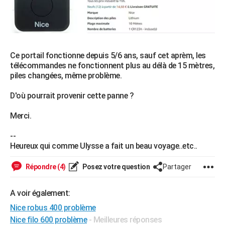
City break
Voyage de noces
Climat
Destinations
Voyage nature
Forum
+
PHOTO
GUIDES D'ACHAT
BONS PLANS
Ce portail fonctionne depuis 5/6 ans, sauf cet aprèm, les
télécommandes ne fonctionnent plus au délà de 15 mètres,
CARTE DE VOEUX
piles changées, même problème.
Carte Bonne année
Carte Pâques
Carte de Noël
Carte Saint-Valentin
Carte d'anniversaire
DICTIONNAIRE
D'où pourrait provenir cette panne ?
Biographies
Expressions
Dictionnaire
Citations
Proverbes
PROGRAMME TV
Merci.
COPAINS D'AVANT
--
Heureux qui comme Ulysse a fait un beau voyage..etc..
Se connecter
Collèges
Universités
Service militaire
S'inscrire
Lycées
Primaires
Entreprises
Avis de recherche
AVIS DE DÉCÈS
Répondre (4)
Posez votre question
Partager
FORUM
A voir également:
Lifestyle
Sport
Television
Cinema
Bricolage
Culture
Auto
Voyage
Nice robus 400 problème
Nice filo 600 problème
- Meilleures réponses