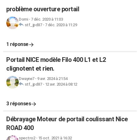
problème ouverture portail
Domi
-
7 déc. 2020 à 11:03
stf_jpd87
-
7 déc. 2020 à 11:29
1 réponse
Portail NICE modèle Filo 400 L1 et L2
clignotent et rien.
Dwayne7
-
9 avr. 2024 à 21:54
stf_jpd87
-
12 avr. 2024 à 08:12
3 réponses
Débrayage Moteur de portail coulissant Nice
ROAD 400
spectro2
-
15 oct. 2021 à 16:32