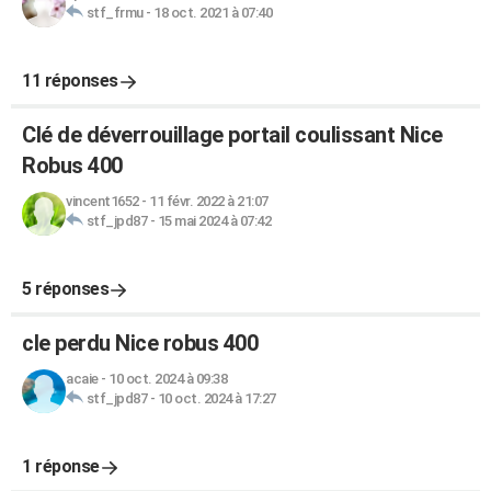
stf_frmu
-
18 oct. 2021 à 07:40
11 réponses
Clé de déverrouillage portail coulissant Nice
Robus 400
vincent1652
-
11 févr. 2022 à 21:07
stf_jpd87
-
15 mai 2024 à 07:42
5 réponses
cle perdu Nice robus 400
acaie
-
10 oct. 2024 à 09:38
stf_jpd87
-
10 oct. 2024 à 17:27
1 réponse