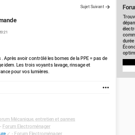
Foru
Sujet Suivant
Trouv
mmande
dépan
élect
20:21
commu
durée
Écono
optimi
Après avoir contrôlé les bornes de la PPE = pas de
e idem. Les trois voyants lavage, rinsage et
vance pour vos lumières.
orum Mécanique, entretien et pannes
-
Forum Electroménager
ure
✓
-
Forum Electroménager