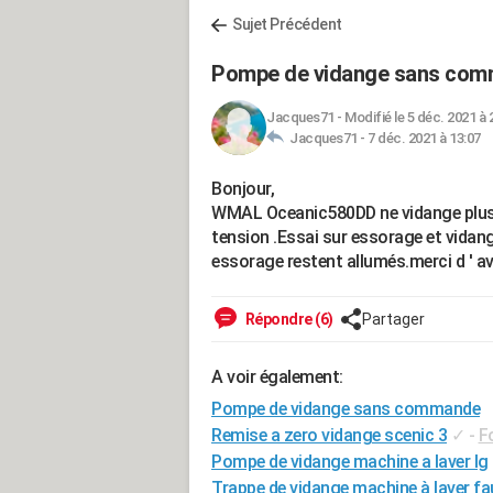
Sujet Précédent
Pompe de vidange sans co
Jacques71
-
Modifié le 5 déc. 2021 à 
Jacques71 -
7 déc. 2021 à 13:07
Bonjour,
WMAL Oceanic580DD ne vidange plus . 
tension .Essai sur essorage et vidang
essorage restent allumés.merci d ' a
Répondre (6)
Partager
A voir également:
Pompe de vidange sans commande
Remise a zero vidange scenic 3
✓
-
F
Pompe de vidange machine a laver lg
Trappe de vidange machine à laver fa