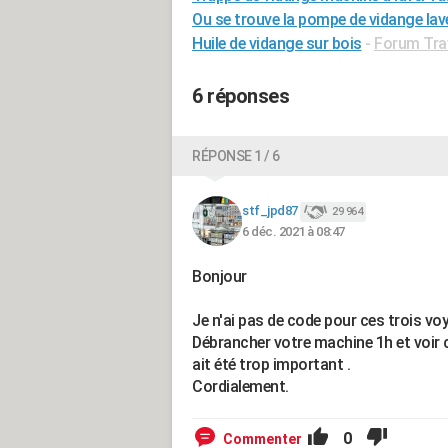
Ou se trouve la pompe de vidange lave
Huile de vidange sur bois
-
Forum Trav
6 réponses
RÉPONSE 1 / 6
stf_jpd87
29 964
6 déc. 2021 à 08:47
Bonjour
Je n'ai pas de code pour ces trois vo
Débrancher votre machine 1h et voir ce
ait été trop important .
Cordialement.
0
Commenter