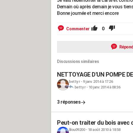
Je vais redemonter la carte et contrô
Demain où après demain je vous tiens
Bonne journée et merci encore
0
Commenter
Répond
Discussions similaires
NETTOYAGE D'UN POMPE DE
betty r
-
9 janv. 2014 à 17:26
betty r
-
10 janv. 2014 à 08:36
3 réponses
Peut-on traiter du bois avec d
lilou09200
-
18 août 2010 à 18:58