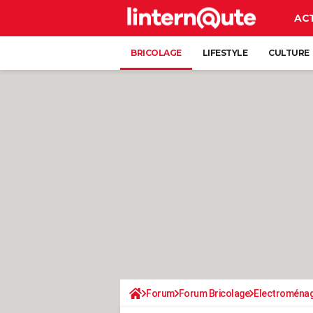
AC
BRICOLAGE
LIFESTYLE
CULTURE
Forum
Forum Bricolage
Electroména