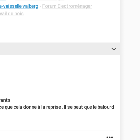
-vaisselle valberg
-
Forum Electroménager
ail du bois
yants
 que cela donne à la reprise . Il se peut que le balourd