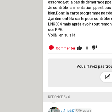
essorage,et la pas de démarrage ppe 
Je contrôle l'alimentation ppe et pas 
bien.Donc la carte programme ne cde
J,ai démonté la carte pour contrôler
LNK304,mais après avoir tout remonté 
cde PPE.
Voilà j'en suis là
0
Commenter
Vous n’avez pas tro
RÉPONSE 5 / 6
stf_jpd87
29 964