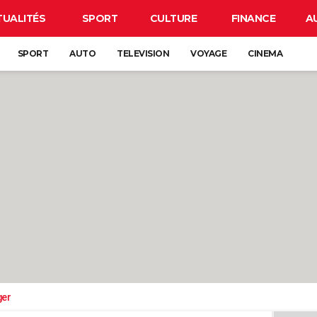
TUALITÉS
SPORT
CULTURE
FINANCE
A
SPORT
AUTO
TELEVISION
VOYAGE
CINEMA
ger