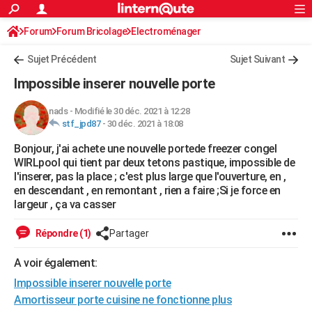
ACTUALITÉS
Forum
Forum Bricolage
Connexion
Electroménager
S'inscrire
Rechercher
Société
Education
Villes
Politique
Faits Divers
Monde
+
SPORT
Sujet Précédent
Sujet Suivant
Football
Cyclisme
Forum
Coupe du monde 2026
Tennis
Rugby
CULTURE
Impossible inserer nouvelle porte
TNT
Cinéma
Musique
Programme TV
Streaming
Sorties cinéma
+
FINANCE
nads
-
Modifié le 30 déc. 2021 à 12:28
stf_jpd87
-
30 déc. 2021 à 18:08
Impôts
Immobilier
Banque
Crédit
Retraite
Epargne
Risques naturels par ville
Assurance
AUTO
Bonjour, j'ai achete une nouvelle portede freezer congel
Réserver un essai
Berlines
Forum auto
Essais
Citadines
SUV
+
HIGH-TECH
WIRLpool qui tient par deux tetons pastique, impossible de
l'inserer, pas la place ; c'est plus large que l'ouverture, en ,
Meilleur smartphone
Ordinateurs
Guide high-tech
Mobiles
Internet
Jeux vidéo
+
BRICOLAGE
en descendant , en remontant , rien a faire ;Si je force en
largeur , ça va casser
Aménagement intérieur
Cuisine
Jardinage
+
Forum
Extérieur
Salle de bains
Rangement
WEEK-END
Répondre (1)
Partager
Escapades
Expositions
Week-end nature
Guides de France
Patrimoine
Musées
+
LIFESTYLE
A voir également:
Bien-être
Mode
+
Art de vivre
Loisirs
Modes de vie
SANTE
Impossible inserer nouvelle porte
Guide de la santé
Médicaments
+
Alimentation
Maladies
Sommeil
Amortisseur porte cuisine ne fonctionne plus
VOYAGE