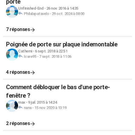
porte
Unfinished-End
-
26 nov. 2016 à 14:35
Philalapatavelo
-
29 oct. 2024 à 08:00
7 réponses
Poignée de porte sur plaque indemontable
Cathemi
-
6 sept. 2018 à 22:51
Icare95
-
7 sept. 2018 à 11:06
4 réponses
Comment débloquer le bas d'une porte-
fenêtre ?
max
-
9 juil. 2015 à 14:24
nana
-
15 nov. 2020 à 13:19
2 réponses