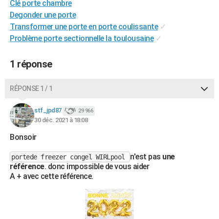
Clé porte chambre
City break
Voyage de noces
Climat
Destinations
Voyage nature
Forum
+
PHOTO
Degonder une porte
Transformer une porte en porte coulissante
✓
GUIDES D'ACHAT
Problème porte sectionnelle la toulousaine
✓
BONS PLANS
1 réponse
CARTE DE VOEUX
Carte Bonne année
Carte Pâques
Carte de Noël
Carte Saint-Valentin
Carte d'anniversaire
RÉPONSE 1 / 1
DICTIONNAIRE
Biographies
Expressions
Dictionnaire
Citations
Proverbes
stf_jpd87
PROGRAMME TV
29 966
30 déc. 2021 à 18:08
COPAINS D'AVANT
Bonsoir
Se connecter
Collèges
Universités
Service militaire
S'inscrire
Lycées
Primaires
Entreprises
Avis de recherche
AVIS DE DÉCÈS
n'est pas
une
portede freezer congel WIRLpool
référence
. donc impossible de vous aider
FORUM
A + avec cette référence.
Lifestyle
Sport
Television
Cinema
Bricolage
Culture
Auto
Voyage