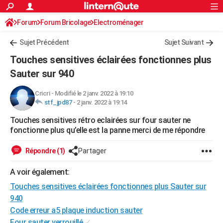
ACTUALITÉS
Forum
Forum Bricolage
Connexion
Electroménager
S'inscrire
Rechercher
Société
Education
Villes
Politique
Faits Divers
Monde
+
SPORT
Sujet Précédent
Sujet Suivant
Football
Cyclisme
Forum
Coupe du monde 2026
Tennis
Rugby
CULTURE
Touches sensitives éclairées fonctionnes plus
TNT
Cinéma
Musique
Programme TV
Streaming
Sorties cinéma
+
Sauter sur 940
FINANCE
Impôts
Immobilier
Banque
Crédit
Retraite
Epargne
Risques naturels par ville
Assurance
AUTO
Cricri
-
Modifié le 2 janv. 2022 à 19:10
stf_jpd87
-
2 janv. 2022 à 19:14
Réserver un essai
Berlines
Forum auto
Essais
Citadines
SUV
+
HIGH-TECH
Touches sensitives rétro eclairées sur four sauter ne
fonctionne plus qu’elle est la panne merci de me répondre
Meilleur smartphone
Ordinateurs
Guide high-tech
Mobiles
Internet
Jeux vidéo
+
BRICOLAGE
Répondre (1)
Partager
Aménagement intérieur
Cuisine
Jardinage
+
Forum
Extérieur
Salle de bains
Rangement
WEEK-END
A voir également:
Escapades
Expositions
Week-end nature
Guides de France
Patrimoine
Musées
+
LIFESTYLE
Touches sensitives éclairées fonctionnes plus Sauter sur
Bien-être
Mode
+
Art de vivre
Loisirs
Modes de vie
SANTE
940
Code erreur a5 plaque induction sauter
Guide de la santé
Médicaments
+
Alimentation
Maladies
Sommeil
VOYAGE
Four sauter verrouillé
✓