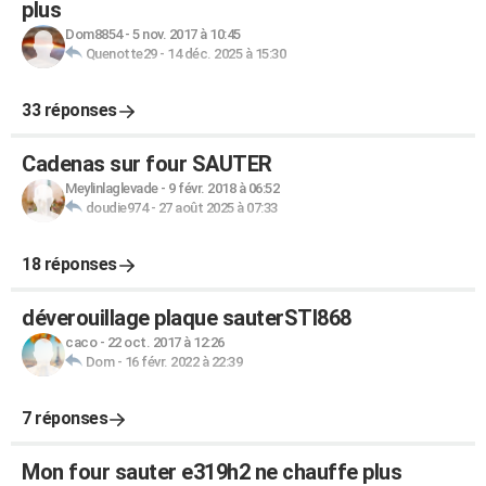
plus
Dom8854
-
5 nov. 2017 à 10:45
Quenotte29
-
14 déc. 2025 à 15:30
33 réponses
Cadenas sur four SAUTER
Meylinlaglevade
-
9 févr. 2018 à 06:52
doudie974
-
27 août 2025 à 07:33
18 réponses
déverouillage plaque sauterSTI868
caco
-
22 oct. 2017 à 12:26
Dom
-
16 févr. 2022 à 22:39
7 réponses
Mon four sauter e319h2 ne chauffe plus