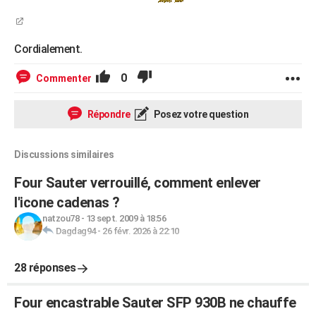
Cordialement.
0
Commenter
Répondre
Posez votre question
Discussions similaires
Four Sauter verrouillé, comment enlever
l'icone cadenas ?
natzou78
-
13 sept. 2009 à 18:56
Dagdag94
-
26 févr. 2026 à 22:10
28 réponses
Four encastrable Sauter SFP 930B ne chauffe