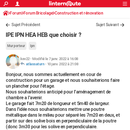
ACTUALITÉS
Forum
Forum Bricolage
Connexion
Construction et rénovation
S'inscrire
Rechercher
Société
Education
Villes
Politique
Faits Divers
Monde
+
SPORT
Sujet Précédent
Sujet Suivant
Football
Cyclisme
Forum
Coupe du monde 2026
Tennis
Rugby
CULTURE
IPE IPN HEA HEB que choisir ?
TNT
Cinéma
Musique
Programme TV
Streaming
Sorties cinéma
+
FINANCE
Mur porteur
Ipn
Impôts
Immobilier
Banque
Crédit
Retraite
Epargne
Risques naturels par ville
Assurance
AUTO
kev22
-
Modifié le 7 janv. 2022 à 16:08
atlassaturn
-
10 janv. 2022 à 21:08
Réserver un essai
Berlines
Forum auto
Essais
Citadines
SUV
+
HIGH-TECH
Bonjour, nous sommes actuellement en cour de
Meilleur smartphone
Ordinateurs
Guide high-tech
Mobiles
Internet
Jeux vidéo
+
BRICOLAGE
construction pour un garage et nous souhaiterions faire
un plancher pour l'étage.
Aménagement intérieur
Cuisine
Jardinage
+
Forum
Extérieur
Salle de bains
Rangement
WEEK-END
Nous souhaiterions anticipé pour l’aménagement de
chambre a l'avenir.
Escapades
Expositions
Week-end nature
Guides de France
Patrimoine
Musées
+
LIFESTYLE
Le garage fait 7m20 de longueur et 5m40 de largeur.
Dans l'idée nous souhaiterions mettre une poutre
Bien-être
Mode
+
Art de vivre
Loisirs
Modes de vie
SANTE
métallique dans le milieu pour séparé les 7m20 en deux, et
partir sur des solive bois en perpendiculaire de la poutre
Guide de la santé
Médicaments
+
Alimentation
Maladies
Sommeil
VOYAGE
(donc 3m30 pour les solive en perpendiculaire.