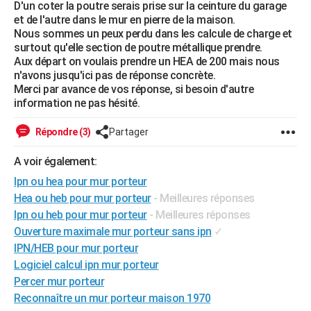
D'un coter la poutre serais prise sur la ceinture du garage
City break
Voyage de noces
Climat
Destinations
Voyage nature
Forum
+
PHOTO
et de l'autre dans le mur en pierre de la maison.
Nous sommes un peux perdu dans les calcule de charge et
GUIDES D'ACHAT
surtout qu'elle section de poutre métallique prendre.
Aux départ on voulais prendre un HEA de 200 mais nous
BONS PLANS
n'avons jusqu'ici pas de réponse concrète.
Merci par avance de vos réponse, si besoin d'autre
CARTE DE VOEUX
information ne pas hésité.
Carte Bonne année
Carte Pâques
Carte de Noël
Carte Saint-Valentin
Carte d'anniversaire
DICTIONNAIRE
Répondre (3)
Partager
Biographies
Expressions
Dictionnaire
Citations
Proverbes
PROGRAMME TV
A voir également:
Ipn ou hea pour mur porteur
COPAINS D'AVANT
Hea ou heb pour mur porteur
- Meilleures réponses
Se connecter
Collèges
Universités
Service militaire
S'inscrire
Lycées
Primaires
Entreprises
Avis de recherche
AVIS DE DÉCÈS
Ipn ou heb pour mur porteur
- Meilleures réponses
Ouverture maximale mur porteur sans ipn
✓
FORUM
IPN/HEB pour mur porteur
Logiciel calcul ipn mur porteur
Lifestyle
Sport
Television
Cinema
Bricolage
Culture
Auto
Voyage
Percer mur porteur
Reconnaître un mur porteur maison 1970