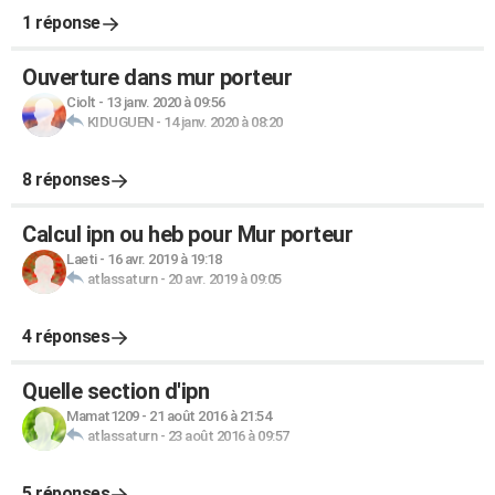
1 réponse
Ouverture dans mur porteur
Ciolt
-
13 janv. 2020 à 09:56
KIDUGUEN
-
14 janv. 2020 à 08:20
8 réponses
Calcul ipn ou heb pour Mur porteur
Laeti
-
16 avr. 2019 à 19:18
atlassaturn
-
20 avr. 2019 à 09:05
4 réponses
Quelle section d'ipn
Mamat1209
-
21 août 2016 à 21:54
atlassaturn
-
23 août 2016 à 09:57
5 réponses