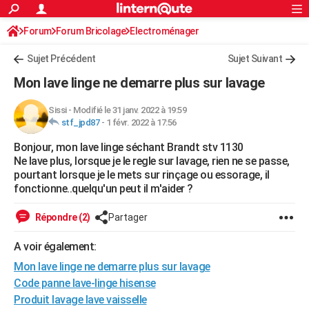
ACTUALITÉS
Forum
Forum Bricolage
Connexion
Electroménager
S'inscrire
Rechercher
Société
Education
Villes
Politique
Faits Divers
Monde
+
SPORT
Sujet Précédent
Sujet Suivant
Football
Cyclisme
Forum
Coupe du monde 2026
Tennis
Rugby
CULTURE
Mon lave linge ne demarre plus sur lavage
TNT
Cinéma
Musique
Programme TV
Streaming
Sorties cinéma
+
FINANCE
Sissi
-
Modifié le 31 janv. 2022 à 19:59
stf_jpd87
-
1 févr. 2022 à 17:56
Impôts
Immobilier
Banque
Crédit
Retraite
Epargne
Risques naturels par ville
Assurance
AUTO
Bonjour, mon lave linge séchant Brandt stv 1130
Réserver un essai
Berlines
Forum auto
Essais
Citadines
SUV
+
HIGH-TECH
Ne lave plus, lorsque je le regle sur lavage, rien ne se passe,
pourtant lorsque je le mets sur rinçage ou essorage, il
Meilleur smartphone
Ordinateurs
Guide high-tech
Mobiles
Internet
Jeux vidéo
+
BRICOLAGE
fonctionne..quelqu'un peut il m'aider ?
Aménagement intérieur
Cuisine
Jardinage
+
Forum
Extérieur
Salle de bains
Rangement
WEEK-END
Répondre (2)
Partager
Escapades
Expositions
Week-end nature
Guides de France
Patrimoine
Musées
+
LIFESTYLE
A voir également:
Mon lave linge ne demarre plus sur lavage
Bien-être
Mode
+
Art de vivre
Loisirs
Modes de vie
SANTE
Code panne lave-linge hisense
Guide de la santé
Médicaments
+
Alimentation
Maladies
Sommeil
VOYAGE
Produit lavage lave vaisselle