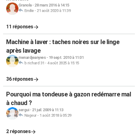
Granola
-
28 mars 2016 à 14:15
Emilie
-
21 août 2020 à 11:39
11 réponses
Machine à laver : taches noires sur le linge
après lavage
menardjeanyves
-
19 sept. 2010 à 11:01
b richard 31
-
4 août 2025 à 15:15
36 réponses
Pourquoi ma tondeuse à gazon redémarre mal
à chaud ?
sergui
-
21 juil. 2009 à 11:13
Nageur
-
1 août 2018 à 05:29
2 réponses