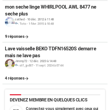
mon seche linge WHIRLPOOL AWL 8477 ne
seche plus
cathed
-
10 déc. 2012 à 11:48
Toto
-
1 févr. 2015 à 10:48
9 réponses
Lave vaisselle BEKO TDFN16520S demarre
mais ne lave pas
Jimmy72
-
12 déc. 2023 à 14:48
stf_jpd87
-
11 sept. 2024 à 07:44
4 réponses
DEVENEZ MEMBRE EN QUELQUES CLICS
Connectez-vous simplement avec ceux qui