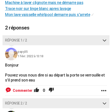
Machine à laver clignote mais ne démarre pas
City break
Voyage de noces
Climat
Destinations
Voyage nature
Forum
+
PHOTO
Trace noir sur linge blanc apres lavage
Mon lave vaisselle whirlpool demarre puis s'arrete
✓
GUIDES D'ACHAT
BONS PLANS
2 réponses
CARTE DE VOEUX
RÉPONSE 1 / 2
Carte Bonne année
Carte Pâques
Carte de Noël
Carte Saint-Valentin
Carte d'anniversaire
DICTIONNAIRE
papy35
Biographies
Expressions
Dictionnaire
Citations
Proverbes
1 févr. 2022 à 13:18
PROGRAMME TV
Bonjour
COPAINS D'AVANT
Pouvez vous nous dire si au départ la porte se verrouille et
Se connecter
Collèges
Universités
Service militaire
S'inscrire
Lycées
Primaires
Entreprises
Avis de recherche
AVIS DE DÉCÈS
s'il prend son eau
FORUM
0
Commenter
Lifestyle
Sport
Television
Cinema
Bricolage
Culture
Auto
Voyage
RÉPONSE 2 / 2