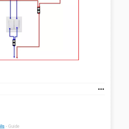
ils
- Guide