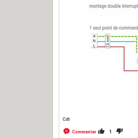
Cdt
1
Commenter