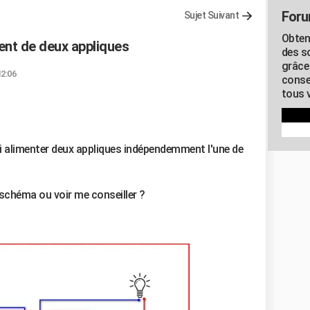
Foru
Sujet Suivant
Obten
ment de deux appliques
des s
grâce
12:06
conse
tous v
drai alimenter deux appliques indépendemment l'une de
chéma ou voir me conseiller ?