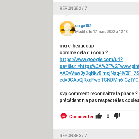
RÉPONSE 2 / 7
serge152
Modifié le 17 mars 2022 à 12:18
merci beaucoup
comme cela du coup ?
https://www.google.com/url?
sa=i&url=https%3A%2F%2Fwww.pin
=AOvVaw0yDqNkv0lmcjNpq4lV2F_7&
ed=0CAsQjRxqFwoTCNDMn6-CzfY
svp comment reconnaître la phase ? le
précédent n'a pas respecté les coule
0
Commenter
RÉPONSE 3 / 7