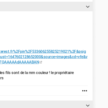
terest.fr%2Fpin%2F533606255825219021%2F&psig
ust=1647602128652000&source=images&cd=vfe&v
CFQAAAAAdAAAAABAN
s fils sont de la mm couleur ! le propriétaire
urs