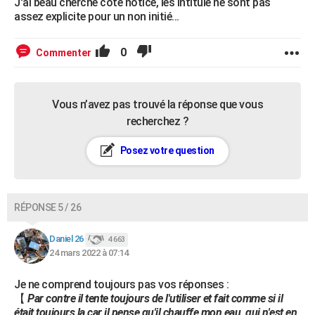
J'ai beau cherché côté notice, les intitulé ne sont pas
assez explicite pour un non initié...
0
Commenter
Vous n’avez pas trouvé la réponse que vous
recherchez ?
Posez votre question
RÉPONSE 5 / 26
Daniel 26
4 663
24 mars 2022 à 07:14
Je ne comprend toujours pas vos réponses :
【
Par contre il tente toujours de l'utiliser et fait comme si il
était toujours la car il pense qu'il chauffe mon eau, qui n'est en