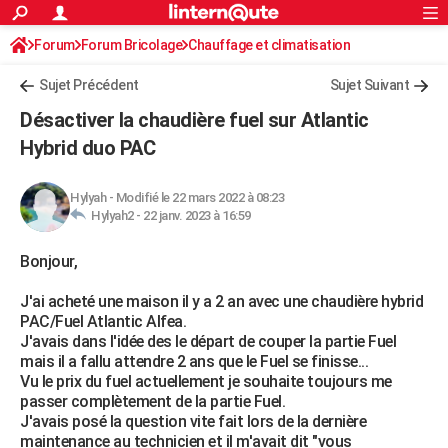
ACTUALITÉS
Forum
Forum Bricolage
Connexion
Chauffage et climatisation
S'inscrire
Rechercher
Société
Education
Villes
Politique
Faits Divers
Monde
+
SPORT
Chauffage Fuel / Gaz / Pétrole
Sujet Précédent
Sujet Suivant
Football
Cyclisme
Forum
Coupe du monde 2026
Tennis
Rugby
CULTURE
Désactiver la chaudière fuel sur Atlantic
TNT
Cinéma
Musique
Programme TV
Streaming
Sorties cinéma
+
Hybrid duo PAC
FINANCE
Impôts
Immobilier
Banque
Crédit
Retraite
Epargne
Risques naturels par ville
Assurance
AUTO
Hylyah
-
Modifié le 22 mars 2022 à 08:23
Hylyah2 -
22 janv. 2023 à 16:59
Réserver un essai
Berlines
Forum auto
Essais
Citadines
SUV
+
HIGH-TECH
Bonjour,
Meilleur smartphone
Ordinateurs
Guide high-tech
Mobiles
Internet
Jeux vidéo
+
BRICOLAGE
J'ai acheté une maison il y a 2 an avec une chaudière hybrid
Aménagement intérieur
Cuisine
Jardinage
+
Forum
Extérieur
Salle de bains
Rangement
WEEK-END
PAC/Fuel Atlantic Alfea.
J'avais dans l'idée des le départ de couper la partie Fuel
Escapades
Expositions
Week-end nature
Guides de France
Patrimoine
Musées
+
LIFESTYLE
mais il a fallu attendre 2 ans que le Fuel se finisse...
Vu le prix du fuel actuellement je souhaite toujours me
Bien-être
Mode
+
Art de vivre
Loisirs
Modes de vie
SANTE
passer complètement de la partie Fuel.
J'avais posé la question vite fait lors de la dernière
Guide de la santé
Médicaments
+
Alimentation
Maladies
Sommeil
VOYAGE
maintenance au technicien et il m'avait dit "vous