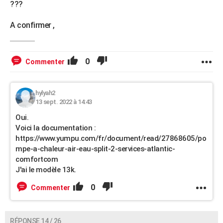
???
A confirmer ,
0
Commenter
hylyah2
13 sept. 2022 à 14:43
Oui.
Voici la documentation :
https://www.yumpu.com/fr/document/read/27868605/po
mpe-a-chaleur-air-eau-split-2-services-atlantic-
comfortcom
J'ai le modèle 13k.
0
Commenter
RÉPONSE 14 / 26