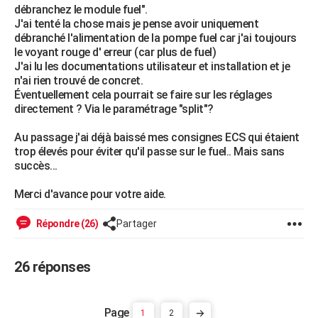
débranchez le module fuel".
City break
Voyage de noces
Climat
Destinations
Voyage nature
Forum
+
PHOTO
J'ai tenté la chose mais je pense avoir uniquement
débranché l'alimentation de la pompe fuel car j'ai toujours
GUIDES D'ACHAT
le voyant rouge d' erreur (car plus de fuel)
J'ai lu les documentations utilisateur et installation et je
BONS PLANS
n'ai rien trouvé de concret.
Éventuellement cela pourrait se faire sur les réglages
CARTE DE VOEUX
directement ? Via le paramétrage "split"?
Carte Bonne année
Carte Pâques
Carte de Noël
Carte Saint-Valentin
Carte d'anniversaire
DICTIONNAIRE
Au passage j'ai déjà baissé mes consignes ECS qui étaient
trop élevés pour éviter qu'il passe sur le fuel.. Mais sans
Biographies
Expressions
Dictionnaire
Citations
Proverbes
PROGRAMME TV
succès...
COPAINS D'AVANT
Merci d'avance pour votre aide.
Se connecter
Collèges
Universités
Service militaire
S'inscrire
Lycées
Primaires
Entreprises
Avis de recherche
AVIS DE DÉCÈS
Répondre (26)
Partager
FORUM
26 réponses
Lifestyle
Sport
Television
Cinema
Bricolage
Culture
Auto
Voyage
1
2