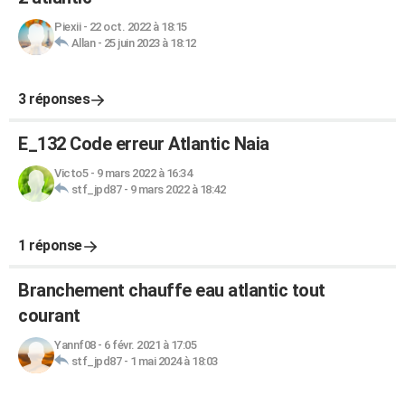
Piexii
-
22 oct. 2022 à 18:15
Allan
-
25 juin 2023 à 18:12
3 réponses
E_132 Code erreur Atlantic Naia
Victo5
-
9 mars 2022 à 16:34
stf_jpd87
-
9 mars 2022 à 18:42
1 réponse
Branchement chauffe eau atlantic tout
courant
Yannf08
-
6 févr. 2021 à 17:05
stf_jpd87
-
1 mai 2024 à 18:03