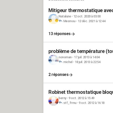
Mitigeur thermostatique ave
Natalune
-
12 oct. 2020 à 03:00
Mesmou
-
12 déc. 2021 à 12:44
13 réponses
problème de température (to
nonoman
-
17 juil. 2013 à 14:04
michel
-
18 juil. 2013 à 22:54
2 réponses
Robinet thermostatique bloq
berny
-
9 oct. 2012 à 15:49
stf_frmu
-
9 oct. 2012 à 16:18