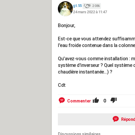
gt.55
2 086
24 mars 2022 à 11:47
Bonjour,
Est-ce que vous attendez suffisamm
l'eau froide contenue dans la colonne
Qu'avez-vous comme installation : mé
système d'inverseur ? Quel système 
chaudière instantanée...) ?
Cdt
0
Commenter
Répond
Discussions similaires