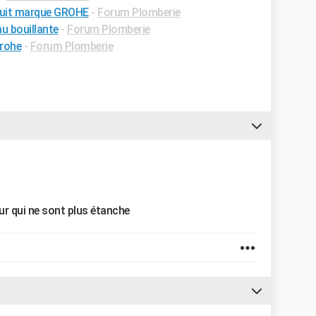
fuit marque GROHE
-
Forum Plomberie
u bouillante
-
Forum Plomberie
rohe
-
Forum Plomberie
ur qui ne sont plus étanche