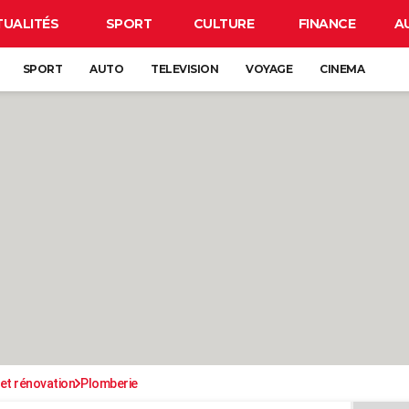
TUALITÉS
SPORT
CULTURE
FINANCE
A
SPORT
AUTO
TELEVISION
VOYAGE
CINEMA
et rénovation
Plomberie