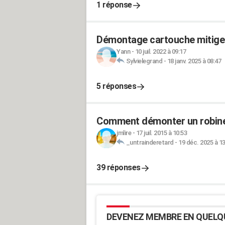
1 réponse
Démontage cartouche mitige
Yann
-
10 juil. 2022 à 09:17
Sylvielegrand
-
18 janv. 2025 à 08:47
5 réponses
Comment démonter un robinet
jmlire
-
17 juil. 2015 à 10:53
_untrainderetard
-
19 déc. 2025 à 13
39 réponses
DEVENEZ MEMBRE EN QUELQ