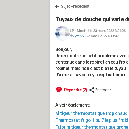
Sujet Précédent
Tuyaux de douche qui varie d
LP
-
Modifié le 23 mars 2022 à 21:26
gt.55
-
24 mars 2022 à 11:47
Bonjour,
Je rencontre un petit problème avec l
contenue dans le robinet en eau froide
robinet mais non c'est bien le tuyau.
J'aimerai savoir si y'a explications et
Répondre (2)
Partager
A voir également:
Mitigeur thermostatique trop chaud 
Thermostat frigo 1 ou 7 le plus froid
Fuite mitigeur thermostatique grohe