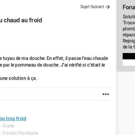
Foru
Sujet Suivant
Solut
u chaud au froid
Trouv
plomb
répar
Rejoi
de la 
e tuyau de ma douche. En effet, il passe l'eau chaude
 par le pommeau de douche. J'ai vérifié si c'était le
 une solution à ça.
ou trop froid
- Guide
-
Forum Plomberie